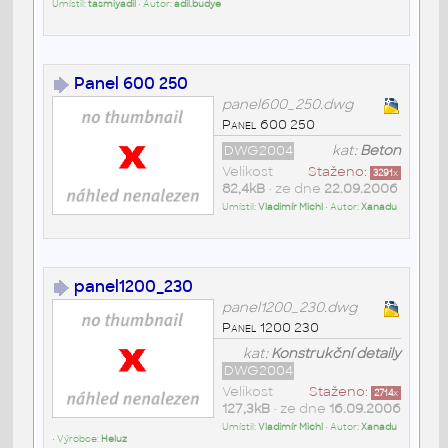
Umístil:
tasmiyadil
• Autor:
adil.budye
Panel 600 250
panel600_250.dwg
Panel 600 250
DWG2004
kat:
Beton
Velikost
Staženo:
3291
x
82,4kB
• ze dne
22.09.2006
Umístil:
Vladimír Michl
• Autor:
Xanadu
panel1200_230
panel1200_230.dwg
Panel 1200 230
kat:
Konstrukční detaily
DWG2004
Velikost
Staženo:
2714
x
127,3kB
• ze dne
16.09.2006
Umístil:
Vladimír Michl
• Autor:
Xanadu
• Výrobce:
Heluz