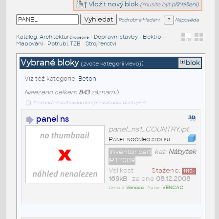
Vložit nový blok
(musíte být
přihlášeni
)
Podrobné hledání
Nápověda
Katalog
:
Architektura
•
Dopravní stavby
•
Elektro
•
/obecné
Mapování
•
Potrubí, TZB
•
Strojírenství
Vybrané bloky
:
blok
(zvolte kategorii vlevo)
Viz též kategorie:
Beton
•
Nalezeno celkem
843
záznamů
hromadné stahování není pro váš účet dostupné
panel ns
panel_ns1_COUNTRY.ipt
Panel nočního stolku
Inventor part
kat:
Nábytek
IPT2009
Velikost
Staženo:
1110
x
169kB
• ze dne
08.12.2008
Umístil:
Vencac
• Autor:
VENCAC