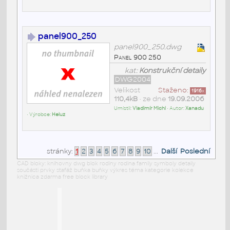
panel900_250
panel900_250.dwg
Panel 900 250
kat:
Konstrukční detaily
DWG2004
Velikost
Staženo:
1916
x
110,4kB
• ze dne
19.09.2006
Umístil:
Vladimír Michl
• Autor:
Xanadu
• Výrobce:
Heluz
stránky:
1
2
3
4
5
6
7
8
9
10
...
Další
Poslední
CAD bloky: knihovny dwg blok rodiny rodina family symboly detaily
součásti prvky stafáž buňka buňky výkres téma kategorie kolekce
knižnica zdarma free block library