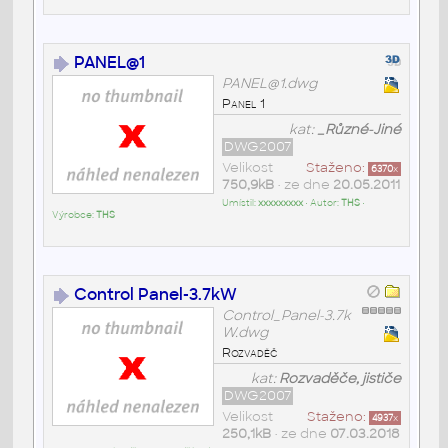
PANEL@1
PANEL@1.dwg
Panel 1
kat:
_Různé-Jiné
DWG2007
Velikost
Staženo:
6370
x
750,9kB
• ze dne
20.05.2011
Umístil:
xxxxxxxxx
• Autor:
THS
•
Výrobce:
THS
Control Panel-3.7kW
Control_Panel-3.7k
W.dwg
Rozvaděč
kat:
Rozvaděče, jističe
DWG2007
Velikost
Staženo:
4937
x
250,1kB
• ze dne
07.03.2018