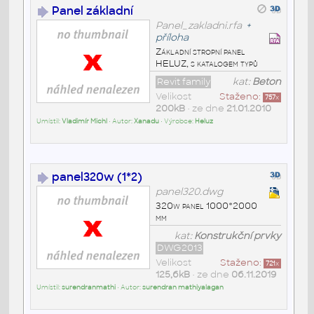
Panel základní
Panel_zakladni.rfa
+
příloha
Základní stropní panel
HELUZ, s katalogem typů
Revit family
kat:
Beton
Velikost
Staženo:
757
x
200kB
• ze dne
21.01.2010
Umístil:
Vladimír Michl
• Autor:
Xanadu
• Výrobce:
Heluz
panel320w (1*2)
panel320.dwg
320w panel 1000*2000
mm
kat:
Konstrukční prvky
DWG2013
Velikost
Staženo:
721
x
125,6kB
• ze dne
06.11.2019
Umístil:
surendranmathi
• Autor:
surendran mathiyalagan