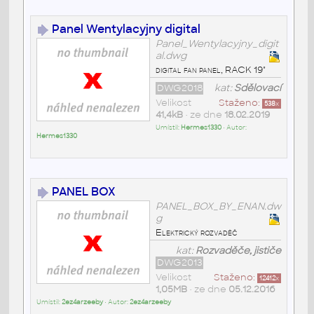
Panel Wentylacyjny digital
Panel_Wentylacyjny_digit
al.dwg
digital fan panel, RACK 19"
DWG2018
kat:
Sdělovací
Velikost
Staženo:
538
x
41,4kB
• ze dne
18.02.2019
Umístil:
Hermes1330
• Autor:
Hermes1330
PANEL BOX
PANEL_BOX_BY_ENAN.dw
g
Elektrický rozvaděč
kat:
Rozvaděče, jističe
DWG2013
Velikost
Staženo:
12412
x
1,05MB
• ze dne
05.12.2016
Umístil:
2ez4arzeeby
• Autor:
2ez4arzeeby