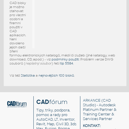
CAD bloky
je možno
stahovat
pro vlastní
osobní a
firemní
použití v
CAD
aplikacích.
Není
dovoleno
jejich další
šíření
formou elektronických katalogů, médií či služeb (jiné katalogy, web
download, CD, apod.) - viz
podmínky použití
. Problém verze DWG
souborů (
neplatný soubor
) řeší
tip 5584
.
Viz též
Statistika
a
nejnovějších 100 bloků
.
CAD
fórum
ARKANCE
(CAD
Studio) - Autodesk
Platinum Partner &
Tipy, triky, podpora,
Training Center &
pomoc a rady pro
Services Partner
AutoCAD, LT, Inventor,
Revit, Map, Civil 3D, 3ds
KONTAKT:
Max, Fusion, Forma,