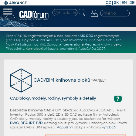
CZ
|
SK
|
EN
|
DE
Přes 123.000 registrovaných u nás, celkem
1.130.000
registrovaných
(CZ+EN)
. Tipy pro
AutoCAD 2027
, pro
Inventor 2027
a pro
Revit 2027
.
Nový
Kalkulátor nosníků
,
Spirograf generátor
a
Regresní křivky
v sekci
Převodníky
.
Kompletní
příkazy
a
proměnné AutoCADu 2027
.
CAD/BIM knihovna bloků
"PANEL"
?
CAD bloky, modely, rodiny, symboly a detaily
Bezplatná knihovna CAD a BIM bloků
pro AutoCAD, AutoCAD LT, Revit,
Inventor, Fusion 360 a další 2D a 3D CAD aplikace firmy Autodesk.
CAD bloky, modely, rodiny a soubory jsou ke stažení ve formátech
DWG
,
RFA
,
IPT
,
F3D
. Katalog slouží pro výměnu užitečných bloků mezi
uživateli CAD a BIM aplikací.
Populární
bloky a knihovny
výrobců
.