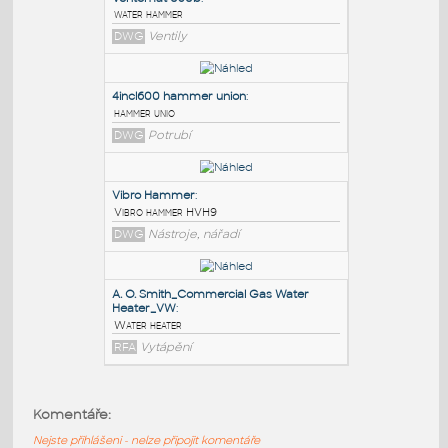
PODOBNÉ BLOKY
:
Ventomat-050b
:
water hammer
DWG
Ventily
4incl600 hammer union
:
hammer unio
DWG
Potrubí
Vibro Hammer
:
Vibro hammer HVH9
Komentáře:
DWG
Nástroje, nářadí
Nejste přihlášeni - nelze připojit komentáře