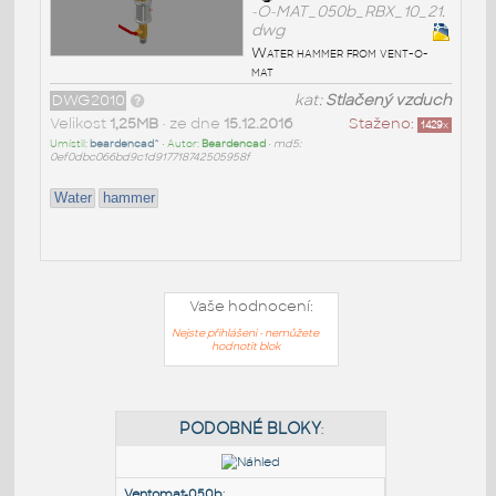
-O-MAT_050b_RBX_10_21.
dwg
Water hammer from vent-o-
mat
DWG2010
kat:
Stlačený vzduch
Velikost
1,25MB
• ze dne
15.12.2016
Staženo:
1429
x
Umístil:
beardencad^
• Autor:
Beardencad
•
md5:
0ef0dbc066bd9c1d917718742505958f
Water
hammer
Vaše hodnocení:
Nejste přihlášeni - nemůžete
hodnotit blok