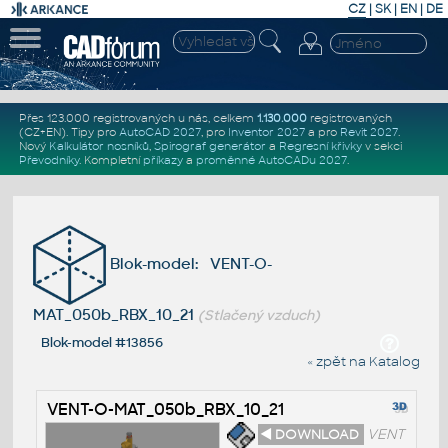
CZ
|
SK
|
EN
|
DE
Přes 123.000 registrovaných u nás, celkem
1.130.000
registrovaných
(CZ+EN)
. Tipy pro
AutoCAD 2027
, pro
Inventor 2027
a pro
Revit 2027
.
Nový
Kalkulátor nosníků
,
Spirograf generátor
a
Regresní křivky
v sekci
Převodníky
.
Kompletní
příkazy
a
proměnné AutoCADu 2027
.
Blok-model: VENT-O-
MAT_050b_RBX_10_21
(Stlačený vzduch)
Blok-model #13856
« zpět na Katalog
VENT-O-MAT_050b_RBX_10_21
◄ DOWNLOAD
VENT