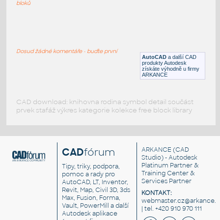
bloků
A. O. Smith_Commercial Gas Water
Heater_VW
:
Water heater
Dosud žádné komentáře - buďte první
AutoCAD
a další CAD
RFA
Vytápění
produkty Autodesk
získáte výhodně u firmy
ARKANCE
CAD download: knihovna rodina symbol detail součást
prvek stafáž výkres kategorie kolekce free block library
CAD
fórum
ARKANCE
(CAD
Studio) - Autodesk
Platinum Partner &
Tipy, triky, podpora,
Training Center &
pomoc a rady pro
Services Partner
AutoCAD, LT, Inventor,
Revit, Map, Civil 3D, 3ds
KONTAKT:
Max, Fusion, Forma,
webmaster.cz@arkance.w
Vault, PowerMill a další
| tel. +420 910 970 111
Autodesk aplikace