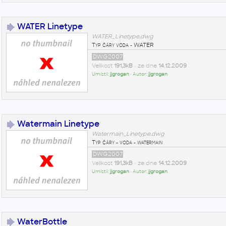
WATER Linetype
WATER_Linetype.dwg
Typ čáry voda - WATER
DWG2007
Velikost
191,3kB
• ze dne
14.12.2009
Umístil:
jjgrogan
• Autor:
jjgrogan
Watermain Linetype
Watermain_Linetype.dwg
Typ čáry - voda - watermain
DWG2007
Velikost
191,3kB
• ze dne
14.12.2009
Umístil:
jjgrogan
• Autor:
jjgrogan
WaterBottle