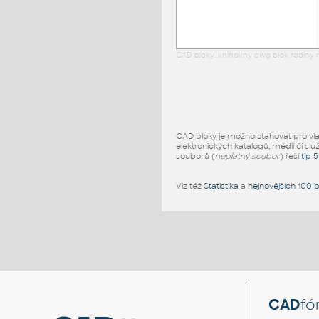
CAD bloky: knihovny dwg blok rodiny r
CAD bloky je možno stahovat pro vlast
elektronických katalogů, médií či slu
souborů (
neplatný soubor
) řeší
tip 
Viz též
Statistika
a
nejnovějších 100 
CAD
fó