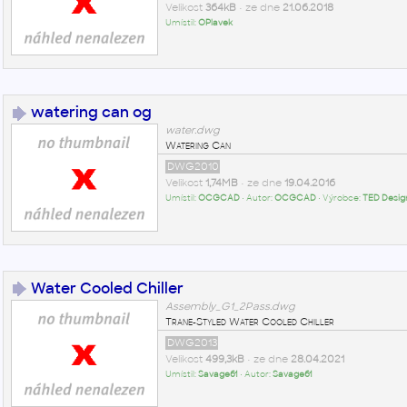
Velikost
364kB
• ze dne
21.06.2018
Umístil:
OPlavek
watering can og
water.dwg
Watering Can
DWG2010
Velikost
1,74MB
• ze dne
19.04.2016
Umístil:
OCGCAD
• Autor:
OCGCAD
• Výrobce:
TED Desig
Water Cooled Chiller
Assembly_G1_2Pass.dwg
Trane-Styled Water Cooled Chiller
DWG2013
Velikost
499,3kB
• ze dne
28.04.2021
Umístil:
Savage61
• Autor:
Savage61