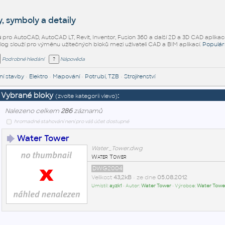
, symboly a detaily
ů
pro AutoCAD, AutoCAD LT, Revit, Inventor, Fusion 360 a další 2D a 3D CAD aplikac
alog slouží pro výměnu užitečných bloků mezi uživateli CAD a BIM aplikací.
Populár
Podrobné hledání
Nápověda
í stavby
•
Elektro
•
Mapování
•
Potrubí, TZB
•
Strojírenství
Vybrané bloky
:
(zvolte kategorii vlevo)
Nalezeno celkem
286
záznamů
hromadné stahování není pro váš účet dostupné
Water Tower
Water_Tower.dwg
Water Tower
DWG2004
Velikost
43,2kB
• ze dne
05.08.2012
Umístil:
ayzk1
• Autor:
Water Tower
• Výrobce:
Water Towe