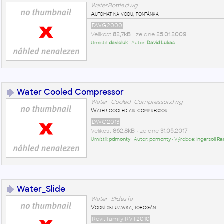
WaterBottle.dwg
Automat na vodu, fontánka
DWG2000
Velikost
82,7kB
• ze dne
25.01.2009
Umístil:
davidluk
• Autor:
David Lukas
Water Cooled Compressor
Water_Cooled_Compressor.dwg
Water cooled air compressor
DWG2013
Velikost
862,8kB
• ze dne
31.05.2017
Umístil:
pdmonty
• Autor:
pdmonty
• Výrobce:
Ingersoll R
Water_Slide
Water_Slide.rfa
Vodní skluzavka, tobogán
Revit family RVT2010