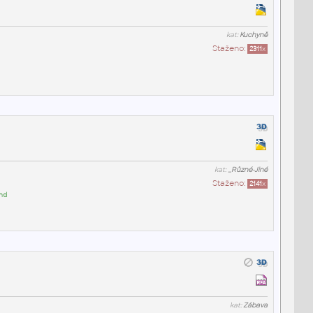
kat:
Kuchyně
Staženo:
2311
x
kat:
_Různé-Jiné
Staženo:
2141
x
and
kat:
Zábava