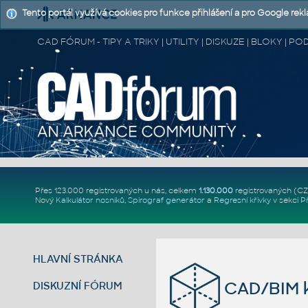
Tento portál využívá cookies pro funkce přihlášení a pro Google rek
CAD FÓRUM - TIPY A TRIKY | UTILITY | DISKUZE | BLOKY |
Přes 123.000 registrovaných u nás, celkem
1.130.000
registrovaných (C
Nový
Kalkulátor nosníků
,
Spirograf generátor
a
Regresní křivky
v sekci
P
HLAVNÍ STRÁNKA
CAD/BIM k
DISKUZNÍ FÓRUM