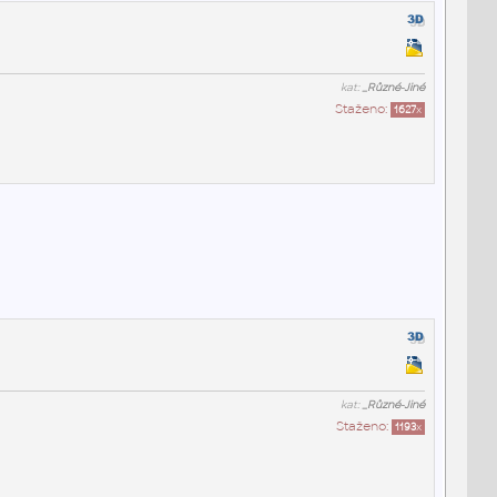
kat:
_Různé-Jiné
Staženo:
1627
x
kat:
_Různé-Jiné
Staženo:
1193
x