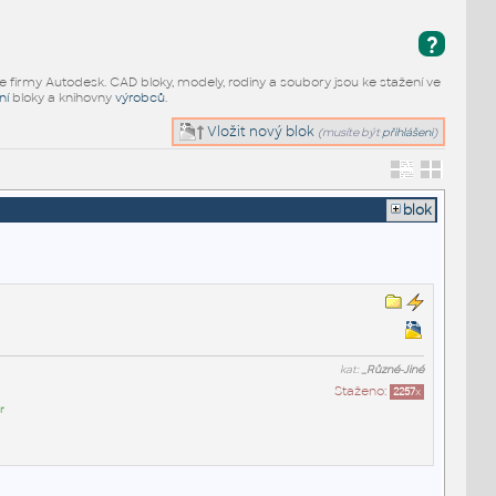
?
e firmy Autodesk. CAD bloky, modely, rodiny a soubory jsou ke stažení ve
ní
bloky a knihovny
výrobců
.
Vložit nový blok
(musíte být
přihlášeni
)
blok
kat:
_Různé-Jiné
Staženo:
2257
x
r