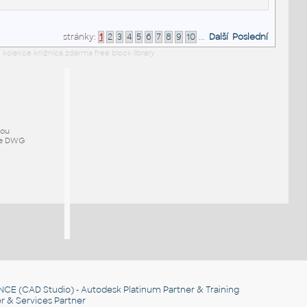
stránky:
1
2
3
4
5
6
7
8
9
10
...
Další
Poslední
 kolekce knižnica zdarma free block library
mou
ze DWG
NCE
(CAD Studio) - Autodesk Platinum Partner & Training
r & Services Partner