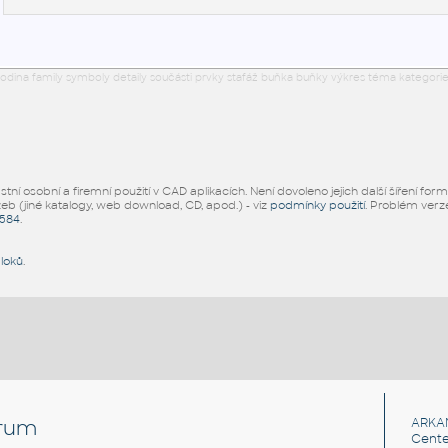
odina family symboly detaily součásti prvky stafáž buňka buňky výkres téma kategorie
ní osobní a firemní použití v CAD aplikacích. Není dovoleno jejich další šíření for
žeb (jiné katalogy, web download, CD, apod.) - viz
podmínky použití
. Problém ver
5584
.
bloků
.
rum
ARKA
Cente