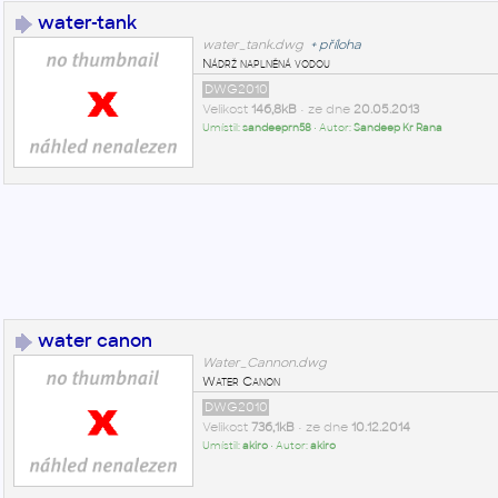
water-tank
water_tank.dwg
+
příloha
Nádrž naplněná vodou
DWG2010
Velikost
146,8kB
• ze dne
20.05.2013
Umístil:
sandeeprn58
• Autor:
Sandeep Kr Rana
water canon
Water_Cannon.dwg
Water Canon
DWG2010
Velikost
736,1kB
• ze dne
10.12.2014
Umístil:
akiro
• Autor:
akiro