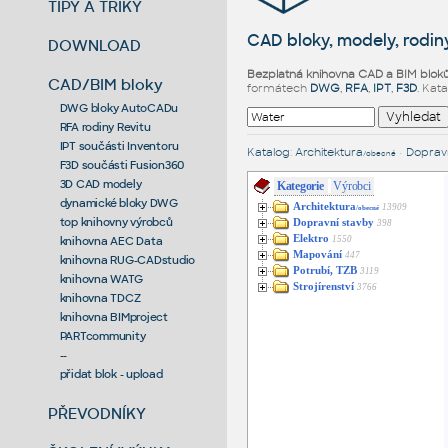
TIPY A TRIKY
CAD bloky, modely, rodiny
DOWNLOAD
Bezplatná knihovna CAD a BIM blok
CAD/BIM bloky
formátech
DWG
,
RFA
,
IPT
,
F3D
. Kat
DWG bloky AutoCADu
RFA rodiny Revitu
IPT součásti Inventoru
Katalog
:
Architektura
•
Dopravn
/obecné
F3D součásti Fusion360
3D CAD modely
Kategorie
Výrobci
dynamické bloky DWG
Architektura
13909
/obecné
top knihovny výrobců
Dopravní stavby
398
Elektro
1550
knihovna AEC Data
Mapování
447
knihovna RUG-CADstudio
Potrubí, TZB
3119
knihovna WATG
Strojírenství
3766
knihovna TDCZ
knihovna BIMproject
PARTcommunity
--
přidat blok - upload
PŘEVODNÍKY