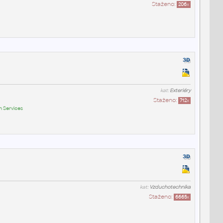
Staženo:
206
x
kat:
Exteriéry
Staženo:
712
x
n Services
kat:
Vzduchotechnika
Staženo:
6665
x