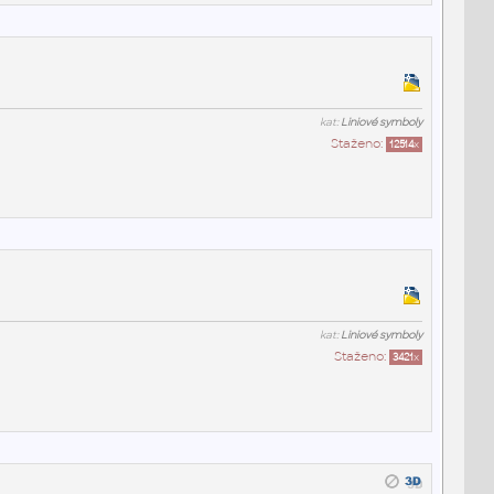
kat:
Liniové symboly
Staženo:
12514
x
kat:
Liniové symboly
Staženo:
3421
x