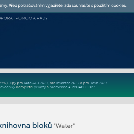
lamy. Před pokračováním vyjadřete, zda souhlasíte s použitím cookies.
 PODPORA | POMOC A RADY
Z+EN)
. Tipy pro
AutoCAD 2027
, pro
Inventor 2027
a pro
Revit 2027
.
řevodníky
.
Kompletní
příkazy
a
proměnné AutoCADu 2027
.
nihovna bloků
"Water"