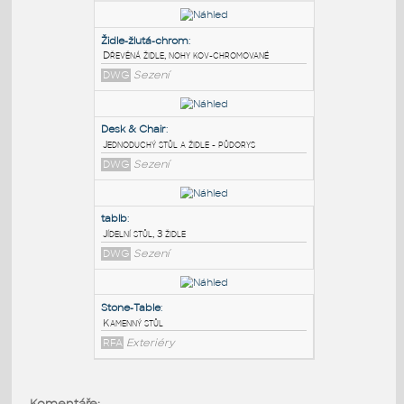
PODOBNÉ BLOKY
:
Židle-žlutá-chrom
:
Dřevěná židle, nohy kov-chromované
DWG
Sezení
Desk & Chair
:
Jednoduchý stůl a židle - půdorys
DWG
Sezení
tablb
:
Komentáře: