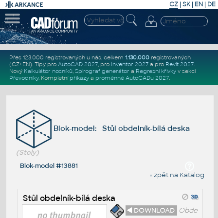
CZ
|
SK
|
EN
|
DE
Přes 123.000 registrovaných u nás, celkem
1.130.000
registrovaných
(CZ+EN)
. Tipy pro
AutoCAD 2027
, pro
Inventor 2027
a pro
Revit 2027
.
Nový
Kalkulátor nosníků
,
Spirograf generátor
a
Regresní křivky
v sekci
Převodníky
.
Kompletní
příkazy
a
proměnné AutoCADu 2027
.
Blok-model: Stůl obdelník-bílá deska
(Stoly)
Blok-model #13881
« zpět na Katalog
Stůl obdelník-bílá deska
◄ DOWNLOAD
Obde