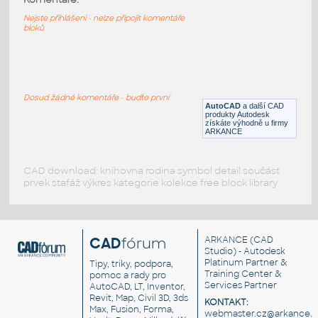
Jídelní stůl, 3 židle
Nejste přihlášeni - nelze připojit komentáře
bloků
DWG
Sezení
Stone-Table
:
Kamenný stůl
Dosud žádné komentáře - buďte první
AutoCAD
a další CAD
RFA
Exteriéry
produkty Autodesk
získáte výhodně u firmy
ARKANCE
CAD download: knihovna rodina symbol detail součást
prvek stafáž výkres kategorie kolekce free block library
CAD
fórum
ARKANCE
(CAD
Studio) - Autodesk
Platinum Partner &
Tipy, triky, podpora,
Training Center &
pomoc a rady pro
Services Partner
AutoCAD, LT, Inventor,
Revit, Map, Civil 3D, 3ds
KONTAKT:
Max, Fusion, Forma,
webmaster.cz@arkance.w