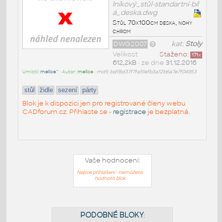
lníkový_stůl-standartní-bíl
á_deska.dwg
Stůl 70x100cm deska, nohy
chrom
DWG2007
kat:
Stoly
Velikost
Staženo:
171
x
612,2kB
• ze dne
31.12.2016
Umístil:
mellce^
• Autor:
mellce
•
md5: bdf8d37f7fa51efb3a12b6a7e7f04953
stůl
židle
sezení
párty
Blok je k dispozici jen pro registrované členy webu
CADforum.cz. Přihlaste se -
registrace
je bezplatná.
Vaše hodnocení:
Nejste přihlášeni - nemůžete
hodnotit blok