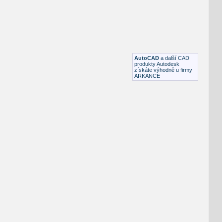
Vysokozdvižný vozík
DWG
Průmyslová
Vysokozdvižný Vozík pud
:
Půdorys malého vysokozdvižného vozíku
AutoCAD
a další CAD
DWG
Vozidla, doprava
produkty Autodesk
získáte výhodně u firmy
ARKANCE