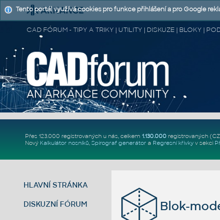
Tento portál využívá cookies pro funkce přihlášení a pro Google rek
CAD FÓRUM - TIPY A TRIKY | UTILITY | DISKUZE | BLOKY |
Přes 123.000 registrovaných u nás, celkem
1.130.000
registrovaných (C
Nový
Kalkulátor nosníků
,
Spirograf generátor
a
Regresní křivky
v sekci
P
HLAVNÍ STRÁNKA
Blok-mod
DISKUZNÍ FÓRUM