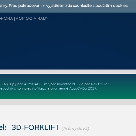
lamy. Před pokračováním vyjadřete, zda souhlasíte s použitím cookies.
 PODPORA | POMOC A RADY
Z+EN)
. Tipy pro
AutoCAD 2027
, pro
Inventor 2027
a pro
Revit 2027
.
řevodníky
.
Kompletní
příkazy
a
proměnné AutoCADu 2027
.
el: 3D-FORKLIFT
(Průmyslová)