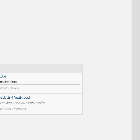
NÉ BLOKY
:
Forklift--3d
: