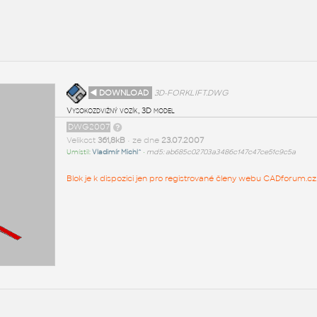
◄ DOWNLOAD
3D-FORKLIFT.DWG
Vysokozdvižný vozík, 3D model
DWG2007
Velikost
361,8kB
• ze dne
23.07.2007
Umístil:
Vladimír Michl^
•
md5: ab685c02703a3486c147c47ce51c9c5a
Blok je k dispozici jen pro registrované členy webu CADforum.cz.