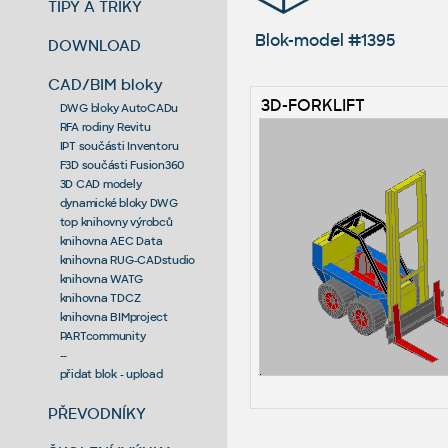
TIPY A TRIKY
Blok-model #1395
DOWNLOAD
CAD/BIM bloky
3D-FORKLIFT
DWG bloky AutoCADu
RFA rodiny Revitu
IPT součásti Inventoru
F3D součásti Fusion360
3D CAD modely
dynamické bloky DWG
top knihovny výrobců
knihovna AEC Data
knihovna RUG-CADstudio
knihovna WATG
knihovna TDCZ
knihovna BIMproject
PARTcommunity
--
přidat blok - upload
PŘEVODNÍKY