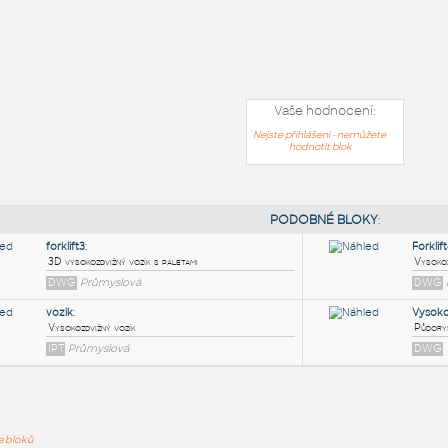
Vaše hodnocení:
Nejste přihlášeni - nemůžete
hodnotit blok
PODOB
ře bloků
forklift3
: