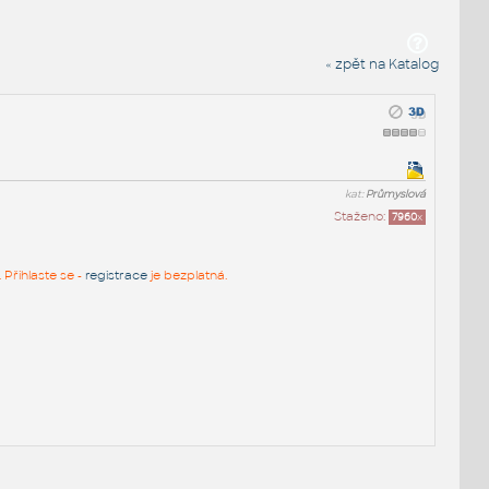
« zpět na Katalog
kat:
Průmyslová
Staženo:
7960
x
 Přihlaste se -
registrace
je bezplatná.