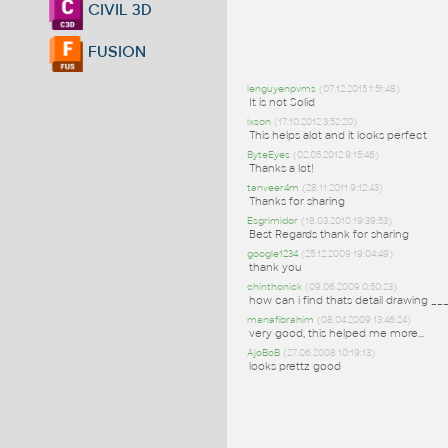
CIVIL 3D
FUSION
lenguyenpvms
(07.12.2015 1:51:48)
It is not Solid
ixson
(17.10.2012 3:52:20)
This helps alot and it looks perfect
ByteEyes
(02.05.2012 9:15:46)
Thanks a lot!
tanveer4m
(28.11.2011 9:12:43)
Thanks for sharing
Esgrimidor
(18.03.2010 19:39:53)
Best Regards thank for sharing
google1234
(25.12.2009 19:04:49)
thank you
chinthonick
(09.06.2009 0:50:23)
how can i find thats detail drawing ___
manafibrahim
(08.04.2009 13:46:24)
very good, this helped me more...
AjoBoB
(27.06.2008 10:19:13)
looks prettz good