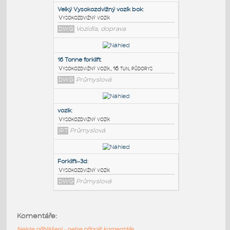
PODOBNÉ BLOKY
:
Velký Vysokozdvižný vozík bok
:
Vysokozdvižný vozík
DWG
Vozidla, doprava
16 Tonne forklift
:
Vysokozdvižný vozík, 16 tun, půdorys
DWG
Průmyslová
vozik
:
Komentáře:
Vysokozdvižný vozík
Nejste přihlášeni - nelze připojit komentáře