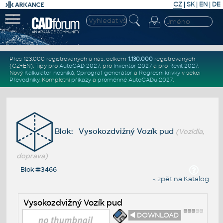
CZ
|
SK
|
EN
|
DE
Přes 123.000 registrovaných u nás, celkem
1.130.000
registrovaných
(CZ+EN)
. Tipy pro
AutoCAD 2027
, pro
Inventor 2027
a pro
Revit 2027
.
Nový
Kalkulátor nosníků
,
Spirograf generátor
a
Regresní křivky
v sekci
Převodníky
.
Kompletní
příkazy
a
proměnné AutoCADu 2027
.
Blok: Vysokozdvižný Vozík pud
(Vozidla,
doprava)
Blok #3466
« zpět na Katalog
Vysokozdvižný Vozík pud
◄ DOWNLOAD