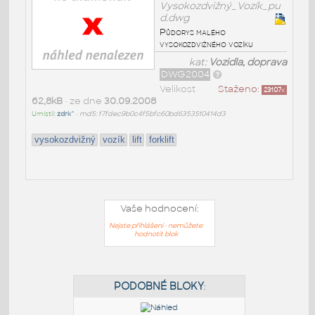
Vysokozdvižný_Vozík_pu
d.dwg
Půdorys malého
vysokozdvižného vozíku
kat:
Vozidla, doprava
DWG2004
Velikost
Staženo:
23107
x
62,8kB
• ze dne
30.09.2008
Umístil:
zdrk^
•
md5: f7fdec9b0c4f5bfc60bd6353510414d3
vysokozdvižný
vozík
lift
forklift
Vaše hodnocení:
Nejste přihlášeni - nemůžete
hodnotit blok