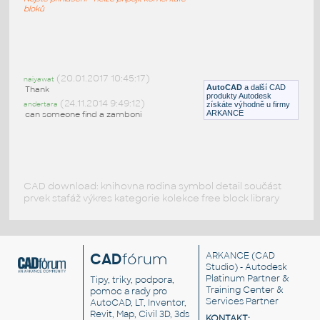
IPT
Průmyslová
bloků
Forklift--3d
:
Vysokozdvižný vozík
(20.01.2017 10:45:17)
naiyawat
AutoCAD
a další CAD
DWG
Průmyslová
Thank
produkty Autodesk
(24.11.2014 9:49:12)
andertara
získáte výhodně u firmy
ARKANCE
can someone find a zamboni
CAD download: knihovna rodina symbol detail součást
prvek stafáž výkres kategorie kolekce free block library
CAD
fórum
ARKANCE
(CAD
Studio) - Autodesk
Platinum Partner &
Tipy, triky, podpora,
Training Center &
pomoc a rady pro
Services Partner
AutoCAD, LT, Inventor,
Revit, Map, Civil 3D, 3ds
KONTAKT: