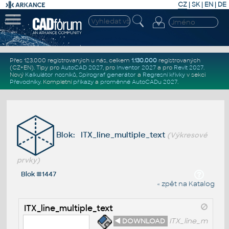
CZ
|
SK
|
EN
|
DE
Přes 123.000 registrovaných u nás, celkem
1.130.000
registrovaných
(CZ+EN)
. Tipy pro
AutoCAD 2027
, pro
Inventor 2027
a pro
Revit 2027
.
Nový
Kalkulátor nosníků
,
Spirograf generátor
a
Regresní křivky
v sekci
Převodníky
.
Kompletní
příkazy
a
proměnné AutoCADu 2027
.
Blok: ITX_line_multiple_text
(Výkresové
prvky)
Blok #1447
« zpět na Katalog
ITX_line_multiple_text
◄ DOWNLOAD
ITX_line_m