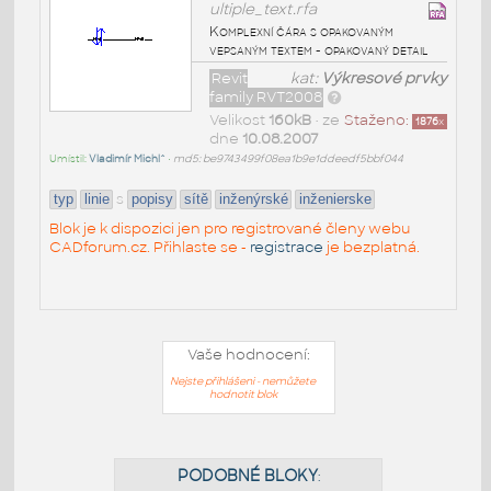
ultiple_text.rfa
Komplexní čára s opakovaným
vepsaným textem - opakovaný detail
Revit
kat:
Výkresové prvky
family RVT2008
Velikost
160kB
• ze
Staženo:
1876
x
dne
10.08.2007
Umístil:
Vladimír Michl^
•
md5: be9743499f08ea1b9e1ddeedf5bbf044
s
typ
linie
popisy
sítě
inženýrské
inženierske
Blok je k dispozici jen pro registrované členy webu
CADforum.cz. Přihlaste se -
registrace
je bezplatná.
Vaše hodnocení:
Nejste přihlášeni - nemůžete
hodnotit blok