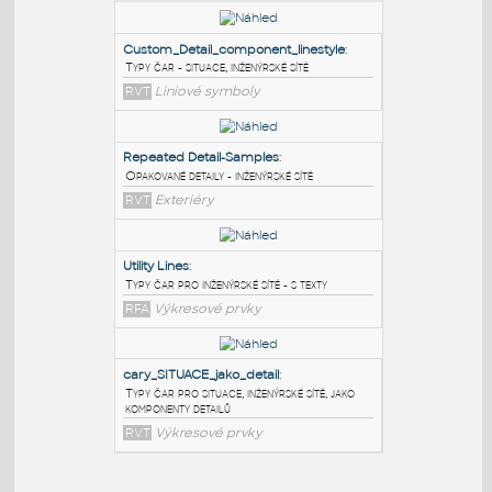
PODOBNÉ BLOKY
:
Custom_Detail_component_linestyle
:
Typy čar - situace, inženýrské sítě
RVT
Liniové symboly
Repeated Detail-Samples
:
Opakované detaily - inženýrské sítě
RVT
Exteriéry
Utility Lines
: