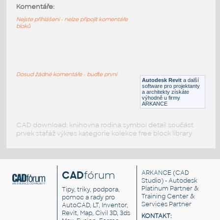
Komentáře:
Typy čar pro inženýrské sítě - s texty
Nejste přihlášeni - nelze připojit komentáře
RFA
Výkresové prvky
bloků
cary_SITUACE_jako_detail
:
Typy čar pro situace, inženýrské sítě, jako
komponenty detailů
Dosud žádné komentáře - buďte první
Autodesk Revit
a další
RVT
Výkresové prvky
software pro projektanty
a architekty získáte
výhodně u firmy
ARKANCE
CAD download: knihovna rodina symbol detail součást
prvek stafáž výkres kategorie kolekce free block library
CAD
fórum
ARKANCE
(CAD
Studio) - Autodesk
Platinum Partner &
Tipy, triky, podpora,
Training Center &
pomoc a rady pro
Services Partner
AutoCAD, LT, Inventor,
Revit, Map, Civil 3D, 3ds
KONTAKT: