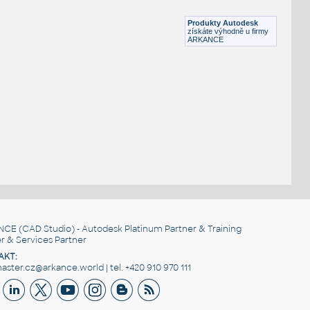
DWG
Výkresové prvky
Produkty Autodesk
získáte výhodně u firmy
ARKANCE
NCE
(CAD Studio) - Autodesk Platinum Partner & Training
r & Services Partner
AKT:
ster.cz@arkance.world | tel. +420 910 970 111