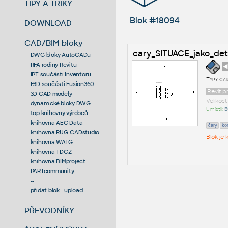
TIPY A TRIKY
Blok #18094
DOWNLOAD
CAD/BIM bloky
cary_SITUACE_jako_det
DWG bloky AutoCADu
RFA rodiny Revitu
◄
IPT součásti Inventoru
Typy čar
F3D součásti Fusion360
Revit p
3D CAD modely
Velikos
dynamické bloky DWG
Umístil:
B
top knihovny výrobců
knihovna AEC Data
čáry
ko
knihovna RUG-CADstudio
Blok je
knihovna WATG
knihovna TDCZ
knihovna BIMproject
PARTcommunity
--
přidat blok - upload
PŘEVODNÍKY