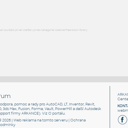
RFA
Výkresové prvky
l součást prvek stafáž výkres kategorie kolekce free block library
rum
ARKA
Cente
, podpora, pomoc a rady pro AutoCAD, LT, Inventor, Revit,
KONT
3D, 3ds Max, Fusion, Forma, Vault, PowerMill a další Autodesk
webma
support firmy ARKANCE). Viz
O portálu
.
© 2026 |
Web reklama
na tomto serveru |
Ochrana
podmínky