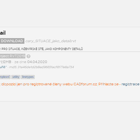
ail
 DOWNLOAD
cary_SITUACE_jako_detail.rvt
 pro situace, inženýrské sítě, jako komponenty detailů
roject RVT2019
t
1,12MB
• ze dne
04.04.2020
uřič^
•
md5: 31a46de1d2b8ed96651acf6177e8a734
mplexní
utility
linetypes
 k dispozici jen pro registrované členy webu CADforum.cz. Přihlaste se -
registrace