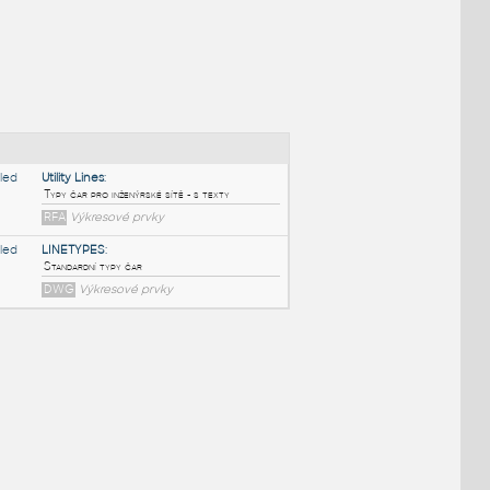
NÉ BLOKY
:
Utility Lines
:
Typy čar pro inženýrské sítě - s texty
RFA
Výkresové prvky
LINETYPES
:
l
Standardní typy čar