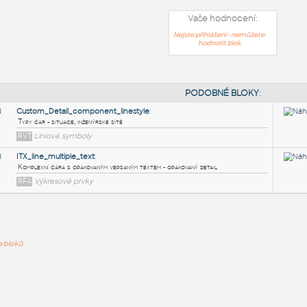
Vaše hodnocení:
Nejste přihlášeni - nemůžete
hodnotit blok
PODOB
Custom_Detail_component_linestyle
:
ře bloků
Typy čar - situace, inženýrské sítě
RVT
Liniové symboly
ITX_line_multiple_text
:
Komplexní čára s opakovaným vepsaným textem - opakovaný detai