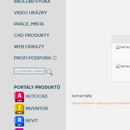
ŠKOLENÍ/VÝUKA
VIDEO UKÁZKY
PRÁCE, MÍSTA
CAD PRODUKTY
WEB ODKAZY
PROFI PODPORA
ⓘ
PORTÁLY PRODUKTŮ
AUTOCAD
Komentáře:
Nejste přihlášeni - nelze připojit komentá
INVENTOR
REVIT