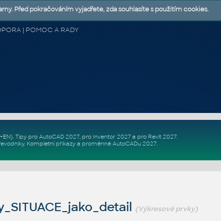
lamy. Před pokračováním vyjadřete, zda souhlasíte s použitím cookies.
 PODPORA | POMOC A RADY
Z+EN)
. Tipy pro
AutoCAD 2027
, pro
Inventor 2027
a pro
Revit 2027
.
řevodníky
.
Kompletní
příkazy
a
proměnné AutoCADu 2027
.
y_SITUACE_jako_detail
(Výkresové prvky)