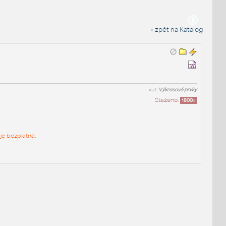
« zpět na Katalog
kat:
Výkresové prvky
Staženo:
1800
x
je bezplatná.