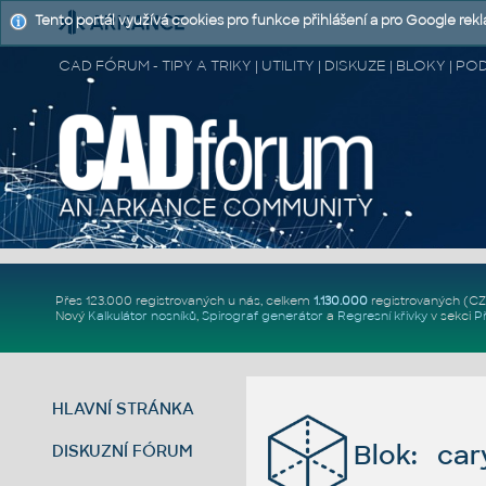
Tento portál využívá cookies pro funkce přihlášení a pro Google rek
CAD FÓRUM - TIPY A TRIKY | UTILITY | DISKUZE | BLOKY |
Přes 123.000 registrovaných u nás, celkem
1.130.000
registrovaných (C
Nový
Kalkulátor nosníků
,
Spirograf generátor
a
Regresní křivky
v sekci
P
HLAVNÍ STRÁNKA
Blok: car
DISKUZNÍ FÓRUM