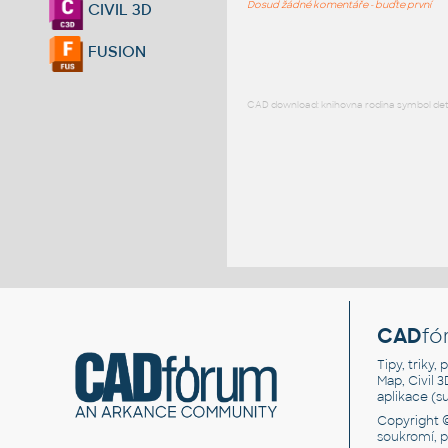
Dosud žádné komentáře - buďte první
CIVIL 3D
FUSION
CAD download: knihovna rodina symbol detai
CAD
fó
Tipy, triky
Map, Civil 
aplikace (
Copyright 
soukromí, 