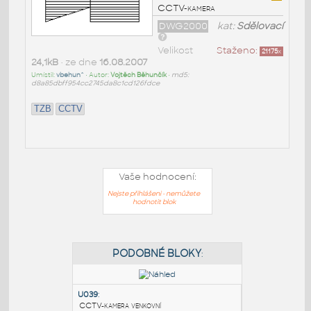
CCTV-kamera
DWG2000
kat:
Sdělovací
Velikost
Staženo:
21175
x
24,1kB
• ze dne
16.08.2007
Umístil:
vbehun^
• Autor:
Vojtěch Běhunčík
•
md5:
d8a85dbff954cc2745da8c1cd126fdce
TZB
CCTV
Vaše hodnocení:
Nejste přihlášeni - nemůžete
hodnotit blok