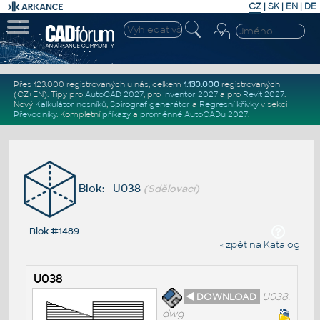
CZ
|
SK
|
EN
|
DE
Přes 123.000 registrovaných u nás, celkem
1.130.000
registrovaných
(CZ+EN)
. Tipy pro
AutoCAD 2027
, pro
Inventor 2027
a pro
Revit 2027
.
Nový
Kalkulátor nosníků
,
Spirograf generátor
a
Regresní křivky
v sekci
Převodníky
.
Kompletní
příkazy
a
proměnné AutoCADu 2027
.
Blok: U038
(Sdělovací)
Blok #1489
« zpět na Katalog
U038
◄ DOWNLOAD
U038.
dwg