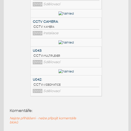
PODOBNÉ BLOKY
:
U039
:
CCTV-kamera venkovní
DWG
Sdělovací
CCTV CAMERA
:
CCTV kamera
DWG
Instalace
U043
:
Komentáře:
CCTV-multiplexer
Nejste přihlášeni - nelze připojit komentáře
DWG
Sdělovací
bloků