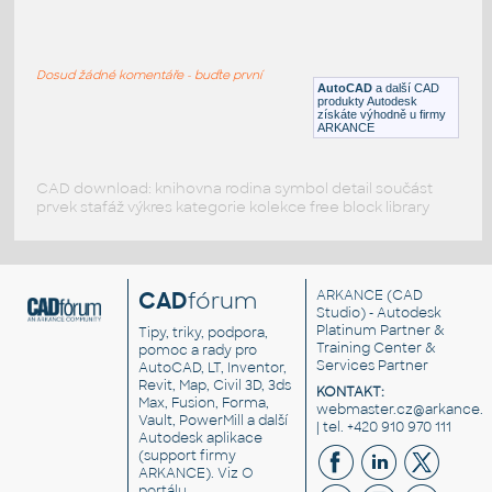
U042
:
CCTV-videomatice
Dosud žádné komentáře - buďte první
DWG
Sdělovací
AutoCAD
a další CAD
produkty Autodesk
získáte výhodně u firmy
ARKANCE
CAD download: knihovna rodina symbol detail součást
prvek stafáž výkres kategorie kolekce free block library
CAD
fórum
ARKANCE
(CAD
Studio) - Autodesk
Platinum Partner &
Tipy, triky, podpora,
Training Center &
pomoc a rady pro
Services Partner
AutoCAD, LT, Inventor,
Revit, Map, Civil 3D, 3ds
KONTAKT:
Max, Fusion, Forma,
webmaster.cz@arkance.w
Vault, PowerMill a další
| tel. +420 910 970 111
Autodesk aplikace
(support firmy
ARKANCE). Viz
O
portálu
.