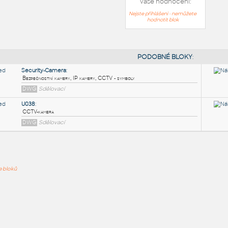
Vaše hodnocení:
Nejste přihlášeni - nemůžete
hodnotit blok
PODOB
Security-Camera
:
ře bloků
Bezpečnostní kamery, IP kamery, CCTV - symboly
DWG
Sdělovací
U038
:
CCTV-kamera
DWG
Sdělovací