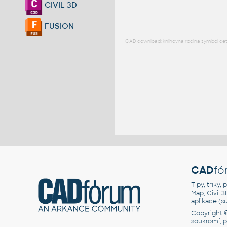
CIVIL 3D
FUSION
CAD download: knihovna rodina symbol detai
CAD
fó
Tipy, triky
Map, Civil 
aplikace (
Copyright 
soukromí, 