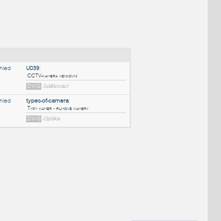
NÉ BLOKY
:
U039
:
CCTV-kamera venkovní
DWG
Sdělovací
types-of-camera
:
Typy kamer - filmové kamery
DWG
Optika