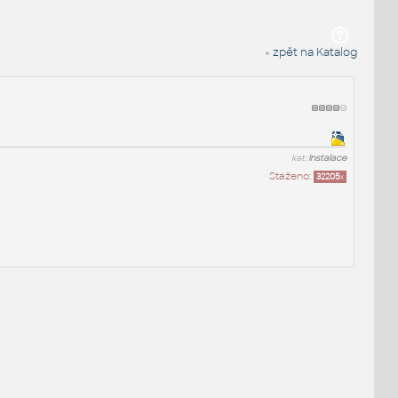
« zpět na Katalog
kat:
Instalace
Staženo:
32205
x