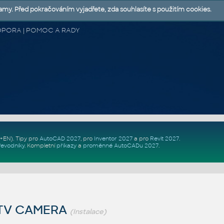
lamy. Před pokračováním vyjadřete, zda souhlasíte s použitím cookies.
 PODPORA | POMOC A RADY
Z+EN)
. Tipy pro
AutoCAD 2027
, pro
Inventor 2027
a pro
Revit 2027
.
řevodníky
.
Kompletní
příkazy
a
proměnné AutoCADu 2027
.
TV CAMERA
(Instalace)