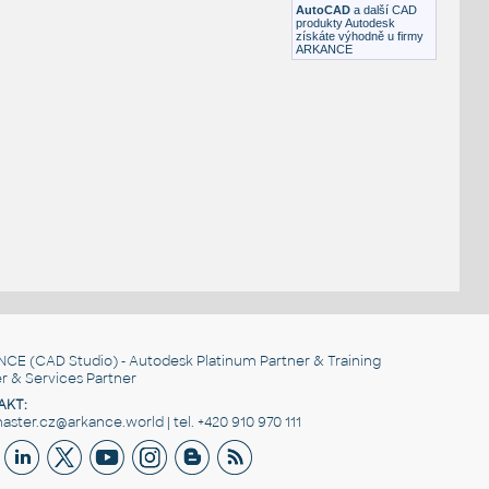
AutoCAD
a další CAD
produkty Autodesk
získáte výhodně u firmy
ARKANCE
NCE
(CAD Studio) - Autodesk Platinum Partner & Training
r & Services Partner
AKT:
ster.cz@arkance.world | tel. +420 910 970 111