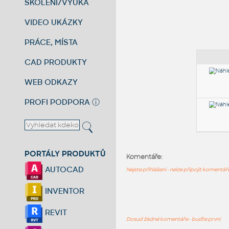
ŠKOLENÍ/VÝUKA
VIDEO UKÁZKY
PRÁCE, MÍSTA
CAD PRODUKTY
WEB ODKAZY
PROFI PODPORA
ⓘ
PORTÁLY PRODUKTŮ
Komentáře:
AUTOCAD
Nejste přihlášeni - nelze připojit komentá
INVENTOR
REVIT
Dosud žádné komentáře - buďte první