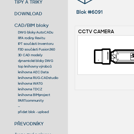
TIPY A TRIKY
Blok #6091
DOWNLOAD
CAD/BIM bloky
CCTV CAMERA
DWG bloky AutoCADu
RFA rodiny Revitu
IPT součásti Inventoru
F3D součásti Fusion360
3D CAD modely
dynamické bloky DWG
top knihovny výrobců
knihovna AEC Data
knihovna RUG-CADstudio
knihovna WATG
knihovna TDCZ
knihovna BIMproject
PARTcommunity
--
přidat blok - upload
PŘEVODNÍKY