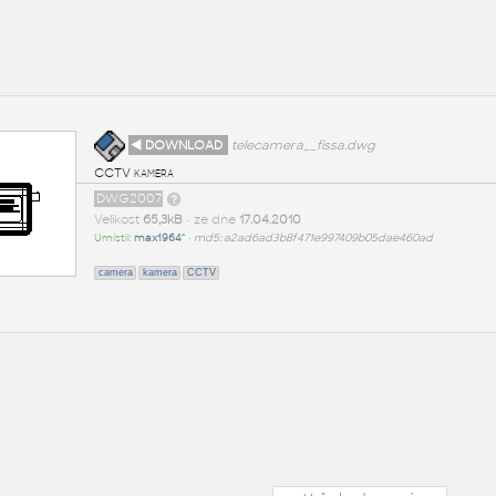
◄ DOWNLOAD
telecamera__fissa.dwg
CCTV kamera
DWG2007
Velikost
65,3kB
• ze dne
17.04.2010
Umístil:
max1964^
•
md5: a2ad6ad3b8f471e997409b05dae460ad
camera
kamera
CCTV