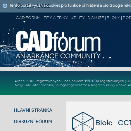
Tento portál využívá cookies pro funkce přihlášení a pro Google rek
CAD FÓRUM - TIPY A TRIKY | UTILITY | DISKUZE | BLOKY |
Přes 123.000 registrovaných u nás, celkem
1.130.000
registrovaných (C
Nový
Kalkulátor nosníků
,
Spirograf generátor
a
Regresní křivky
v sekci
P
HLAVNÍ STRÁNKA
Blok: CC
DISKUZNÍ FÓRUM