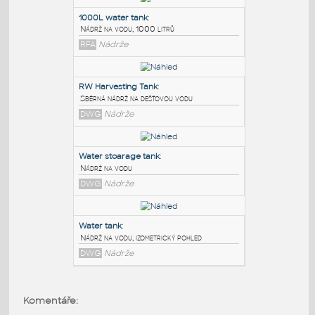
PODOBNÉ BLOKY
:
1000L water tank
:
Nádrž na vodu, 1000 litrů
RFA
Nádrže
RW Harvesting Tank
:
Sběrná nádrž na dešťovou vodu
DWG
Nádrže
Water stoarage tank
:
Komentáře:
Nádrž na vodu