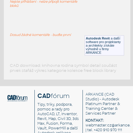
Nejste přihlášeni - nelze připojit komentáře
DWG
Nádrže
bloků
Water tank
:
Nádrž na vodu, izometrický pohled
Dosud žádné komentáře - buďte první
Autodesk Revit
a další
DWG
Nádrže
software pro projektanty
a architekty získáte
výhodně u firmy
ARKANCE
CAD download: knihovna rodina symbol detail součást
prvek stafáž výkres kategorie kolekce free block library
CAD
fórum
ARKANCE
(CAD
Studio) - Autodesk
Platinum Partner &
Tipy, triky, podpora,
Training Center &
pomoc a rady pro
Services Partner
AutoCAD, LT, Inventor,
Revit, Map, Civil 3D, 3ds
KONTAKT:
Max, Fusion, Forma,
webmaster.cz@arkance.w
Vault, PowerMill a další
| tel. +420 910 970 111