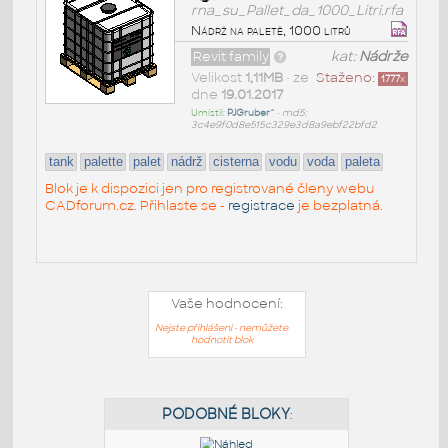
rna_su_Pallet_da_1000_Litri.rfa
Nádrž na paletě, 1000 litrů
Revit family
kat:
Nádrže
Velikost
1,11MB
• ze
Staženo:
1777
x
dne
19.01.2017
Umístil:
PJGruber^
•
md5:
3c4e9f0d8e515c329e3d8a9ebf22bfd2
tank
palette
palet
nádrž
cisterna
vodu
voda
paleta
Blok je k dispozici jen pro registrované členy webu
CADforum.cz. Přihlaste se -
registrace
je bezplatná.
Vaše hodnocení:
Nejste přihlášeni - nemůžete
hodnotit blok