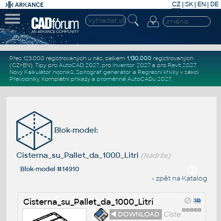
CZ
|
SK
|
EN
|
DE
Přes 123.000 registrovaných u nás, celkem
1.130.000
registrovaných
(CZ+EN)
. Tipy pro
AutoCAD 2027
, pro
Inventor 2027
a pro
Revit 2027
.
Nový
Kalkulátor nosníků
,
Spirograf generátor
a
Regresní křivky
v sekci
Převodníky
.
Kompletní
příkazy
a
proměnné AutoCADu 2027
.
Blok-model:
Cisterna_su_Pallet_da_1000_Litri
(Nádrže)
Blok-model #14910
« zpět na Katalog
Cisterna_su_Pallet_da_1000_Litri
◄ DOWNLOAD
Ciste