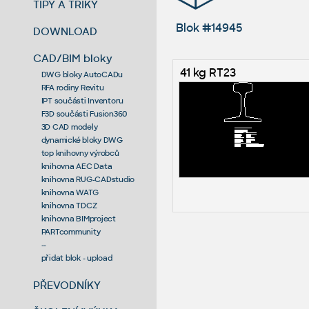
TIPY A TRIKY
Blok #14945
DOWNLOAD
CAD/BIM bloky
41 kg RT23
DWG bloky AutoCADu
RFA rodiny Revitu
IPT součásti Inventoru
F3D součásti Fusion360
3D CAD modely
dynamické bloky DWG
top knihovny výrobců
knihovna AEC Data
knihovna RUG-CADstudio
knihovna WATG
knihovna TDCZ
knihovna BIMproject
PARTcommunity
--
přidat blok - upload
PŘEVODNÍKY