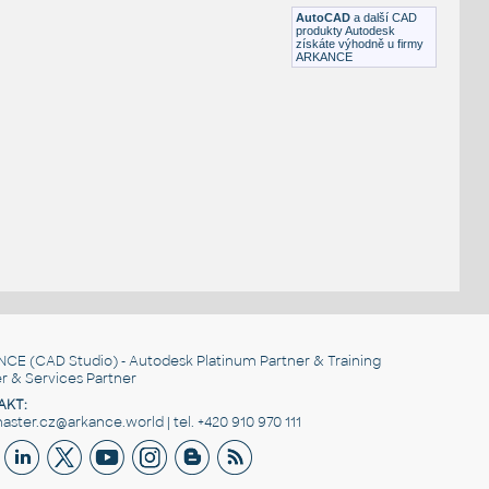
DWG
Železnice
AutoCAD
a další CAD
produkty Autodesk
získáte výhodně u firmy
ARKANCE
NCE
(CAD Studio) - Autodesk Platinum Partner & Training
r & Services Partner
AKT:
ster.cz@arkance.world | tel. +420 910 970 111