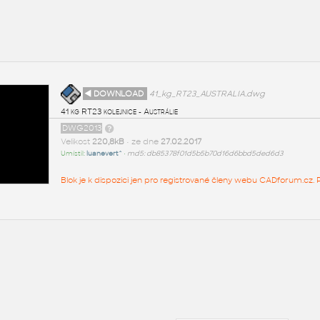
◄ DOWNLOAD
41_kg_RT23_AUSTRALIA.dwg
41 kg RT23 kolejnice - Austrálie
DWG2013
Velikost
220,8kB
• ze dne
27.02.2017
Umístil:
luanevert^
•
md5: db85378f01d5b5b70d16d6bbd5ded6d3
Blok je k dispozici jen pro registrované členy webu CADforum.cz. P