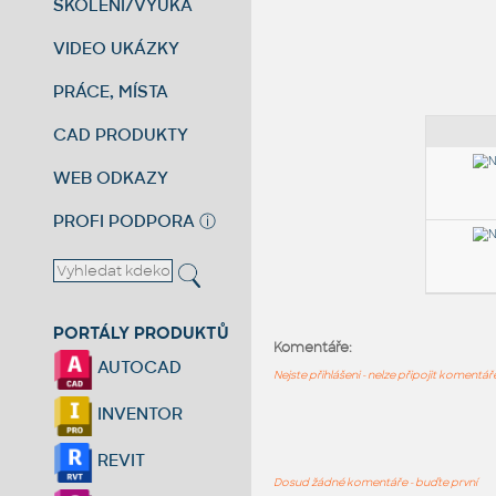
ŠKOLENÍ/VÝUKA
VIDEO UKÁZKY
PRÁCE, MÍSTA
CAD PRODUKTY
WEB ODKAZY
PROFI PODPORA
ⓘ
PORTÁLY PRODUKTŮ
Komentáře:
AUTOCAD
Nejste přihlášeni - nelze připojit komentá
INVENTOR
REVIT
Dosud žádné komentáře - buďte první