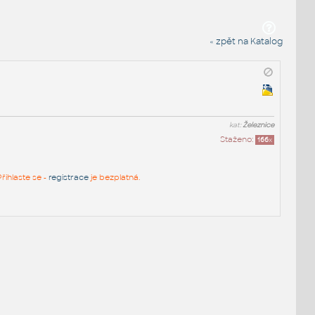
« zpět na Katalog
kat:
Železnice
Staženo:
166
x
řihlaste se -
registrace
je bezplatná.