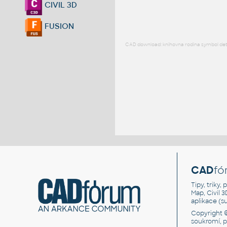
CIVIL 3D
FUSION
CAD download: knihovna rodina symbol detai
CAD
fó
Tipy, triky
Map, Civil 
aplikace (
Copyright 
soukromí, 