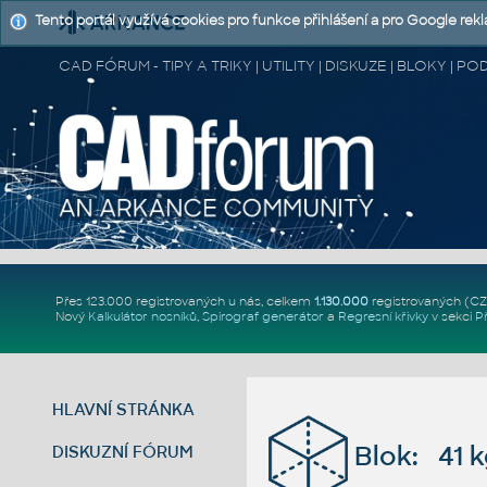
Tento portál využívá cookies pro funkce přihlášení a pro Google rek
CAD FÓRUM - TIPY A TRIKY | UTILITY | DISKUZE | BLOKY |
Přes 123.000 registrovaných u nás, celkem
1.130.000
registrovaných (C
Nový
Kalkulátor nosníků
,
Spirograf generátor
a
Regresní křivky
v sekci
P
HLAVNÍ STRÁNKA
Blok: 41 
DISKUZNÍ FÓRUM