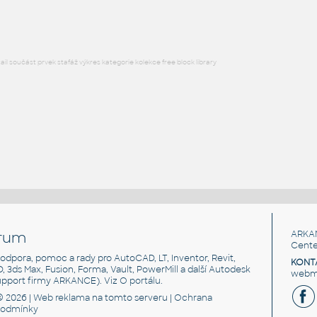
DWG
Železnice
l součást prvek stafáž výkres kategorie kolekce free block library
rum
ARKA
Cente
, podpora, pomoc a rady pro AutoCAD, LT, Inventor, Revit,
KONT
3D, 3ds Max, Fusion, Forma, Vault, PowerMill a další Autodesk
webma
support firmy ARKANCE). Viz
O portálu
.
© 2026 |
Web reklama
na tomto serveru |
Ochrana
podmínky