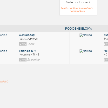
Vaše hodnocení:
Nejste přihlášeni - nemůžete
hodnotit blok
PODOB
Australia-flag
:
ře bloků
Vlajka Austrálie
DWG
Vlajky
kolejnice NT1
:
Kolejnice NT1 a B1