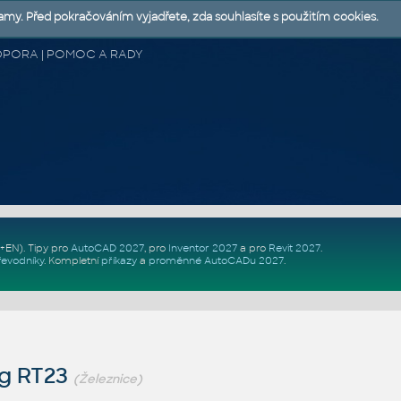
lamy. Před pokračováním vyjadřete, zda souhlasíte s použitím cookies.
 PODPORA | POMOC A RADY
Z+EN)
. Tipy pro
AutoCAD 2027
, pro
Inventor 2027
a pro
Revit 2027
.
řevodníky
.
Kompletní
příkazy
a
proměnné AutoCADu 2027
.
kg RT23
(Železnice)