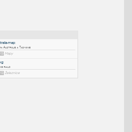
NÉ BLOKY
:
Australia-map
:
Mapa Austrálie a Tasmánie
DWG
Mapy
40 kg
:
40 kg railo