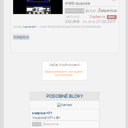
A100 kolejnice
DWG2013
kat:
Železnice
Velikost
Staženo:
4968
x
232,8kB
• ze dne
27.02.2017
Umístil:
luanevert^
•
md5: 8502591b7d3be97d940cfd37499d4a3b
kolejnice
Vaše hodnocení:
Nejste přihlášeni - nemůžete
hodnotit blok