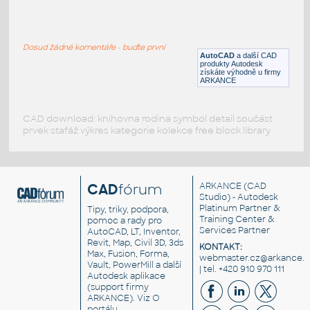
Rail S-49
:
Kolejnice S-49
Dosud žádné komentáře - buďte první
DWG
Profily
AutoCAD
a další CAD
produkty Autodesk
získáte výhodně u firmy
ARKANCE
CAD download: knihovna rodina symbol detail součást
prvek stafáž výkres kategorie kolekce free block library
CAD
fórum
ARKANCE
(CAD
Studio) - Autodesk
Platinum Partner &
Tipy, triky, podpora,
Training Center &
pomoc a rady pro
Services Partner
AutoCAD, LT, Inventor,
Revit, Map, Civil 3D, 3ds
KONTAKT:
Max, Fusion, Forma,
webmaster.cz@arkance.w
Vault, PowerMill a další
| tel. +420 910 970 111
Autodesk aplikace
(support firmy
ARKANCE). Viz
O
portálu
.