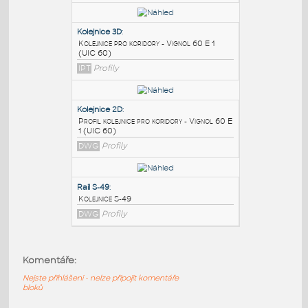
PODOBNÉ BLOKY
:
kolejnice NT1
:
Kolejnice NT1 a B1
DWG
Železnice
Kolejnice 3D
:
Kolejnice pro koridory - Vignol 60 E 1
(UIC 60)
IPT
Profily
Kolejnice 2D
:
Profil kolejnice pro koridory - Vignol 60 E
Komentáře:
1 (UIC 60)
Nejste přihlášeni - nelze připojit komentáře
DWG
Profily
bloků