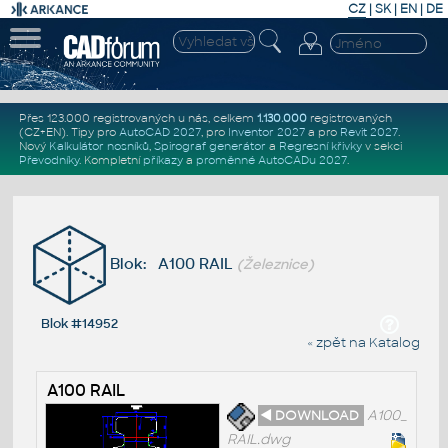
CZ
|
SK
|
EN
|
DE
Přes 123.000 registrovaných u nás, celkem
1.130.000
registrovaných
(CZ+EN)
. Tipy pro
AutoCAD 2027
, pro
Inventor 2027
a pro
Revit 2027
.
Nový
Kalkulátor nosníků
,
Spirograf generátor
a
Regresní křivky
v sekci
Převodníky
.
Kompletní
příkazy
a
proměnné AutoCADu 2027
.
Blok: A100 RAIL
(Železnice)
Blok #14952
« zpět na Katalog
A100 RAIL
◄ DOWNLOAD
A100_
RAIL.dwg