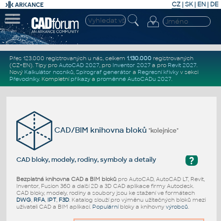
CZ
|
SK
|
EN
|
DE
Přes 123.000 registrovaných u nás, celkem
1.130.000
registrovaných
(CZ+EN)
. Tipy pro
AutoCAD 2027
, pro
Inventor 2027
a pro
Revit 2027
.
Nový
Kalkulátor nosníků
,
Spirograf generátor
a
Regresní křivky
v sekci
Převodníky
.
Kompletní
příkazy
a
proměnné AutoCADu 2027
.
CAD/BIM knihovna bloků
"kolejnice"
?
CAD bloky, modely, rodiny, symboly a detaily
Bezplatná knihovna CAD a BIM bloků
pro AutoCAD, AutoCAD LT, Revit,
Inventor, Fusion 360 a další 2D a 3D CAD aplikace firmy Autodesk.
CAD bloky, modely, rodiny a soubory jsou ke stažení ve formátech
DWG
,
RFA
,
IPT
,
F3D
. Katalog slouží pro výměnu užitečných bloků mezi
uživateli CAD a BIM aplikací.
Populární
bloky a knihovny
výrobců
.