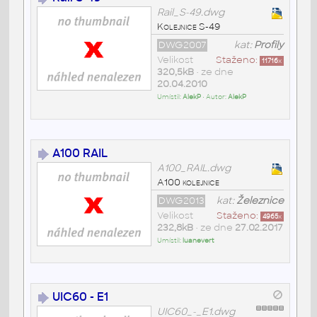
Rail_S-49.dwg
Kolejnice S-49
DWG2007
kat:
Profily
Velikost
Staženo:
11716
x
320,5kB
• ze dne
20.04.2010
Umístil:
AlekP
• Autor:
AlekP
A100 RAIL
A100_RAIL.dwg
A100 kolejnice
DWG2013
kat:
Železnice
Velikost
Staženo:
4965
x
232,8kB
• ze dne
27.02.2017
Umístil:
luanevert
UIC60 - E1
UIC60_-_E1.dwg