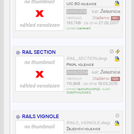
UIC 60 kolejnice
DWG2013
kat:
Železnice
Velikost
Staženo:
1831
x
133,7kB
• ze dne
27.02.2017
Umístil:
luanevert
RAIL SECTION
RAIL_SECTION.dwg
Profil kolejnice
DWG2004
kat:
Železnice
Velikost
Staženo:
1425
x
110,9kB
• ze dne
19.03.2015
Umístil:
sachuthuruthiyil
• Autor:
SARATH KUMAR S
RAILS VIGNOLE
RAILS_VIGNOLE.dwg
Železniční kolejnice