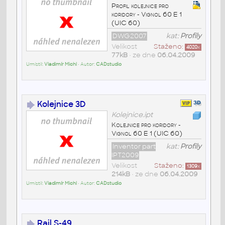
Profil kolejnice pro
koridory - Vignol 60 E 1
(UIC 60)
DWG2007
kat:
Profily
Velikost
Staženo:
4020
x
77kB
• ze dne
06.04.2009
Umístil:
Vladimír Michl
• Autor:
CADstudio
Kolejnice 3D
Kolejnice.ipt
Kolejnice pro koridory -
Vignol 60 E 1 (UIC 60)
Inventor part
kat:
Profily
IPT2009
Velikost
Staženo:
1309
x
214kB
• ze dne
06.04.2009
Umístil:
Vladimír Michl
• Autor:
CADstudio
Rail S-49