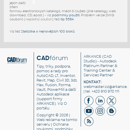
jejich další
šíření
formou elektronických katalogů, médií či služeb (jiné katalogy, web
download, CD, apod.) - viz
podmínky použití
. Problém verze DWG
souborů (
neplatný soubor
) řeší
tip 5584
.
Viz též
Statistika
a
nejnovějších 100 bloků
.
CAD
fórum
ARKANCE
(CAD
Studio) - Autodesk
Platinum Partner &
Tipy, triky, podpora,
Training Center &
pomoc a rady pro
Services Partner
AutoCAD, LT, Inventor,
Revit, Map, Civil 3D, 3ds
KONTAKT:
Max, Fusion, Forma,
webmaster.cz@arkance.w
Vault, PowerMill a další
| tel. +420 910 970 111
Autodesk aplikace
(support firmy
ARKANCE). Viz
O
portálu
.
Copyright © 2026 |
Web reklama
na tomto
serveru |
Ochrana
soukromí, podmínky