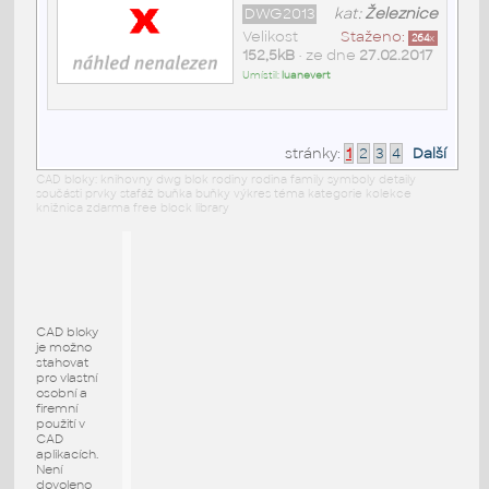
DWG2013
kat:
Železnice
Velikost
Staženo:
264
x
152,5kB
• ze dne
27.02.2017
Umístil:
luanevert
stránky:
1
2
3
4
Další
CAD bloky: knihovny dwg blok rodiny rodina family symboly detaily
součásti prvky stafáž buňka buňky výkres téma kategorie kolekce
knižnica zdarma free block library
CAD bloky
je možno
stahovat
pro vlastní
osobní a
firemní
použití v
CAD
aplikacích.
Není
dovoleno