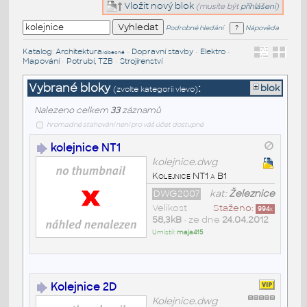
Vložit nový blok
(musíte být
přihlášeni
)
Podrobné hledání
Nápověda
Katalog
:
Architektura
•
Dopravní stavby
•
Elektro
•
/obecné
Mapování
•
Potrubí, TZB
•
Strojírenství
Vybrané bloky
:
blok
(zvolte kategorii vlevo)
Nalezeno celkem
33
záznamů
hromadné stahování není pro váš účet dostupné
kolejnice NT1
kolejnice.dwg
Kolejnice NT1 a B1
DWG2007
kat:
Železnice
Velikost
Staženo:
994
x
58,3kB
• ze dne
24.04.2012
Umístil:
maja415
Kolejnice 2D
Kolejnice.dwg