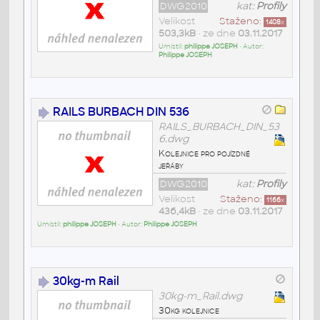
DWG2010
kat:
Profily
Velikost
Staženo:
1408
x
503,3kB
• ze dne
03.11.2017
Umístil:
philippe JOSEPH
• Autor:
Philippe JOSEPH
RAILS BURBACH DIN 536
RAILS_BURBACH_DIN_53
6.dwg
Kolejnice pro pojízdné
jeřáby
DWG2010
kat:
Profily
Velikost
Staženo:
1166
x
436,4kB
• ze dne
03.11.2017
Umístil:
philippe JOSEPH
• Autor:
Philippe JOSEPH
30kg-m Rail
30kg-m_Rail.dwg
30kg kolejnice