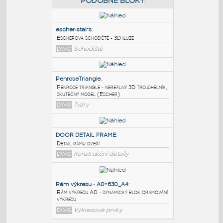
PODOBNÉ BLOKY
:
escher-stairs
:
Escherova schodiště - 3D iluze
DWG
Schodiště
PenroseTriangle
:
Penrose triangle - nereálný 3D trojúhelník,
skutečný model (Escher)
DWG
Tvary