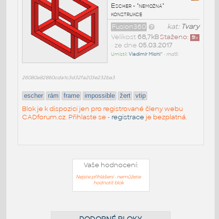
Escher - "nemožná"
konstrukce
Fusion360
kat:
Tvary
Velikost
68,7kB
Staženo:
51
x
• ze dne
05.03.2017
Umístil:
Vladimír Michl^
•
md5:
26080a82860cda1c3d32fa203e232ba3
escher
rám
frame
impossible
žert
vtip
Blok je k dispozici jen pro registrované členy webu
CADforum.cz. Přihlaste se -
registrace
je bezplatná.
Vaše hodnocení:
Nejste přihlášeni - nemůžete
hodnotit blok