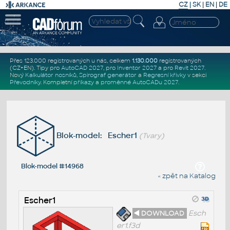
CZ
|
SK
|
EN
|
DE
Přes 123.000 registrovaných u nás, celkem
1.130.000
registrovaných
(CZ+EN)
. Tipy pro
AutoCAD 2027
, pro
Inventor 2027
a pro
Revit 2027
.
Nový
Kalkulátor nosníků
,
Spirograf generátor
a
Regresní křivky
v sekci
Převodníky
.
Kompletní
příkazy
a
proměnné AutoCADu 2027
.
Blok-model: Escher1
(Tvary)
Blok-model #14968
« zpět na Katalog
Escher1
◄ DOWNLOAD
Esch
er1.f3d