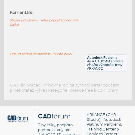
DOOR DETAIL FRAME
:
Komentáře:
Detail rámu dveří
Nejste přihlášeni - nelze připojit komentáře
DWG
Konstrukční detaily
bloků
Rám výkresu - A0+630_A4
:
Rám výkresu A0 - dynamický blok orámování
Dosud žádné komentáře - buďte první
výkresu
Autodesk Fusion
a
další CAD/CAM software
DWG
Výkresové prvky
získáte výhodně u firmy
ARKANCE
CAD download: knihovna rodina symbol detail součást
prvek stafáž výkres kategorie kolekce free block library
CAD
fórum
ARKANCE
(CAD
Studio) - Autodesk
Platinum Partner &
Tipy, triky, podpora,
Training Center &
pomoc a rady pro
Services Partner
AutoCAD, LT, Inventor,