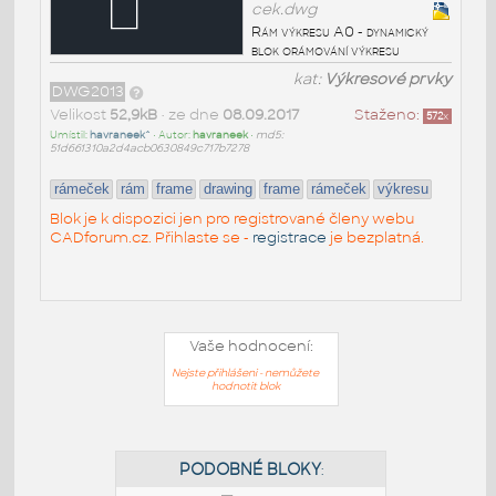
cek.dwg
Rám výkresu A0 - dynamický
blok orámování výkresu
kat:
Výkresové prvky
DWG2013
Velikost
52,9kB
• ze dne
08.09.2017
Staženo:
572
x
Umístil:
havraneek^
• Autor:
havraneek
•
md5:
51d661310a2d4acb0630849c717b7278
rámeček
rám
frame
drawing
frame
rámeček
výkresu
Blok je k dispozici jen pro registrované členy webu
CADforum.cz. Přihlaste se -
registrace
je bezplatná.
Vaše hodnocení:
Nejste přihlášeni - nemůžete
hodnotit blok