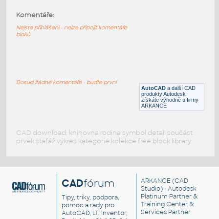
DOOR DETAIL FRAME
:
Komentáře:
Detail rámu dveří
Nejste přihlášeni - nelze připojit komentáře
DWG
Konstrukční detaily
bloků
FORMÁT
:
Dynamický blok formátu výkresu s možností
volby A4-A0 nebo vlastní
Dosud žádné komentáře - buďte první
AutoCAD
a další CAD
DWG
Výkresové prvky
produkty Autodesk
získáte výhodně u firmy
ARKANCE
CAD download: knihovna rodina symbol detail součást
prvek stafáž výkres kategorie kolekce free block library
CAD
fórum
ARKANCE
(CAD
Studio) - Autodesk
Platinum Partner &
Tipy, triky, podpora,
Training Center &
pomoc a rady pro
Services Partner
AutoCAD, LT, Inventor,