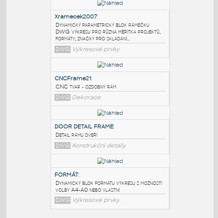
PODOBNÉ BLOKY
:
Xramecek2007
:
Dynamický parametrický blok rámečku
DWG výkresu pro různá měřítka projektů,
formáty, značky pro skládání...
DWG
Výkresové prvky
CNCFrame21
:
CNC tvar - ozdobný rám
DWG
Dekorace