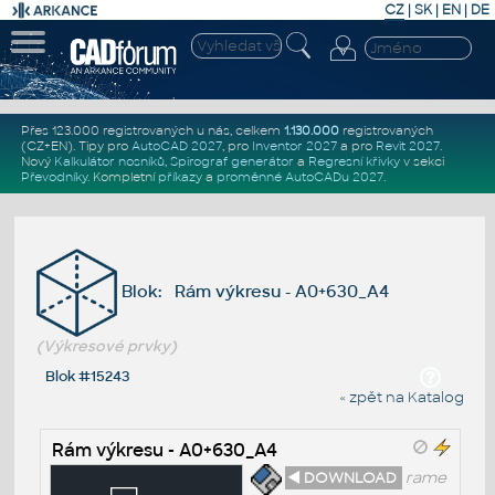
CZ
|
SK
|
EN
|
DE
Přes 123.000 registrovaných u nás, celkem
1.130.000
registrovaných
(CZ+EN)
. Tipy pro
AutoCAD 2027
, pro
Inventor 2027
a pro
Revit 2027
.
Nový
Kalkulátor nosníků
,
Spirograf generátor
a
Regresní křivky
v sekci
Převodníky
.
Kompletní
příkazy
a
proměnné AutoCADu 2027
.
Blok: Rám výkresu - A0+630_A4
(Výkresové prvky)
Blok #15243
« zpět na Katalog
Rám výkresu - A0+630_A4
◄ DOWNLOAD
rame