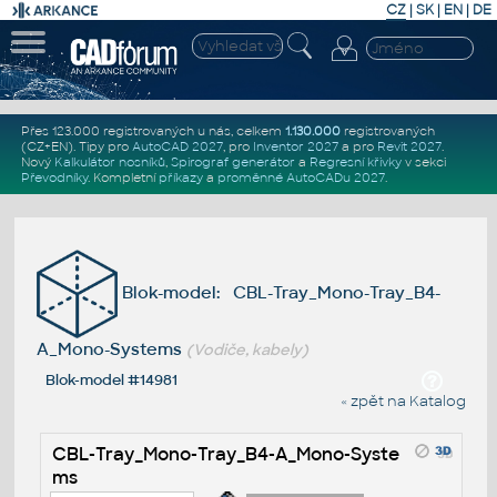
CZ
|
SK
|
EN
|
DE
Přes 123.000 registrovaných u nás, celkem
1.130.000
registrovaných
(CZ+EN)
. Tipy pro
AutoCAD 2027
, pro
Inventor 2027
a pro
Revit 2027
.
Nový
Kalkulátor nosníků
,
Spirograf generátor
a
Regresní křivky
v sekci
Převodníky
.
Kompletní
příkazy
a
proměnné AutoCADu 2027
.
Blok-model: CBL-Tray_Mono-Tray_B4-
A_Mono-Systems
(Vodiče, kabely)
Blok-model #14981
« zpět na Katalog
CBL-Tray_Mono-Tray_B4-A_Mono-Syste
ms