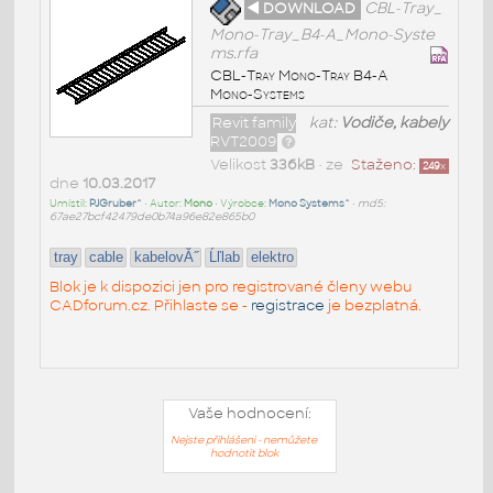
◄ DOWNLOAD
CBL-Tray_
Mono-Tray_B4-A_Mono-Syste
ms.rfa
CBL-Tray Mono-Tray B4-A
Mono-Systems
Revit family
kat:
Vodiče, kabely
RVT2009
Velikost
336kB
• ze
Staženo:
249
x
dne
10.03.2017
Umístil:
PJGruber^
• Autor:
Mono
• Výrobce:
Mono Systems^
•
md5:
67ae27bcf42479de0b74a96e82e865b0
tray
cable
kabelovĂ˝
Ĺľlab
elektro
Blok je k dispozici jen pro registrované členy webu
CADforum.cz. Přihlaste se -
registrace
je bezplatná.
Vaše hodnocení:
Nejste přihlášeni - nemůžete
hodnotit blok