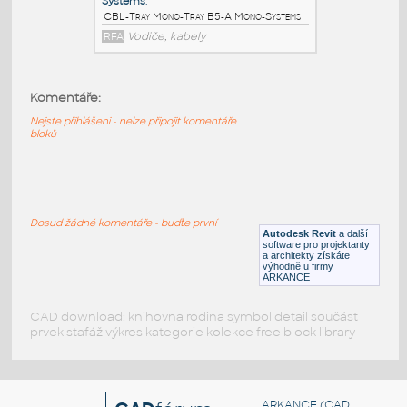
RFA
Vodiče, kabely
CBL-Tray_Mono-Tray_B6-A_Mono-
Systems
:
Komentáře:
CBL-Tray Mono-Tray B6-A Mono-Systems
Nejste přihlášeni - nelze připojit komentáře
bloků
RFA
Vodiče, kabely
CBL-Tray_Mono-Tray_B5-A_Mono-
Systems
:
Dosud žádné komentáře - buďte první
CBL-Tray Mono-Tray B5-A Mono-Systems
Autodesk Revit
a další
software pro projektanty
a architekty získáte
RFA
Vodiče, kabely
výhodně u firmy
ARKANCE
CAD download: knihovna rodina symbol detail součást
prvek stafáž výkres kategorie kolekce free block library
ARKANCE
(CAD