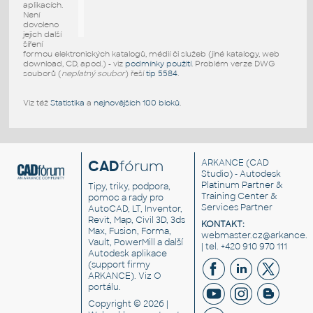
aplikacích.
Není
dovoleno
jejich další
šíření
formou elektronických katalogů, médií či služeb (jiné katalogy, web
download, CD, apod.) - viz
podmínky použití
. Problém verze DWG
souborů (
neplatný soubor
) řeší
tip 5584
.
Viz též
Statistika
a
nejnovějších 100 bloků
.
CAD
fórum
ARKANCE
(CAD
Studio) - Autodesk
Platinum Partner &
Tipy, triky, podpora,
Training Center &
pomoc a rady pro
Services Partner
AutoCAD, LT, Inventor,
Revit, Map, Civil 3D, 3ds
KONTAKT:
Max, Fusion, Forma,
webmaster.cz@arkance.w
Vault, PowerMill a další
| tel. +420 910 970 111
Autodesk aplikace
(support firmy
ARKANCE). Viz
O
portálu
.
Copyright © 2026 |