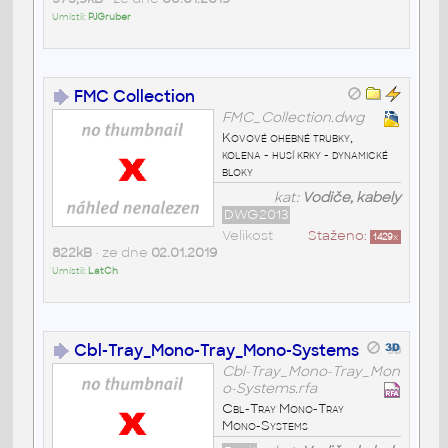
Umístil:
PJGruber
FMC Collection
FMC_Collection.dwg
Kovové ohebné trubky,
kolena - husí krky - dynamické
bloky
kat:
Vodiče, kabely
DWG2013
Velikost
Staženo:
1429
x
822kB
• ze dne
02.01.2019
Umístil:
LatCh
Cbl-Tray_Mono-Tray_Mono-Systems
Cbl-Tray_Mono-Tray_Mon
o-Systems.rfa
Cbl-Tray Mono-Tray
Mono-Systems