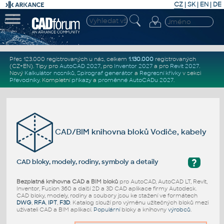
CZ
|
SK
|
EN
|
DE
Přes 123.000 registrovaných u nás, celkem
1.130.000
registrovaných
(CZ+EN)
. Tipy pro
AutoCAD 2027
, pro
Inventor 2027
a pro
Revit 2027
.
Nový
Kalkulátor nosníků
,
Spirograf generátor
a
Regresní křivky
v sekci
Převodníky
.
Kompletní
příkazy
a
proměnné AutoCADu 2027
.
CAD/BIM knihovna bloků Vodiče, kabely
?
CAD bloky, modely, rodiny, symboly a detaily
Bezplatná knihovna CAD a BIM bloků
pro AutoCAD, AutoCAD LT, Revit,
Inventor, Fusion 360 a další 2D a 3D CAD aplikace firmy Autodesk.
CAD bloky, modely, rodiny a soubory jsou ke stažení ve formátech
DWG
,
RFA
,
IPT
,
F3D
. Katalog slouží pro výměnu užitečných bloků mezi
uživateli CAD a BIM aplikací.
Populární
bloky a knihovny
výrobců
.