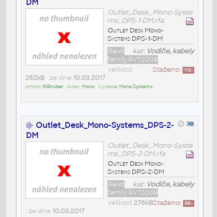
DM
Outlet_Desk_Mono-Syste
ms_DPS-1-DM.rfa
Outlet Desk Mono-
Systems DPS-1-DM
Revit
kat:
Vodiče, kabely
family RVT2009
Velikost
Staženo:
113
x
252kB
• ze dne
10.03.2017
Umístil:
PJGruber
• Autor:
Mono
• Výrobce:
Mono Systems
Outlet_Desk_Mono-Systems_DPS-2-
DM
Outlet_Desk_Mono-Syste
ms_DPS-2-DM.rfa
Outlet Desk Mono-
Systems DPS-2-DM
Revit
kat:
Vodiče, kabely
family RVT2009
Velikost
276kB
Staženo:
96
x
• ze dne
10.03.2017