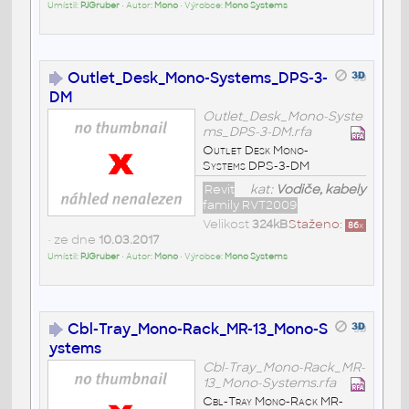
Umístil:
PJGruber
• Autor:
Mono
• Výrobce:
Mono Systems
Outlet_Desk_Mono-Systems_DPS-3-
DM
Outlet_Desk_Mono-Syste
ms_DPS-3-DM.rfa
Outlet Desk Mono-
Systems DPS-3-DM
Revit
kat:
Vodiče, kabely
family RVT2009
Velikost
324kB
Staženo:
86
x
• ze dne
10.03.2017
Umístil:
PJGruber
• Autor:
Mono
• Výrobce:
Mono Systems
Cbl-Tray_Mono-Rack_MR-13_Mono-S
ystems
Cbl-Tray_Mono-Rack_MR-
13_Mono-Systems.rfa
Cbl-Tray Mono-Rack MR-