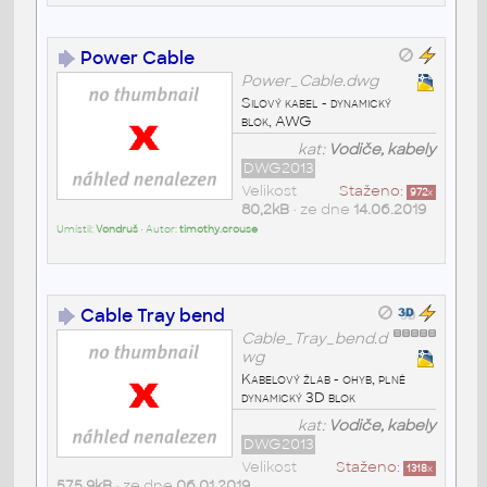
Power Cable
Power_Cable.dwg
Silový kabel - dynamický
blok, AWG
kat:
Vodiče, kabely
DWG2013
Velikost
Staženo:
972
x
80,2kB
• ze dne
14.06.2019
Umístil:
Vondruš
• Autor:
timothy.crouse
Cable Tray bend
Cable_Tray_bend.d
wg
Kabelový žlab - ohyb, plně
dynamický 3D blok
kat:
Vodiče, kabely
DWG2013
Velikost
Staženo:
1318
x
575,9kB
• ze dne
06.01.2019