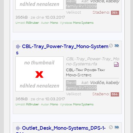
Revit
kat:
Vodiče, kabely
family RVT2009
Velikost
Staženo:
393
x
356kB
• ze dne
10.03.2017
Umístil:
PJGruber
• Autor:
Mono
• Výrobce:
Mono Systems
CBL-Tray_Power-Tray_Mono-System
s
CBL-Tray_Power-Tray_Mo
no-Systems.rfa
CBL-Tray Power-Tray
Mono-Systems
Revit
kat:
Vodiče, kabely
family RVT2009
Velikost
Staženo:
684
x
368kB
• ze dne
10.03.2017
Umístil:
PJGruber
• Autor:
Mono
• Výrobce:
Mono Systems
Outlet_Desk_Mono-Systems_DPS-1-