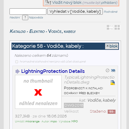
Vložit nový blok
(musíte být
přihlášeni
)
Podrobné
hledání
Nápověda
Katalog
Elektro
Vodiče, kabely
>
>
Kategorie 58 - Vodiče, kabely :
blok
Nalezeno celkem
64
záznamů
hromadné stahování není pro váš účet dostupné
LightningProtection Details
TypicalLightningProtectio
nDetails.dwg
Podrobnosti k instalaci
ochrany před bleskem
kat:
Vodiče, kabely
DWG2018
Velikost
Staženo:
189
x
327,3kB
• ze dne
18.06.2026
Umístil:
mkorange
• Autor:
mpo
• Výrobce:
MPO