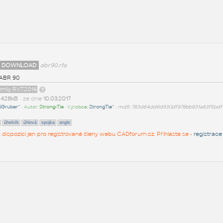
 DOWNLOAD
abr90.rfa
 ABR 90
amily RVT2014
t
428kB
• ze dne
10.03.2017
JGruber^
• Autor:
Strong-Tie
• Výrobce:
StrongTie^
•
md5: 783d64dd6d930df978bb931a63f5bdf
úhelník
úhlová
spojka
angle
 k dispozici jen pro registrované členy webu CADforum.cz. Přihlaste se -
registrace