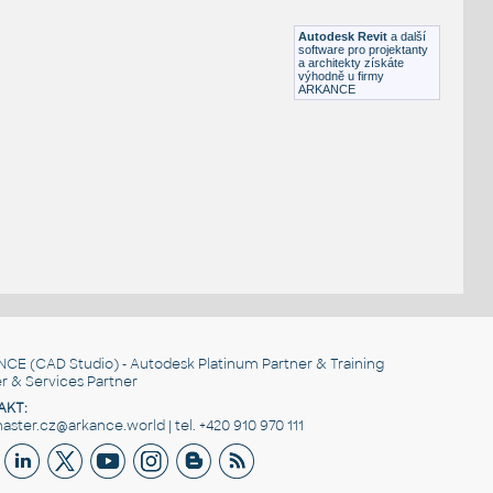
RFA
Úchyty, spoje
Autodesk Revit
a další
software pro projektanty
a architekty získáte
výhodně u firmy
ARKANCE
NCE
(CAD Studio) - Autodesk Platinum Partner & Training
r & Services Partner
AKT:
ster.cz@arkance.world | tel. +420 910 970 111