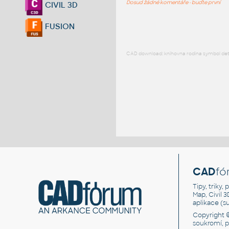
Dosud žádné komentáře - buďte první
CIVIL 3D
FUSION
CAD download: knihovna rodina symbol detai
CAD
fó
Tipy, triky
Map, Civil 
aplikace (
Copyright 
soukromí, 