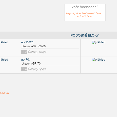
Vaše hodnocení:
Nejste přihlášeni - nemůžete
hodnotit blok
PODOB
abr10525
:
ře bloků
Úhelník ABR 105-25
RFA
Úchyty, spoje
abr70
:
Úhelník ABR 70