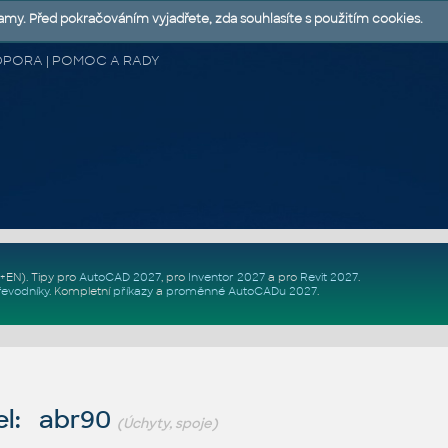
lamy. Před pokračováním vyjadřete, zda souhlasíte s použitím cookies.
 PODPORA | POMOC A RADY
Z+EN)
. Tipy pro
AutoCAD 2027
, pro
Inventor 2027
a pro
Revit 2027
.
řevodníky
.
Kompletní
příkazy
a
proměnné AutoCADu 2027
.
el: abr90
(Úchyty, spoje)