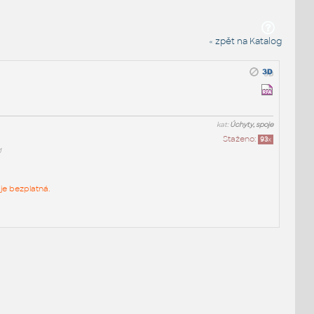
« zpět na Katalog
kat:
Úchyty, spoje
Staženo:
93
x
1
je bezplatná.