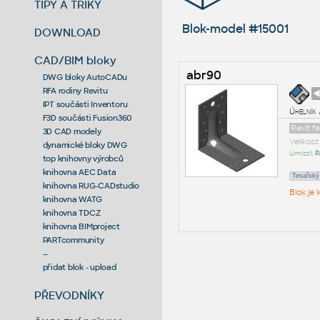
TIPY A TRIKY
Blok-model #15001
DOWNLOAD
CAD/BIM bloky
abr90
DWG bloky AutoCADu
RFA rodiny Revitu
◄
IPT součásti Inventoru
Úhelník
F3D součásti Fusion360
Revit f
3D CAD modely
Velikos
dynamické bloky DWG
Umístil:
P
top knihovny výrobců
knihovna AEC Data
Tesařský
knihovna RUG-CADstudio
Blok je
knihovna WATG
knihovna TDCZ
knihovna BIMproject
PARTcommunity
--
přidat blok - upload
PŘEVODNÍKY