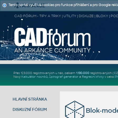
Tento portál využívá cookies pro funkce přihlášení a pro Google rek
CAD FÓRUM - TIPY A TRIKY | UTILITY | DISKUZE | BLOKY |
Přes 123.000 registrovaných u nás, celkem
1.130.000
registrovaných (C
Nový
Kalkulátor nosníků
,
Spirograf generátor
a
Regresní křivky
v sekci
P
HLAVNÍ STRÁNKA
Blok-mod
DISKUZNÍ FÓRUM