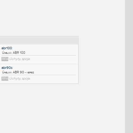
NÉ BLOKY
:
abr100
:
Úhelník ABR 100
RFA
Úchyty, spoje
abr90s
:
Úhelník ABR 90 - nerez