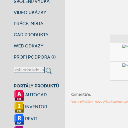
ŠKOLENÍ/VÝUKA
VIDEO UKÁZKY
PRÁCE, MÍSTA
CAD PRODUKTY
WEB ODKAZY
PROFI PODPORA
ⓘ
PORTÁLY PRODUKTŮ
AUTOCAD
Komentáře:
Nejste přihlášeni - nelze připojit komentá
INVENTOR
REVIT