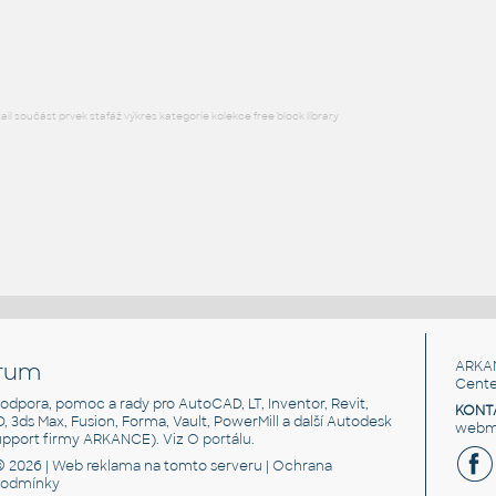
RFA
Úchyty, spoje
l součást prvek stafáž výkres kategorie kolekce free block library
rum
ARKA
Cente
, podpora, pomoc a rady pro AutoCAD, LT, Inventor, Revit,
KONT
3D, 3ds Max, Fusion, Forma, Vault, PowerMill a další Autodesk
webma
support firmy ARKANCE). Viz
O portálu
.
© 2026 |
Web reklama
na tomto serveru |
Ochrana
podmínky