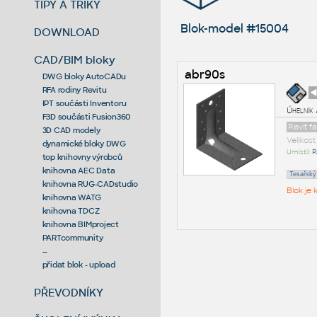
TIPY A TRIKY
Blok-model #15004
DOWNLOAD
CAD/BIM bloky
abr90s
DWG bloky AutoCADu
RFA rodiny Revitu
◄
IPT součásti Inventoru
Úhelník
F3D součásti Fusion360
Revit f
3D CAD modely
Velikos
dynamické bloky DWG
Umístil:
P
top knihovny výrobců
knihovna AEC Data
Tesařský
knihovna RUG-CADstudio
Blok je
knihovna WATG
knihovna TDCZ
knihovna BIMproject
PARTcommunity
--
přidat blok - upload
PŘEVODNÍKY