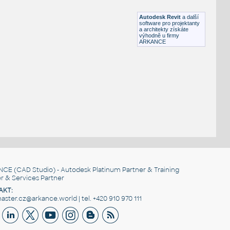
RFA
Úchyty, spoje
Autodesk Revit
a další
software pro projektanty
a architekty získáte
výhodně u firmy
ARKANCE
NCE
(CAD Studio) - Autodesk Platinum Partner & Training
r & Services Partner
AKT:
ster.cz@arkance.world | tel. +420 910 970 111