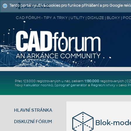
Tento portál využívá cookies pro funkce přihlášení a pro Google rek
CAD FÓRUM - TIPY A TRIKY | UTILITY | DISKUZE | BLOKY |
Přes 123.000 registrovaných u nás, celkem
1.130.000
registrovaných (C
Nový
Kalkulátor nosníků
,
Spirograf generátor
a
Regresní křivky
v sekci
P
HLAVNÍ STRÁNKA
Blok-mod
DISKUZNÍ FÓRUM