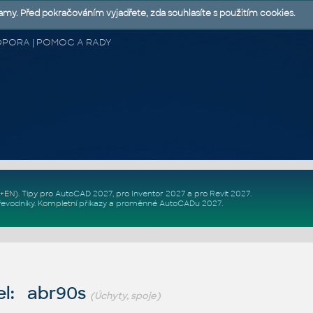
lamy. Před pokračováním vyjadřete, zda souhlasíte s použitím cookies.
 PODPORA | POMOC A RADY
Z+EN)
. Tipy pro
AutoCAD 2027
, pro
Inventor 2027
a pro
Revit 2027
.
řevodníky
.
Kompletní
příkazy
a
proměnné AutoCADu 2027
.
el: abr90s
(Úchyty, spoje)