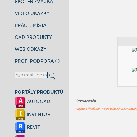
ŠKOLENÍ/VÝUKA
VIDEO UKÁZKY
PRÁCE, MÍSTA
CAD PRODUKTY
WEB ODKAZY
PROFI PODPORA
ⓘ
PORTÁLY PRODUKTŮ
AUTOCAD
Komentáře:
Nejste přihlášeni - nelze připojit komentá
INVENTOR
REVIT