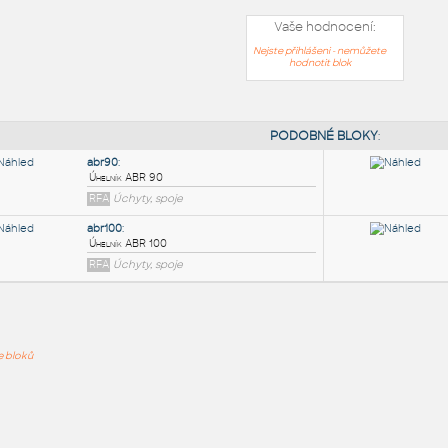
Vaše hodnocení:
Nejste přihlášeni - nemůžete
hodnotit blok
PODOB
abr90
:
ře bloků
Úhelník ABR 90
RFA
Úchyty, spoje
abr100
:
Úhelník ABR 100