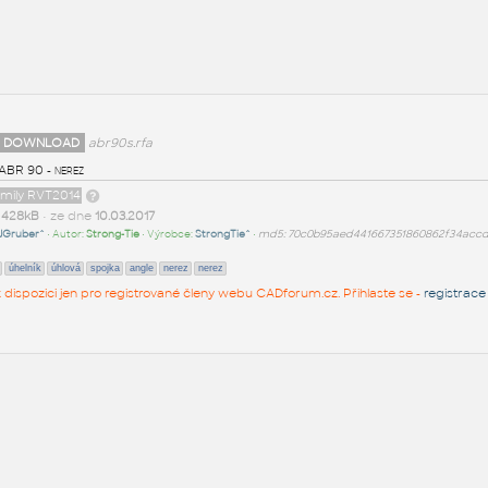
 DOWNLOAD
abr90s.rfa
 ABR 90 - nerez
amily RVT2014
t
428kB
• ze dne
10.03.2017
JGruber^
• Autor:
Strong-Tie
• Výrobce:
StrongTie^
•
md5: 70c0b95aed441667351860862f34acc
úhelník
úhlová
spojka
angle
nerez
nerez
 k dispozici jen pro registrované členy webu CADforum.cz. Přihlaste se -
registrace