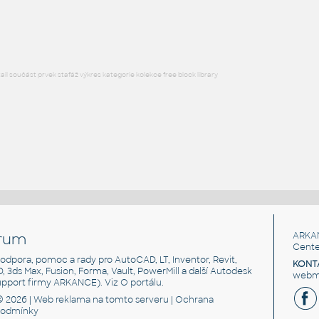
RFA
Úchyty, spoje
l součást prvek stafáž výkres kategorie kolekce free block library
rum
ARKA
Cente
, podpora, pomoc a rady pro AutoCAD, LT, Inventor, Revit,
KONT
3D, 3ds Max, Fusion, Forma, Vault, PowerMill a další Autodesk
webma
support firmy ARKANCE). Viz
O portálu
.
© 2026 |
Web reklama
na tomto serveru |
Ochrana
podmínky