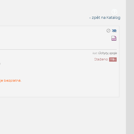
« zpět na Katalog
kat:
Úchyty, spoje
Staženo:
119
x
d
je bezplatná.