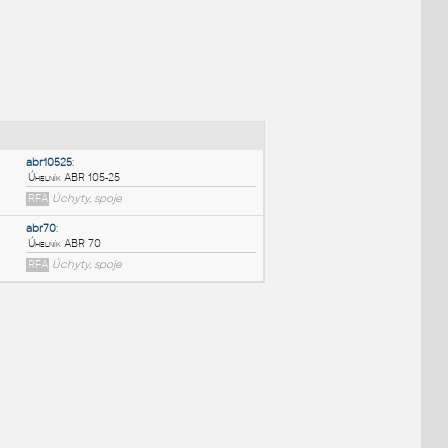
NÉ BLOKY
:
abr10525
:
Úhelník ABR 105-25
RFA
Úchyty, spoje
abr70
:
Úhelník ABR 70