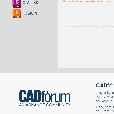
Dosud žádné komentáře - buďte první
CIVIL 3D
FUSION
CAD download: knihovna rodina symbol detai
CAD
fó
Tipy, triky
Map, Civil 
aplikace (
Copyright 
soukromí, 