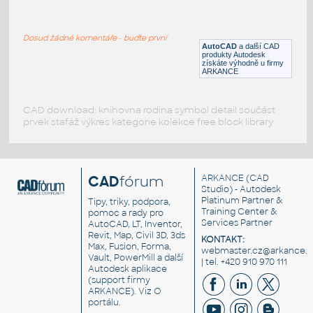
SNAKE PIPING
:
Vytápěcí potrubí - mřížka
Dosud žádné komentáře - buďte první
DWG
Vytápění
AutoCAD
a další CAD
produkty Autodesk
získáte výhodně u firmy
ARKANCE
CAD download: knihovna rodina symbol detail součást
prvek stafáž výkres kategorie kolekce free block library
CAD
fórum
ARKANCE
(CAD
Studio) - Autodesk
Platinum Partner &
Tipy, triky, podpora,
Training Center &
pomoc a rady pro
Services Partner
AutoCAD, LT, Inventor,
Revit, Map, Civil 3D, 3ds
KONTAKT:
Max, Fusion, Forma,
webmaster.cz@arkance.w
Vault, PowerMill a další
| tel. +420 910 970 111
Autodesk aplikace
(support firmy
ARKANCE). Viz
O
portálu
.