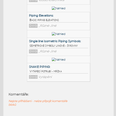
PODOBNÉ BLOKY
:
Duct Supports
:
Duct Supports Detail
DWG
Vzduchotechnika
Piping Elevations
:
Basic piping elevations
DWG
_Různé-Jiné
Single line Isometric Piping Symbols
:
Komentáře:
Izometrické symboly liniové - 3 roviny
DWG
_Různé-Jiné
Nejste přihlášeni - nelze připojit komentáře
bloků