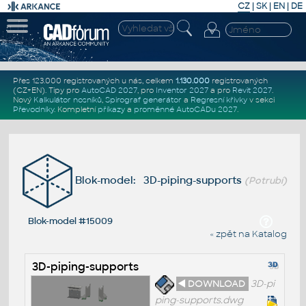
CZ
|
SK
|
EN
|
DE
Přes 123.000 registrovaných u nás, celkem
1.130.000
registrovaných
(CZ+EN)
. Tipy pro
AutoCAD 2027
, pro
Inventor 2027
a pro
Revit 2027
.
Nový
Kalkulátor nosníků
,
Spirograf generátor
a
Regresní křivky
v sekci
Převodníky
.
Kompletní
příkazy
a
proměnné AutoCADu 2027
.
Blok-model: 3D-piping-supports
(Potrubí)
Blok-model #15009
« zpět na Katalog
3D-piping-supports
◄ DOWNLOAD
3D-pi
ping-supports.dwg