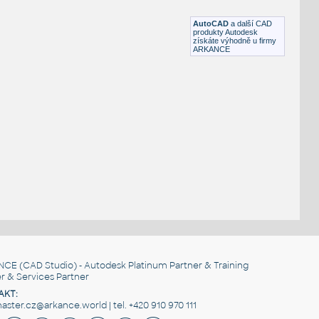
DWG
_Různé-Jiné
AutoCAD
a další CAD
produkty Autodesk
získáte výhodně u firmy
ARKANCE
NCE
(CAD Studio) - Autodesk Platinum Partner & Training
r & Services Partner
AKT:
ster.cz@arkance.world | tel. +420 910 970 111