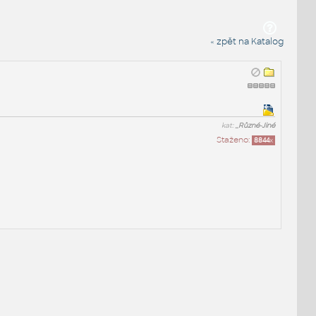
« zpět na Katalog
kat:
_Různé-Jiné
Staženo:
8844
x