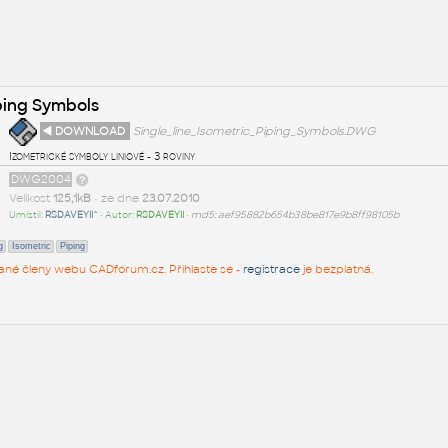
iping Symbols
◄ DOWNLOAD
Single_line_Isometric_Piping_Symbols.DWG
Izometrické symboly liniové - 3 roviny
DWG2004
Velikost
125,1kB
• ze dne
23.07.2010
Umístil:
RSDAVEYII^
• Autor:
RSDAVEYII
•
md5: aef95882b654b38be817e9b8ff98105b
g
Isometric
Piping
rované členy webu CADforum.cz. Přihlaste se -
registrace
je bezplatná.