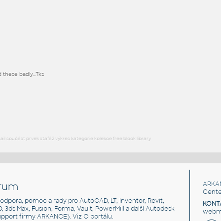
DWG
Ventily
 these badly...Tks
l součást prvek stafáž výkres kategorie kolekce free block library
rum
ARKA
Cente
, podpora, pomoc a rady pro AutoCAD, LT, Inventor, Revit,
KONT
3D, 3ds Max, Fusion, Forma, Vault, PowerMill a další Autodesk
webma
support firmy ARKANCE). Viz
O portálu
.