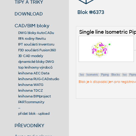
TIPY A TRIKY
Blok #6373
DOWNLOAD
CAD/BIM bloky
Single line Isometric P
DWG bloky AutoCADu
RFA rodiny Revitu
IPT součásti Inventoru
F3D součásti Fusion360
3D CAD modely
dynamické bloky DWG
top knihovny výrobců
knihovna AEC Data
Iso
Isometric
Piping
Blocks
Iso
Pipin
knihovna RUG-CADstudio
Blok je k dispozici jen pro regist
knihovna WATG
knihovna TDCZ
knihovna BIMproject
PARTcommunity
--
přidat blok - upload
PŘEVODNÍKY