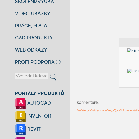
ŠKOLENÍ/VÝUKA
VIDEO UKÁZKY
PRÁCE, MÍSTA
CAD PRODUKTY
WEB ODKAZY
PROFI PODPORA
ⓘ
PORTÁLY PRODUKTŮ
AUTOCAD
Komentáře:
Nejste přihlášeni - nelze připojit komentá
INVENTOR
REVIT