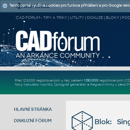
Tento portál využívá cookies pro funkce přihlášení a pro Google rek
CAD FÓRUM - TIPY A TRIKY | UTILITY | DISKUZE | BLOKY |
Přes 123.000 registrovaných u nás, celkem
1.130.000
registrovaných (C
Nový
Kalkulátor nosníků
,
Spirograf generátor
a
Regresní křivky
v sekci
P
HLAVNÍ STRÁNKA
Blok: Sing
DISKUZNÍ FÓRUM