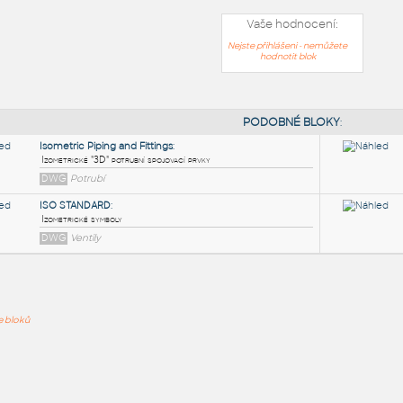
Vaše hodnocení:
Nejste přihlášeni - nemůžete
hodnotit blok
PODOB
Isometric Piping and Fittings
:
ře bloků
Izometrické "3D" potrubní spojovací prvky
DWG
Potrubí
ISO STANDARD
:
Izometrické symboly