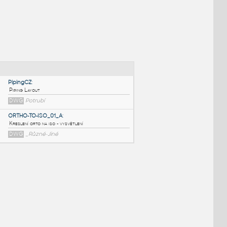
NÉ BLOKY
:
PipingCZ
:
Piping Layout
DWG
Potrubí
ORTHO-TO-ISO_01_A
:
Kreslení orto na iso - vysvětlení