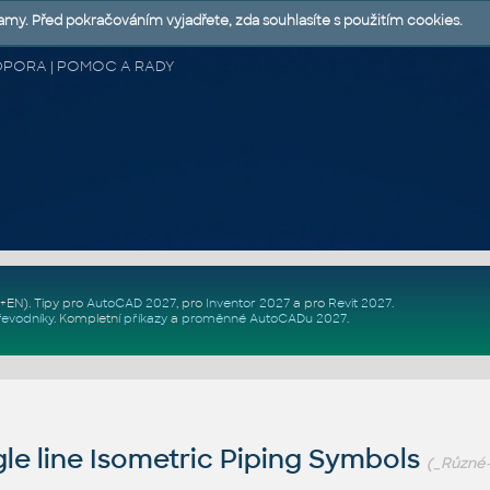
lamy. Před pokračováním vyjadřete, zda souhlasíte s použitím cookies.
 PODPORA | POMOC A RADY
Z+EN)
. Tipy pro
AutoCAD 2027
, pro
Inventor 2027
a pro
Revit 2027
.
řevodníky
.
Kompletní
příkazy
a
proměnné AutoCADu 2027
.
le line Isometric Piping Symbols
(_Různé-