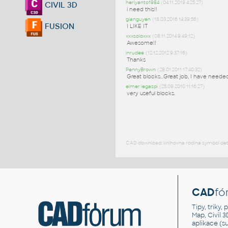
heriyanto1984
(04.11.2019 4:25:27)
CIVIL 3D
i need this!!
gianguyen
(18.03.2016 14:39:56)
FUSION
I LIKE IT
xxxsoloxxx
(08.11.2014 9:49:12)
Awesome!!
inrudee
(12.12.2012 9:37:16)
Thanks
PennyBrown
(28.01.2011 17:40:32)
Great blocks...Great job, I have needed
elmer legaspi
(25.09.2010 11:16:27)
very useful blocks.
CAD download: knihovna rodina symbol detai
CAD
fó
Tipy, triky
Map, Civil 
aplikace (