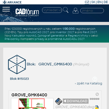
CZ
|
SK
|
EN
|
DE
Přes 123.000 registrovaných u nás, celkem
1.130.000
registrovaných
(CZ+EN)
. Tipy pro
AutoCAD 2027
, pro
Inventor 2027
a pro
Revit 2027
.
Nový
Kalkulátor nosníků
,
Spirograf generátor
a
Regresní křivky
v sekci
Převodníky
.
Kompletní
příkazy
a
proměnné AutoCADu 2027
.
Blok: GROVE_GMK6400
(Průmysl)
Blok #15023
« zpět na Katalog
GROVE_GMK6400
◄ DOWNLOAD
GROVE_GMK6400.dwg