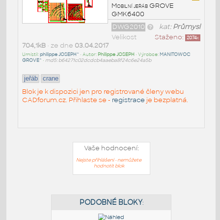
Mobilní jeřáb GROVE
GMK6400
DWG2010
kat:
Průmysl
Velikost
Staženo:
2074
x
704,1kB
• ze dne
03.04.2017
Umístil:
philippe JOSEPH^
• Autor:
Philippe JOSEPH
• Výrobce:
MANITOWOC
GROVE^
•
md5: b64271c02dcdcb4aaeba8f24c6e24a5b
jeřáb
crane
Blok je k dispozici jen pro registrované členy webu
CADforum.cz. Přihlaste se -
registrace
je bezplatná.
Vaše hodnocení:
Nejste přihlášeni - nemůžete
hodnotit blok