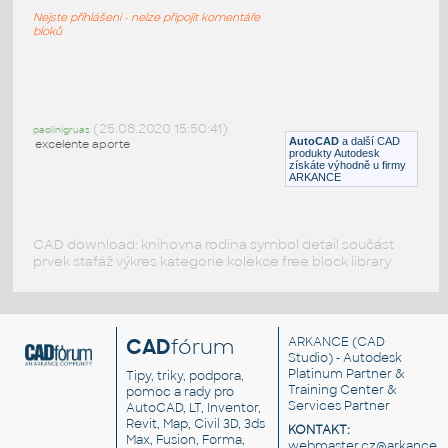
Grove)
Nejste přihlášeni - nelze připojit komentáře
DWG
Průmyslová
bloků
GROVE_GMK6220-L
:
2D & 3D bloky a diagramy - mobilní jeřáby
(25.08.2020 15:50:41)
paolinigruas
AutoCAD
a další CAD
excelente aporte
DWG
Průmyslová
produkty Autodesk
získáte výhodně u firmy
ARKANCE
CAD download: knihovna rodina symbol detail součást
prvek stafáž výkres kategorie kolekce free block library
CAD
fórum
ARKANCE
(CAD
Studio) - Autodesk
Platinum Partner &
Tipy, triky, podpora,
Training Center &
pomoc a rady pro
Services Partner
AutoCAD, LT, Inventor,
Revit, Map, Civil 3D, 3ds
KONTAKT:
Max, Fusion, Forma,
webmaster.cz@arkance.w