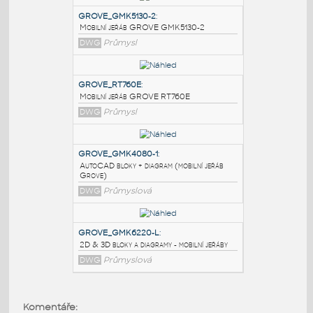
PODOBNÉ BLOKY
:
GROVE_GMK5130-2
:
Mobilní jeřáb GROVE GMK5130-2
DWG
Průmysl
GROVE_RT760E
:
Mobilní jeřáb GROVE RT760E
DWG
Průmysl
GROVE_GMK4080-1
:
AutoCAD bloky + diagram (mobilní jeřáb
Komentáře: