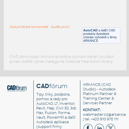
Liebherr LTM 1200-5.1
:
Jeřáb Liebherr LTM 1200 5.1
Dosud žádné komentáře - buďte první
DWG
Průmysl
AutoCAD
a další CAD
produkty Autodesk
získáte výhodně u firmy
ARKANCE
CAD download: knihovna rodina symbol detail součást
prvek stafáž výkres kategorie kolekce free block library
CAD
fórum
ARKANCE
(CAD
Studio) - Autodesk
Platinum Partner &
Tipy, triky, podpora,
Training Center &
pomoc a rady pro
Services Partner
AutoCAD, LT, Inventor,
Revit, Map, Civil 3D, 3ds
KONTAKT:
Max, Fusion, Forma,
webmaster.cz@arkance.w
Vault, PowerMill a další
| tel. +420 910 970 111
Autodesk aplikace
(support firmy