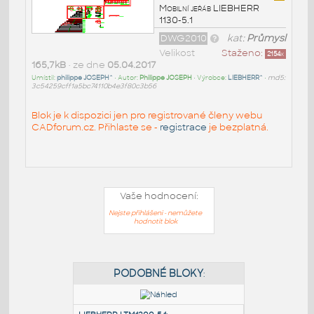
Mobilní jeřáb LIEBHERR
1130-5.1
DWG2010
kat:
Průmysl
Velikost
Staženo:
2154
x
165,7kB
• ze dne
05.04.2017
Umístil:
philippe JOSEPH^
• Autor:
Philippe JOSEPH
• Výrobce:
LIEBHERR^
•
md5:
3c54259cff1a5bc74110b4e3f80c3b56
Blok je k dispozici jen pro registrované členy webu
CADforum.cz. Přihlaste se -
registrace
je bezplatná.
Vaše hodnocení:
Nejste přihlášeni - nemůžete
hodnotit blok