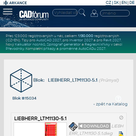
CZ
|
SK
|
EN
|
DE
Přes 123.000 registrovaných u nás, celkem
1.130.000
registrovaných
(CZ+EN)
. Tipy pro
AutoCAD 2027
, pro
Inventor 2027
a pro
Revit 2027
.
Nový
Kalkulátor nosníků
,
Spirograf generátor
a
Regresní křivky
v sekci
Převodníky
.
Kompletní
příkazy
a
proměnné AutoCADu 2027
.
Blok: LIEBHERR_LTM1130-5.1
(Průmysl)
Blok #15034
« zpět na Katalog
LIEBHERR_LTM1130-5.1
◄ DOWNLOAD
LIEBH
ERR_LTM1130-5.1.dwg