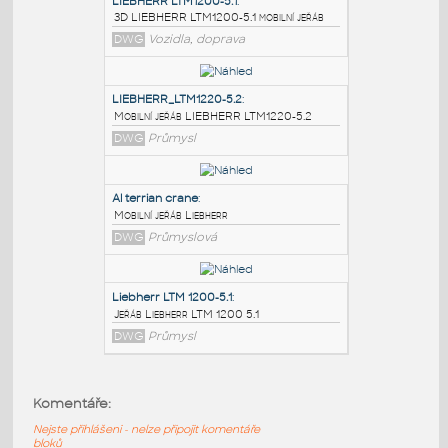
PODOBNÉ BLOKY
:
LIEBHERR LTM1200-5.1
:
3D LIEBHERR LTM1200-5.1 mobilní jeřáb
DWG
Vozidla, doprava
LIEBHERR_LTM1220-5.2
:
Mobilní jeřáb LIEBHERR LTM1220-5.2
DWG
Průmysl
Al terrian crane
:
Komentáře:
Mobilní jeřáb Liebherr
Nejste přihlášeni - nelze připojit komentáře
DWG
Průmyslová
bloků