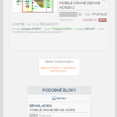
MOBILE CRANE DEMAG
AC500-2
DWG2010
kat:
Průmysl
Velikost
Staženo:
8717
x
2,03MB
• ze dne
06.04.2017
Umístil:
philippe JOSEPH^
• Autor:
Philippe JOSEPH
• Výrobce:
DEMAG^
•
md5:
7ca9893973e6e1eeed454de94e4dab59
Vaše hodnocení:
Nejste přihlášeni - nemůžete
hodnotit blok