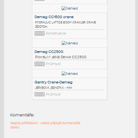
PODOBNÉ BLOKY
:
DEMAG_AC300
:
MOBILE CRANE DEMAG AC300
DWG
Průmysl
Demag CC1500 crane
:
Hydraulic lattice boom crawler crane
300ton
DWG
Konstrukce
Demag CC2500
:
Komentáře:
Pohyblivý jeřáb Demag CC2500
Nejste přihlášeni - nelze připojit komentáře
DWG
Průmysl
bloků