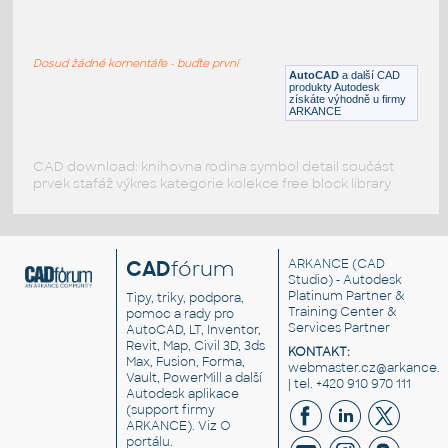
Gantry Crane-Demag
:
Jeřábová jednotka - hák
Dosud žádné komentáře - buďte první
DWG
Průmysl
AutoCAD
a další CAD
produkty Autodesk
získáte výhodně u firmy
ARKANCE
CAD download: knihovna rodina symbol detail součást
prvek stafáž výkres kategorie kolekce free block library
CAD
fórum
ARKANCE
(CAD
Studio) - Autodesk
Platinum Partner &
Tipy, triky, podpora,
Training Center &
pomoc a rady pro
Services Partner
AutoCAD, LT, Inventor,
Revit, Map, Civil 3D, 3ds
KONTAKT:
Max, Fusion, Forma,
webmaster.cz@arkance.w
Vault, PowerMill a další
| tel. +420 910 970 111
Autodesk aplikace
(support firmy
ARKANCE). Viz
O
portálu
.