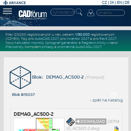
CZ
|
SK
|
EN
|
DE
Přes 123.000 registrovaných u nás, celkem
1.130.000
registrovaných
(CZ+EN)
. Tipy pro
AutoCAD 2027
, pro
Inventor 2027
a pro
Revit 2027
.
Nový
Kalkulátor nosníků
,
Spirograf generátor
a
Regresní křivky
v sekci
Převodníky
.
Kompletní
příkazy
a
proměnné AutoCADu 2027
.
Blok: DEMAG_AC500-2
(Průmysl)
Blok #15037
« zpět na Katalog
DEMAG_AC500-2
◄ DOWNLOAD
DEMA
G_AC500-2.dwg