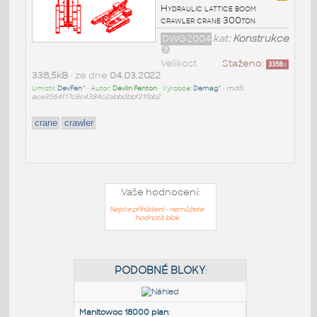
Hydraulic lattice boom
crawler crane 300ton
DWG2004
kat:
Konstrukce
Velikost
Staženo:
3358
x
338,5kB
• ze dne
04.03.2022
Umístil:
DevFen^
• Autor:
Devlin Fenton
• Výrobce:
Demag^
•
md5:
ace3564f17c8c4384c2abbdbbf21fbb2
crane
crawler
Vaše hodnocení:
Nejste přihlášeni - nemůžete
hodnotit blok