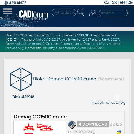
CZ
|
SK
|
EN
|
DE
Přes 123.000 registrovaných u nás, celkem
1.130.000
registrovaných
(CZ+EN)
. Tipy pro
AutoCAD 2027
, pro
Inventor 2027
a pro
Revit 2027
.
Nový
Kalkulátor nosníků
,
Spirograf generátor
a
Regresní křivky
v sekci
Převodníky
.
Kompletní
příkazy
a
proměnné AutoCADu 2027
.
Blok: Demag CC1500 crane
(Konstrukce)
Blok #21918
« zpět na Katalog
Demag CC1500 crane
◄ DOWNLOAD
cc150
0_crane.dwg