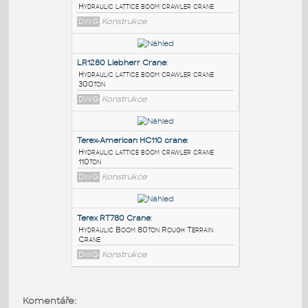
PODOBNÉ BLOKY
:
Manitowoc 18000 plan
:
Hydraulic lattice boom crawler crane
DWG
Konstrukce
LR1280 Liebherr Crane
:
Hydraulic lattice boom crawler crane
300ton
DWG
Konstrukce
Terex-American HC110 crane
:
Hydraulic lattice boom crawler crane
110ton
Komentáře: