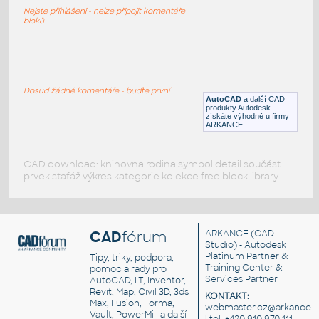
DWG
Konstrukce
Nejste přihlášeni - nelze připojit komentáře
bloků
Terex RT780 Crane
:
Hydraulic Boom 80ton Rough Terrain
Crane
Dosud žádné komentáře - buďte první
AutoCAD
a další CAD
DWG
Konstrukce
produkty Autodesk
získáte výhodně u firmy
ARKANCE
CAD download: knihovna rodina symbol detail součást
prvek stafáž výkres kategorie kolekce free block library
CAD
fórum
ARKANCE
(CAD
Studio) - Autodesk
Platinum Partner &
Tipy, triky, podpora,
Training Center &
pomoc a rady pro
Services Partner
AutoCAD, LT, Inventor,
Revit, Map, Civil 3D, 3ds
KONTAKT:
Max, Fusion, Forma,
webmaster.cz@arkance.w
Vault, PowerMill a další