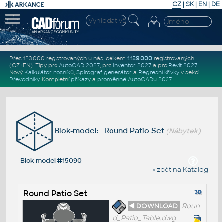
CZ
|
SK
|
EN
|
DE
Přes 123.000 registrovaných u nás, celkem
1.129.000
registrovaných
(CZ+EN)
. Tipy pro
AutoCAD 2027
, pro
Inventor 2027
a pro
Revit 2027
.
Nový
Kalkulátor nosníků
,
Spirograf generátor
a
Regresní křivky
v sekci
Převodníky
.
Kompletní
příkazy
a
proměnné AutoCADu 2027
.
Blok-model: Round Patio Set
(Nábytek)
Blok-model #15090
« zpět na Katalog
Round Patio Set
◄ DOWNLOAD
Roun
d_Patio_Table.dwg