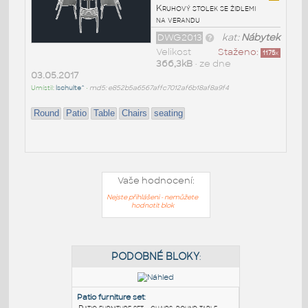
Kruhový stolek se židlemi
na verandu
DWG2013
kat:
Nábytek
Velikost
Staženo:
1175
x
366,3kB
• ze dne
03.05.2017
Umístil:
lschulte^
•
md5: e852b5a6567affc7012af6b18af8a9f4
Round
Patio
Table
Chairs
seating
Vaše hodnocení:
Nejste přihlášeni - nemůžete
hodnotit blok