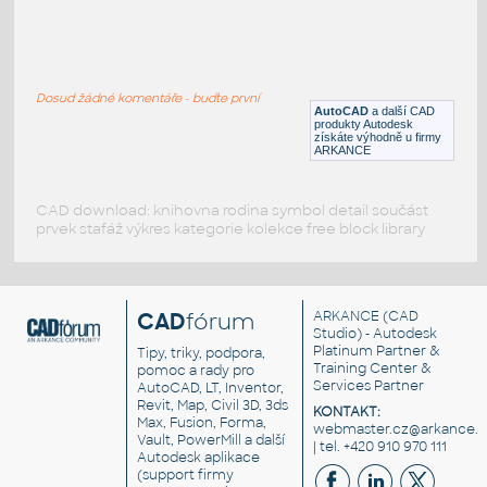
table and chairs
:
Stůl a židle
Dosud žádné komentáře - buďte první
DWG
Stoly
AutoCAD
a další CAD
produkty Autodesk
získáte výhodně u firmy
ARKANCE
CAD download: knihovna rodina symbol detail součást
prvek stafáž výkres kategorie kolekce free block library
CAD
fórum
ARKANCE
(CAD
Studio) - Autodesk
Platinum Partner &
Tipy, triky, podpora,
Training Center &
pomoc a rady pro
Services Partner
AutoCAD, LT, Inventor,
Revit, Map, Civil 3D, 3ds
KONTAKT:
Max, Fusion, Forma,
webmaster.cz@arkance.w
Vault, PowerMill a další
| tel. +420 910 970 111
Autodesk aplikace
(support firmy