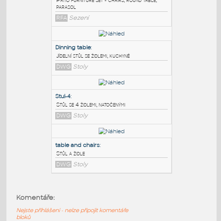
PODOBNÉ BLOKY
:
Patio furniture set
:
Patio furniture set - chairs, round table,
parasol
RFA
Sezení
Dinning table
:
Jídelní stůl se židlemi, kuchyně
DWG
Stoly
Stul-4
:
Komentáře:
Stůl se 4 židlemi, natočenými
Nejste přihlášeni - nelze připojit komentáře
DWG
Stoly
bloků