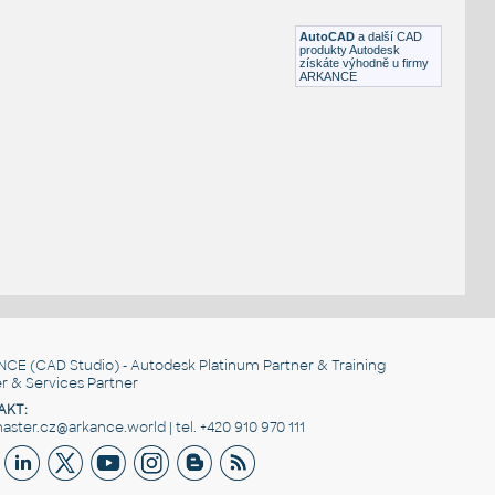
DWG
Stoly
AutoCAD
a další CAD
produkty Autodesk
získáte výhodně u firmy
ARKANCE
NCE
(CAD Studio) - Autodesk Platinum Partner & Training
r & Services Partner
AKT:
ster.cz@arkance.world | tel. +420 910 970 111