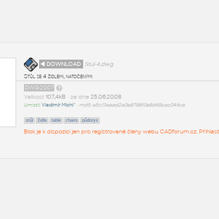
◄ DOWNLOAD
Stul-4.dwg
Stůl se 4 židlemi, natočenými
DWG2007
Velikost
107,4kB
• ze dne
25.06.2008
Umístil:
Vladimír Michl^
•
md5: a5c13eaed2a0e8798f0e8d68cac044ce
stůl
židle
table
chairs
půdorys
Blok je k dispozici jen pro registrované členy webu CADforum.cz. Přihlas