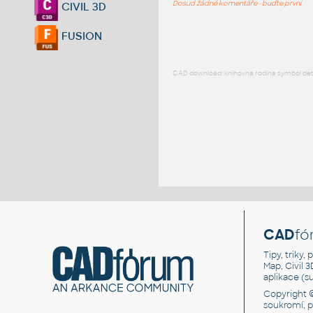
Dosud žádné komentáře - buďte první
CIVIL 3D
FUSION
CAD download: knihovna rodina symbol detai
CAD
fó
Tipy, triky
Map, Civil 
aplikace (
Copyright 
soukromí, 