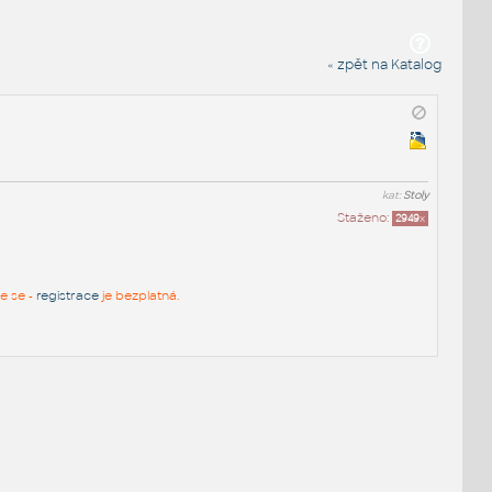
« zpět na Katalog
kat:
Stoly
Staženo:
2949
x
te se -
registrace
je bezplatná.