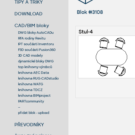
TIPY A TRIKY
Blok #3108
DOWNLOAD
CAD/BIM bloky
Stul-4
DWG bloky AutoCADu
RFA rodiny Revitu
IPT součásti Inventoru
F3D součásti Fusion360
3D CAD modely
dynamické bloky DWG
top knihovny výrobců
knihovna AEC Data
knihovna RUG-CADstudio
knihovna WATG
knihovna TDCZ
knihovna BIMproject
PARTcommunity
--
přidat blok - upload
PŘEVODNÍKY