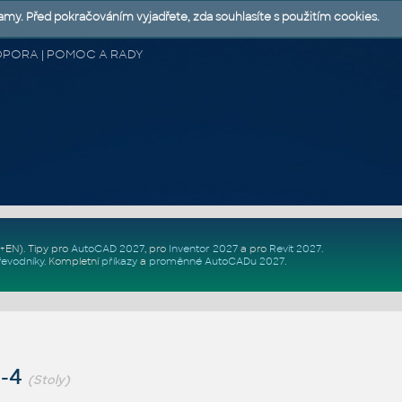
lamy. Před pokračováním vyjadřete, zda souhlasíte s použitím cookies.
 PODPORA | POMOC A RADY
Z+EN)
. Tipy pro
AutoCAD 2027
, pro
Inventor 2027
a pro
Revit 2027
.
řevodníky
.
Kompletní
příkazy
a
proměnné AutoCADu 2027
.
l-4
(Stoly)