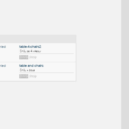
NÉ BLOKY
:
table-4-chairs2
:
Stůl se 4 křesly
DWG
Stoly
table and chairs
:
Stůl a židle