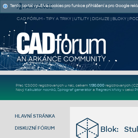
Tento portál využívá cookies pro funkce přihlášení a pro Google rek
CAD FÓRUM - TIPY A TRIKY | UTILITY | DISKUZE | BLOKY |
Přes 123.000 registrovaných u nás, celkem
1.130.000
registrovaných (C
Nový
Kalkulátor nosníků
,
Spirograf generátor
a
Regresní křivky
v sekci
P
HLAVNÍ STRÁNKA
Blok: Stu
DISKUZNÍ FÓRUM