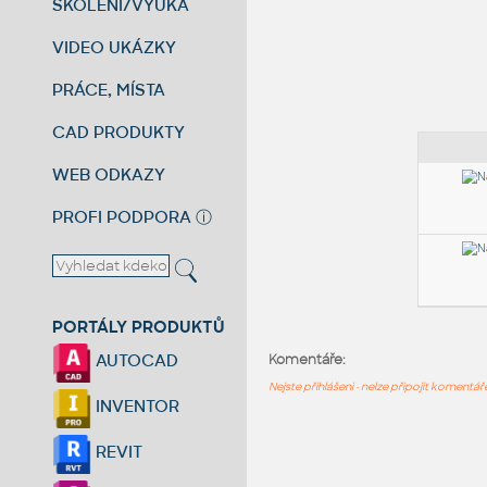
ŠKOLENÍ/VÝUKA
VIDEO UKÁZKY
PRÁCE, MÍSTA
CAD PRODUKTY
WEB ODKAZY
PROFI PODPORA
ⓘ
PORTÁLY PRODUKTŮ
AUTOCAD
Komentáře:
Nejste přihlášeni - nelze připojit komentá
INVENTOR
REVIT