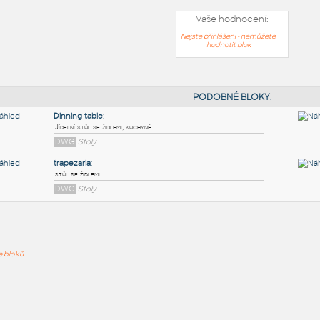
Vaše hodnocení:
Nejste přihlášeni - nemůžete
hodnotit blok
PODOB
Dinning table
:
ře bloků
Jídelní stůl se židlemi, kuchyně
DWG
Stoly
trapezaria
:
stůl se židlemi