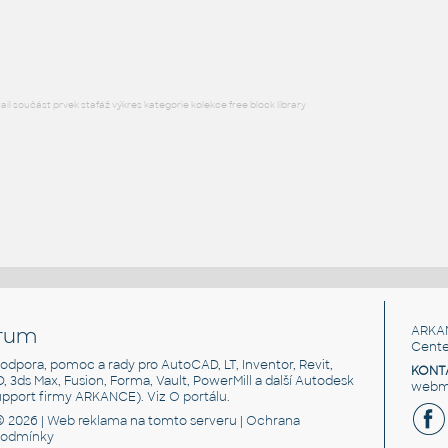
DWG
Stoly
l součást prvek stafáž výkres kategorie kolekce free block library
rum
ARKA
Cente
, podpora, pomoc a rady pro AutoCAD, LT, Inventor, Revit,
KONT
3D, 3ds Max, Fusion, Forma, Vault, PowerMill a další Autodesk
webma
support firmy ARKANCE). Viz
O portálu
.
© 2026 |
Web reklama
na tomto serveru |
Ochrana
podmínky