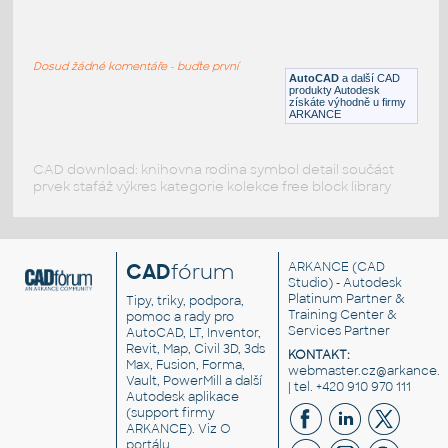
my robot
:
robot,robotics,machines,transformers,technology
Dosud žádné komentáře - buďte první
DWG
Robotika
AutoCAD
a další CAD
produkty Autodesk
získáte výhodně u firmy
ARKANCE
CAD download: knihovna rodina symbol detail součást
prvek stafáž výkres kategorie kolekce free block library
CAD
fórum
ARKANCE
(CAD
Studio) - Autodesk
Platinum Partner &
Tipy, triky, podpora,
Training Center &
pomoc a rady pro
Services Partner
AutoCAD, LT, Inventor,
Revit, Map, Civil 3D, 3ds
KONTAKT:
Max, Fusion, Forma,
webmaster.cz@arkance.w
Vault, PowerMill a další
| tel. +420 910 970 111
Autodesk aplikace
(support firmy
ARKANCE). Viz
O
portálu
.