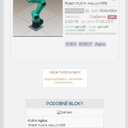
Robot KUKA Agilus KR6
DWG2013
kat:
Robotika
Velikost
Staženo:
2455
x
3,82MB
• ze dne
17.05.2017
Umístil:
garry48^
• Autor:
garry48
•
Výrobce:
KUKA^
•
md5:
96e0484e8ac4f6c21bcff7e8155488bc
KUKA
ROBOT
Agilus
Vaše hodnocení:
Nejste přihlášeni - nemůžete
hodnotit blok