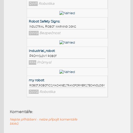
PODOBNÉ BLOKY
:
KUKA Agilus
:
Robot KUKA Agilus KR6
DWF
Robotika
Robot Safety Signs
:
Industrial Robot warning signs
DWG
Bezpečnost
Industrial_robot
:
Komentáře:
Průmyslový robot
Nejste přihlášeni - nelze připojit komentáře
RFA
Průmysl
bloků