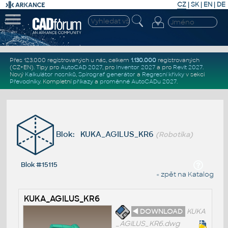
CZ
|
SK
|
EN
|
DE
Přes 123.000 registrovaných u nás, celkem
1.130.000
registrovaných
(CZ+EN)
. Tipy pro
AutoCAD 2027
, pro
Inventor 2027
a pro
Revit 2027
.
Nový
Kalkulátor nosníků
,
Spirograf generátor
a
Regresní křivky
v sekci
Převodníky
.
Kompletní
příkazy
a
proměnné AutoCADu 2027
.
Blok: KUKA_AGILUS_KR6
(Robotika)
Blok #15115
« zpět na Katalog
KUKA_AGILUS_KR6
◄ DOWNLOAD
KUKA
_AGILUS_KR6.dwg