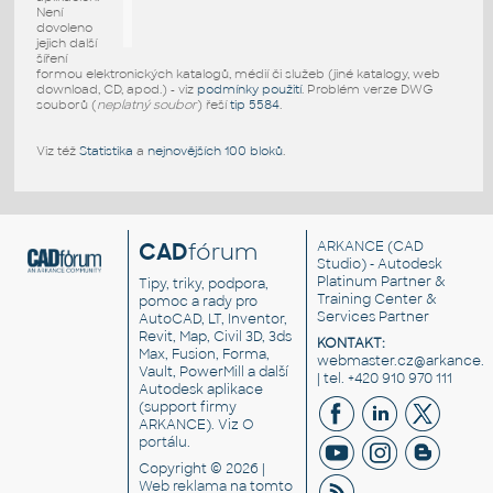
Není
dovoleno
jejich další
šíření
formou elektronických katalogů, médií či služeb (jiné katalogy, web
download, CD, apod.) - viz
podmínky použití
. Problém verze DWG
souborů (
neplatný soubor
) řeší
tip 5584
.
Viz též
Statistika
a
nejnovějších 100 bloků
.
CAD
fórum
ARKANCE
(CAD
Studio) - Autodesk
Platinum Partner &
Tipy, triky, podpora,
Training Center &
pomoc a rady pro
Services Partner
AutoCAD, LT, Inventor,
Revit, Map, Civil 3D, 3ds
KONTAKT:
Max, Fusion, Forma,
webmaster.cz@arkance.w
Vault, PowerMill a další
| tel. +420 910 970 111
Autodesk aplikace
(support firmy
ARKANCE). Viz
O
portálu
.
Copyright © 2026 |
Web reklama
na tomto