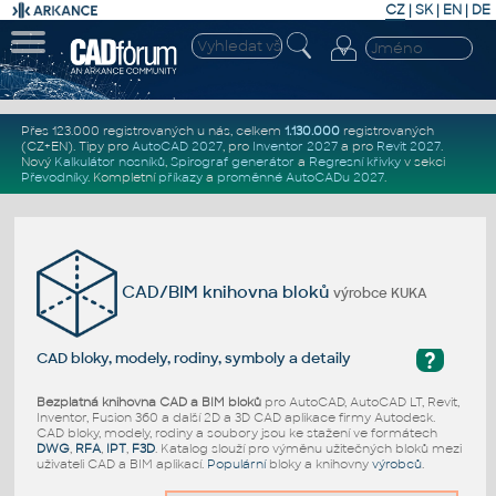
CZ
|
SK
|
EN
|
DE
Přes 123.000 registrovaných u nás, celkem
1.130.000
registrovaných
(CZ+EN)
. Tipy pro
AutoCAD 2027
, pro
Inventor 2027
a pro
Revit 2027
.
Nový
Kalkulátor nosníků
,
Spirograf generátor
a
Regresní křivky
v sekci
Převodníky
.
Kompletní
příkazy
a
proměnné AutoCADu 2027
.
CAD/BIM knihovna bloků
výrobce KUKA
?
CAD bloky, modely, rodiny, symboly a detaily
Bezplatná knihovna CAD a BIM bloků
pro AutoCAD, AutoCAD LT, Revit,
Inventor, Fusion 360 a další 2D a 3D CAD aplikace firmy Autodesk.
CAD bloky, modely, rodiny a soubory jsou ke stažení ve formátech
DWG
,
RFA
,
IPT
,
F3D
. Katalog slouží pro výměnu užitečných bloků mezi
uživateli CAD a BIM aplikací.
Populární
bloky a knihovny
výrobců
.