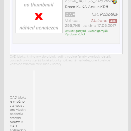
KUKA_AGILUS_KR6.dwf
Robot KUKA Agilus KR6
DWF
kat:
Robotika
Velikost
Staženo:
338
x
255,7kB
• ze dne
17.05.2017
Umístil:
garry48
• Autor:
garry48
•
Výrobce:
KUKA
CAD bloky: knihovny dwg blok rodiny rodina family symboly detaily
součásti prvky stafáž buňka buňky výkres téma kategorie kolekce
knižnica zdarma free block library
CAD bloky
je možno
stahovat
pro vlastní
osobní a
firemní
použití v
CAD
aplikacích.