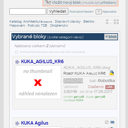
Vložit nový blok
(musíte být
přihlášeni
)
Podrobné hledání
Nápověda
Katalog
:
Architektura
•
Dopravní stavby
•
Elektro
•
/obecné
Mapování
•
Potrubí, TZB
•
Strojírenství
Vybrané bloky
:
blok
(zvolte kategorii vlevo)
Nalezeno celkem
2
záznamů
hromadné stahování není pro váš účet dostupné
KUKA_AGILUS_KR6
KUKA_AGILUS_KR6.dwg
Robot KUKA Agilus KR6
DWG2013
kat:
Robotika
Velikost
Staženo:
2456
x
3,82MB
• ze dne
17.05.2017
Umístil:
garry48
• Autor:
garry48
•
Výrobce:
KUKA
KUKA Agilus