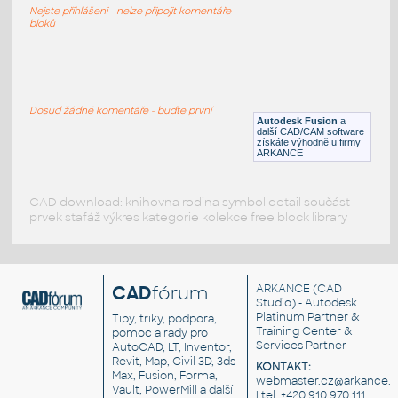
Nejste přihlášeni - nelze připojit komentáře
F3D
Počítače
bloků
iPhone 13 Pro model
:
Apple iPhone 13 Pro
Dosud žádné komentáře - buďte první
Autodesk Fusion
a
F3D
Elektronika
další CAD/CAM software
získáte výhodně u firmy
ARKANCE
CAD download: knihovna rodina symbol detail součást
prvek stafáž výkres kategorie kolekce free block library
CAD
fórum
ARKANCE
(CAD
Studio) - Autodesk
Platinum Partner &
Tipy, triky, podpora,
Training Center &
pomoc a rady pro
Services Partner
AutoCAD, LT, Inventor,
Revit, Map, Civil 3D, 3ds
KONTAKT:
Max, Fusion, Forma,
webmaster.cz@arkance.w
Vault, PowerMill a další
| tel. +420 910 970 111