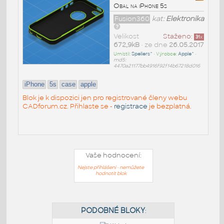
Obal na iPhone 5s
Fusion360
kat:
Elektronika
Velikost
Staženo:
31
x
672,9kB
• ze dne
26.05.2017
Umístil:
Speliers^
• Výrobce:
Apple^
•
md5:
4470a21177bb4916f92f14b67218d016
iPhone
5s
case
apple
Blok je k dispozici jen pro registrované členy webu
CADforum.cz. Přihlaste se -
registrace
je bezplatná.
Vaše hodnocení:
Nejste přihlášeni - nemůžete
hodnotit blok