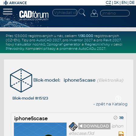
CZ
|
SK
|
EN
|
DE
Přes 123.000 registrovaných u nás, celkem
1.130.000
registrovaných
(CZ+EN)
. Tipy pro
AutoCAD 2027
, pro
Inventor 2027
a pro
Revit 2027
.
Nový
Kalkulátor nosníků
,
Spirograf generátor
a
Regresní křivky
v sekci
Převodníky
.
Kompletní
příkazy
a
proměnné AutoCADu 2027
.
Blok-model: iphone5scase
(Elektronika)
Blok-model #15123
« zpět na Katalog
iphone5scase
◄ DOWNLOAD
iphon
e5scase.f3d