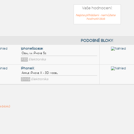
Vaše hodnocení:
Nejste přihlášeni - nemůžete
hodnotit blok
PODOB
iphone5scase
:
ře bloků
Obal na iPhone 5s
F3D
Elektronika
iPhoneX
:
Apple iPhone X - 3D model