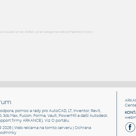
DWG
Elektronika
l součást prvek stafáž výkres kategorie kolekce free block library
rum
ARKA
Cente
, podpora, pomoc a rady pro AutoCAD, LT, Inventor, Revit,
KONT
3D, 3ds Max, Fusion, Forma, Vault, PowerMill a další Autodesk
webma
support firmy ARKANCE). Viz
O portálu
.
© 2026 |
Web reklama
na tomto serveru |
Ochrana
podmínky