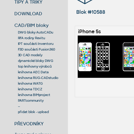
TIPY A TRIKY
Blok #10588
DOWNLOAD
CAD/BIM bloky
iPhone 5s
DWG bloky AutoCADu
RFA rodiny Revitu
IPT součásti Inventoru
F3D součásti Fusion360
3D CAD modely
dynamické bloky DWG
top knihovny výrobců
knihovna AEC Data
knihovna RUG-CADstudio
knihovna WATG
knihovna TDCZ
knihovna BIMproject
PARTcommunity
--
přidat blok - upload
PŘEVODNÍKY