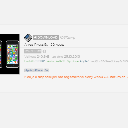
◄ DOWNLOAD
IOS7.dwg
Apple iPhone 5s - 2D model
DWG2010
Velikost
240,9kB
• ze dne
25.10.2013
Umístil:
mthtiti^
• Autor:
mthtiti
• Výrobce:
Apple^
•
md5: 45249ee6cbee7a5121
Apple
iPhone
5s
Blok je k dispozici jen pro registrované členy webu CADforum.cz. P