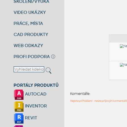
ŠKOLENÍ/VÝUKA
VIDEO UKÁZKY
PRÁCE, MÍSTA
CAD PRODUKTY
WEB ODKAZY
PROFI PODPORA
ⓘ
PORTÁLY PRODUKTŮ
AUTOCAD
Komentáře:
Nejste přihlášeni - nelze připojit komentá
INVENTOR
REVIT