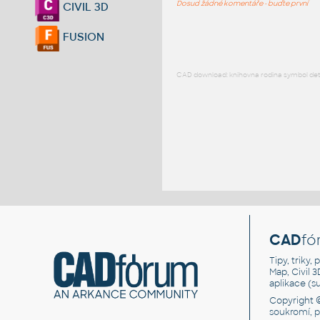
Dosud žádné komentáře - buďte první
CIVIL 3D
FUSION
CAD download: knihovna rodina symbol detai
CAD
fó
Tipy, triky
Map, Civil 
aplikace (
Copyright 
soukromí, 