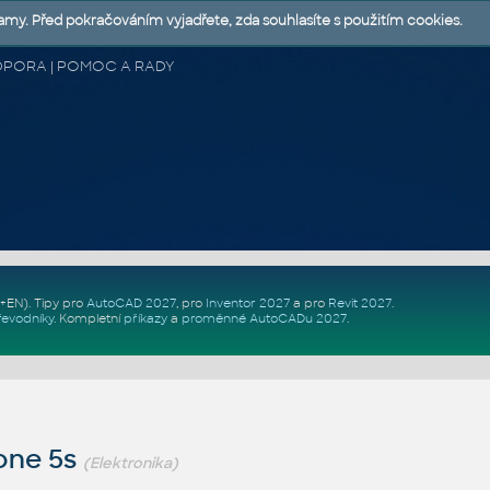
lamy. Před pokračováním vyjadřete, zda souhlasíte s použitím cookies.
 PODPORA | POMOC A RADY
Z+EN)
. Tipy pro
AutoCAD 2027
, pro
Inventor 2027
a pro
Revit 2027
.
řevodníky
.
Kompletní
příkazy
a
proměnné AutoCADu 2027
.
one 5s
(Elektronika)