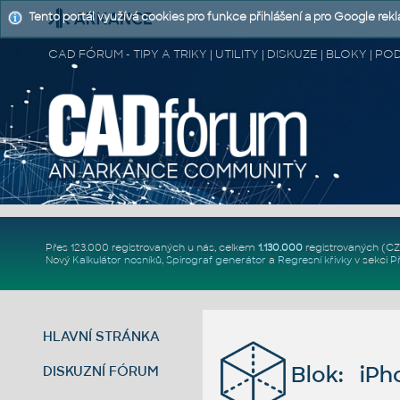
Tento portál využívá cookies pro funkce přihlášení a pro Google rek
CAD FÓRUM - TIPY A TRIKY | UTILITY | DISKUZE | BLOKY |
Přes 123.000 registrovaných u nás, celkem
1.130.000
registrovaných (C
Nový
Kalkulátor nosníků
,
Spirograf generátor
a
Regresní křivky
v sekci
P
HLAVNÍ STRÁNKA
Blok: iPh
DISKUZNÍ FÓRUM