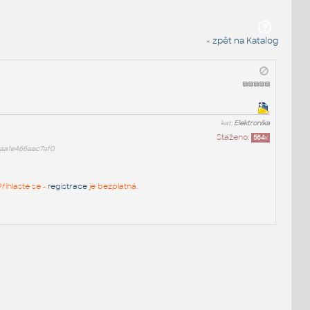
« zpět na Katalog
kat:
Elektronika
Staženo:
564
x
aa1e466aec7af0
řihlaste se -
registrace
je bezplatná.