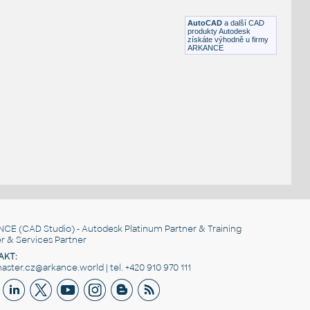
F3D
Počítače
AutoCAD
a další CAD
produkty Autodesk
získáte výhodně u firmy
ARKANCE
NCE
(CAD Studio) - Autodesk Platinum Partner & Training
r & Services Partner
AKT:
ster.cz@arkance.world | tel. +420 910 970 111