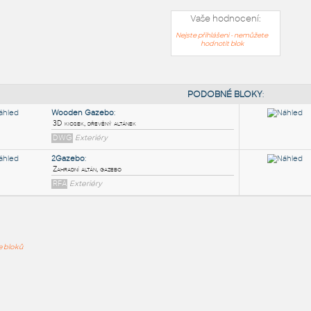
Vaše hodnocení:
Nejste přihlášeni - nemůžete
hodnotit blok
PODOB
Wooden Gazebo
:
ře bloků
3D kiosek, dřevěný altánek
DWG
Exteriéry
2Gazebo
:
Zahradní altán, gazebo