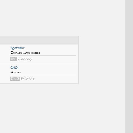
NÉ BLOKY
:
3gazebo
:
Zahradní altán, gazebo
RVT
Exteriéry
CHOI
:
Altánek