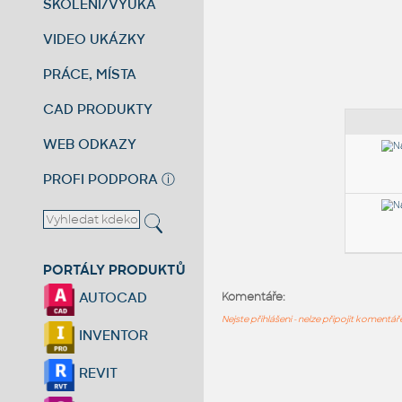
ŠKOLENÍ/VÝUKA
VIDEO UKÁZKY
PRÁCE, MÍSTA
CAD PRODUKTY
WEB ODKAZY
PROFI PODPORA
ⓘ
PORTÁLY PRODUKTŮ
AUTOCAD
Komentáře:
Nejste přihlášeni - nelze připojit komentá
INVENTOR
REVIT