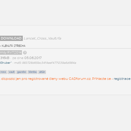
 DOWNLOAD
Lancet_Cross_Vault.rfa
- klenutá střecha
amily RVT2014
t
316kB
• ze dne
05.06.2017
JGruber^
•
md5: 983728d65bc34f4eef4771239a6d984a
cross
vault
gazebo
klenba
altán
 k dispozici jen pro registrované členy webu CADforum.cz. Přihlaste se -
registrace