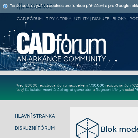
Tento portál využívá cookies pro funkce přihlášení a pro Google rek
CAD FÓRUM - TIPY A TRIKY | UTILITY | DISKUZE | BLOKY |
Přes 123.000 registrovaných u nás, celkem
1.130.000
registrovaných (C
Nový
Kalkulátor nosníků
,
Spirograf generátor
a
Regresní křivky
v sekci
P
HLAVNÍ STRÁNKA
Blok-mode
DISKUZNÍ FÓRUM