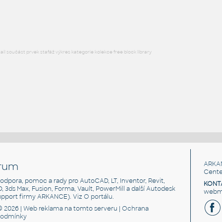
RFA
Exteriéry
l součást prvek stafáž výkres kategorie kolekce free block library
rum
ARKA
Cente
, podpora, pomoc a rady pro AutoCAD, LT, Inventor, Revit,
KONT
3D, 3ds Max, Fusion, Forma, Vault, PowerMill a další Autodesk
webma
support firmy ARKANCE). Viz
O portálu
.
© 2026 |
Web reklama
na tomto serveru |
Ochrana
podmínky