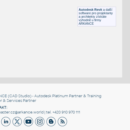
DWG
Exteriéry
Autodesk Revit
a další
software pro projektanty
a architekty získáte
výhodně u firmy
ARKANCE
NCE
(CAD Studio) - Autodesk Platinum Partner & Training
r & Services Partner
AKT:
ster.cz@arkance.world | tel. +420 910 970 111