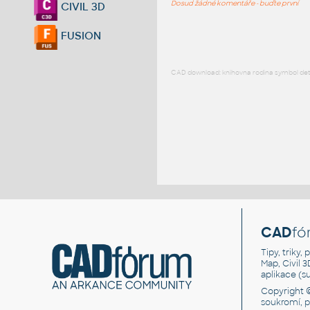
Dosud žádné komentáře - buďte první
CIVIL 3D
FUSION
CAD download: knihovna rodina symbol detai
CAD
fó
Tipy, triky
Map, Civil 
aplikace (
Copyright 
soukromí, 