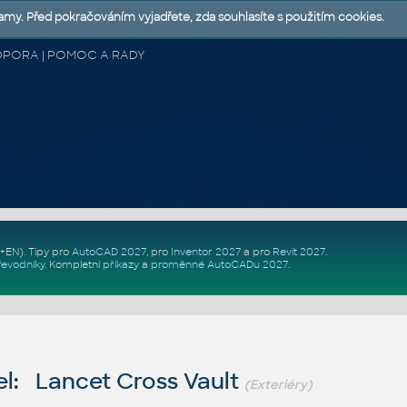
lamy. Před pokračováním vyjadřete, zda souhlasíte s použitím cookies.
 PODPORA | POMOC A RADY
Z+EN)
. Tipy pro
AutoCAD 2027
, pro
Inventor 2027
a pro
Revit 2027
.
řevodníky
.
Kompletní
příkazy
a
proměnné AutoCADu 2027
.
l: Lancet Cross Vault
(Exteriéry)