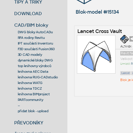
TIPY A TRIKY
Blok-model #15134
DOWNLOAD
CAD/BIM bloky
Lancet Cross Vault
DWG bloky AutoCADu
RFA rodiny Revitu
◄
IPT součásti Inventoru
Altánek 
F3D součásti Fusion360
Revit f
3D CAD modely
Velikos
dynamické bloky DWG
Umístil:
P
top knihovny výrobců
knihovna AEC Data
Lancet
knihovna RUG-CADstudio
Blok je
knihovna WATG
knihovna TDCZ
knihovna BIMproject
PARTcommunity
--
přidat blok - upload
PŘEVODNÍKY