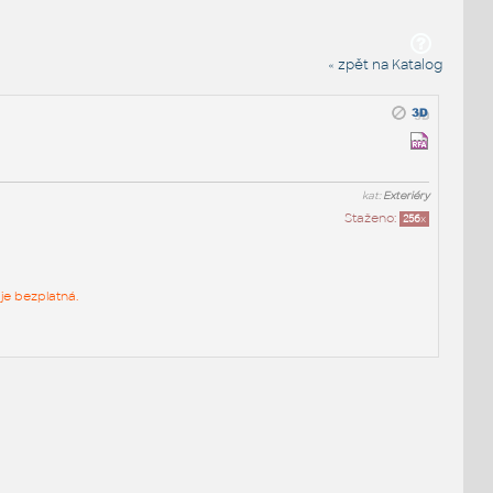
« zpět na Katalog
kat:
Exteriéry
Staženo:
256
x
je bezplatná.