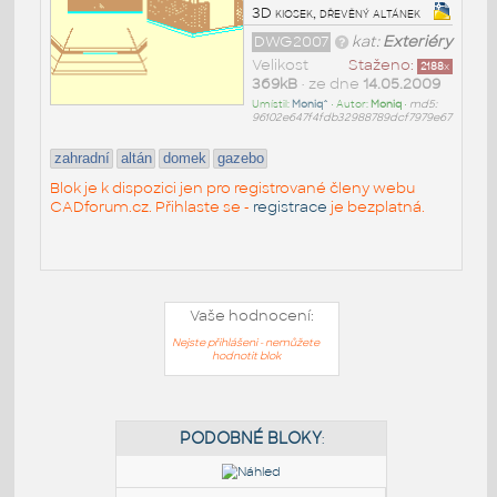
3D kiosek, dřevěný altánek
DWG2007
kat:
Exteriéry
Velikost
Staženo:
2188
x
369kB
• ze dne
14.05.2009
Umístil:
Moniq^
• Autor:
Moniq
•
md5:
96102e647f4fdb32988789dcf7979e67
zahradní
altán
domek
gazebo
Blok je k dispozici jen pro registrované členy webu
CADforum.cz. Přihlaste se -
registrace
je bezplatná.
Vaše hodnocení:
Nejste přihlášeni - nemůžete
hodnotit blok