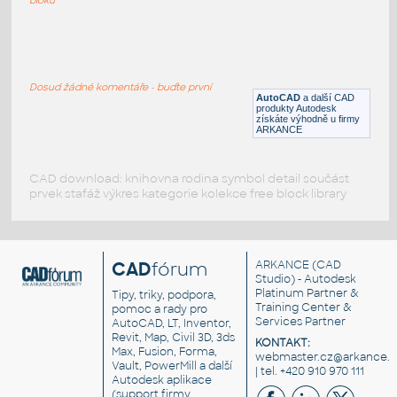
9Project
:
Zahradní altán, gazebo
Dosud žádné komentáře - buďte první
RVT
Exteriéry
AutoCAD
a další CAD
produkty Autodesk
získáte výhodně u firmy
ARKANCE
CAD download: knihovna rodina symbol detail součást
prvek stafáž výkres kategorie kolekce free block library
CAD
fórum
ARKANCE
(CAD
Studio) - Autodesk
Platinum Partner &
Tipy, triky, podpora,
Training Center &
pomoc a rady pro
Services Partner
AutoCAD, LT, Inventor,
Revit, Map, Civil 3D, 3ds
KONTAKT:
Max, Fusion, Forma,
webmaster.cz@arkance.w
Vault, PowerMill a další
| tel. +420 910 970 111
Autodesk aplikace
(support firmy