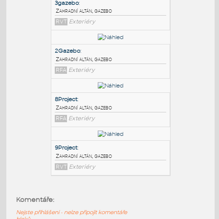
PODOBNÉ BLOKY
:
3gazebo
:
Zahradní altán, gazebo
RVT
Exteriéry
2Gazebo
:
Zahradní altán, gazebo
RFA
Exteriéry
8Project
:
Komentáře:
Zahradní altán, gazebo
Nejste přihlášeni - nelze připojit komentáře
RFA
Exteriéry
bloků