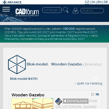
CZ
|
SK
|
EN
|
DE
Přes 123.000 registrovaných u nás, celkem
1.130.000
registrovaných
(CZ+EN)
. Tipy pro
AutoCAD 2027
, pro
Inventor 2027
a pro
Revit 2027
.
Nový
Kalkulátor nosníků
,
Spirograf generátor
a
Regresní křivky
v sekci
Převodníky
.
Kompletní
příkazy
a
proměnné AutoCADu 2027
.
Blok-model: Wooden Gazebo
(Exteriéry)
Blok-model #4751
« zpět na Katalog
Wooden Gazebo
◄ DOWNLOAD
FOIS
OR_OCTOGON_3d.DWG