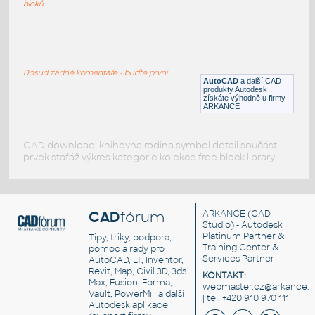
DWG
Průmyslová
bloků
TechnoGym-Run
:
Cvičební stroj - běžící pás
Dosud žádné komentáře - buďte první
DWG
Sport
AutoCAD
a další CAD
produkty Autodesk
získáte výhodně u firmy
ARKANCE
CAD download: knihovna rodina symbol detail součást
prvek stafáž výkres kategorie kolekce free block library
CAD
fórum
ARKANCE
(CAD
Studio) - Autodesk
Platinum Partner &
Tipy, triky, podpora,
Training Center &
pomoc a rady pro
Services Partner
AutoCAD, LT, Inventor,
Revit, Map, Civil 3D, 3ds
KONTAKT:
Max, Fusion, Forma,
webmaster.cz@arkance.w
Vault, PowerMill a další
| tel. +420 910 970 111
Autodesk aplikace