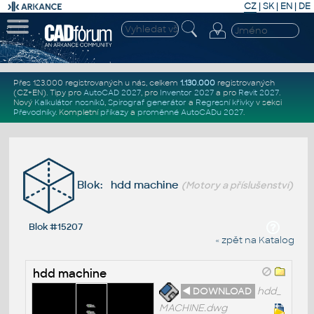
CZ
|
SK
|
EN
|
DE
Přes 123.000 registrovaných u nás, celkem
1.130.000
registrovaných
(CZ+EN)
. Tipy pro
AutoCAD 2027
, pro
Inventor 2027
a pro
Revit 2027
.
Nový
Kalkulátor nosníků
,
Spirograf generátor
a
Regresní křivky
v sekci
Převodníky
.
Kompletní
příkazy
a
proměnné AutoCADu 2027
.
Blok: hdd machine
(Motory a příslušenství)
Blok #15207
« zpět na Katalog
hdd machine
◄ DOWNLOAD
hdd_
MACHINE.dwg