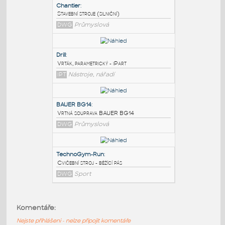
PODOBNÉ BLOKY
:
Chantier
:
Stavební stroje (silniční)
DWG
Průmyslová
Drill
:
Vrták, parametrický - iPart
IPT
Nástroje, nářadí
BAUER BG14
:
Komentáře:
Vrtná souprava BAUER BG14
Nejste přihlášeni - nelze připojit komentáře