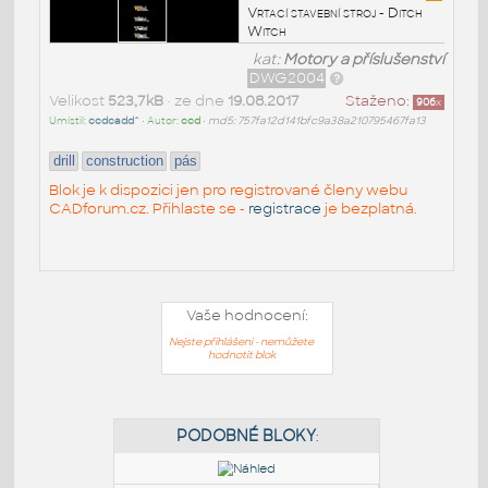
Vrtací stavební stroj - Ditch
Witch
kat:
Motory a příslušenství
DWG2004
Velikost
523,7kB
• ze dne
19.08.2017
Staženo:
906
x
Umístil:
ccdcadd^
• Autor:
ccd
•
md5: 757fa12d141bfc9a38a210795467fa13
drill
construction
pás
Blok je k dispozici jen pro registrované členy webu
CADforum.cz. Přihlaste se -
registrace
je bezplatná.
Vaše hodnocení:
Nejste přihlášeni - nemůžete
hodnotit blok