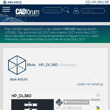
CZ
|
SK
|
EN
|
DE
Přes 123.000 registrovaných u nás, celkem
1.130.000
registrovaných
(CZ+EN)
. Tipy pro
AutoCAD 2027
, pro
Inventor 2027
a pro
Revit 2027
.
Nový
Kalkulátor nosníků
,
Spirograf generátor
a
Regresní křivky
v sekci
Převodníky
.
Kompletní
příkazy
a
proměnné AutoCADu 2027
.
Blok: HP_DL380
(Počítače)
Blok #15211
« zpět na Katalog
HP_DL380
◄ DOWNLOAD
HP_DL380.dwg