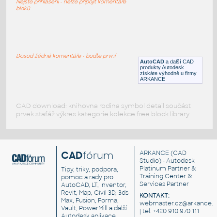
Nejste přihlášeni - nelze připojit komentáře
DWG
Počítače
bloků
17_Desktop_Computer_Hewlett_Packard_Enertprise_
:
Stolní počítač Hewlett-Packard Enterprise
Dosud žádné komentáře - buďte první
AutoCAD
a další CAD
RFA
Počítače
produkty Autodesk
získáte výhodně u firmy
ARKANCE
CAD download: knihovna rodina symbol detail součást
prvek stafáž výkres kategorie kolekce free block library
CAD
fórum
ARKANCE
(CAD
Studio) - Autodesk
Platinum Partner &
Tipy, triky, podpora,
Training Center &
pomoc a rady pro
Services Partner
AutoCAD, LT, Inventor,
Revit, Map, Civil 3D, 3ds
KONTAKT:
Max, Fusion, Forma,
webmaster.cz@arkance.w
Vault, PowerMill a další
| tel. +420 910 970 111
Autodesk aplikace