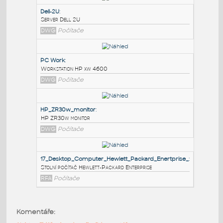
PODOBNÉ BLOKY
:
Dell-2U
:
Server Dell 2U
DWG
Počítače
PC Work
:
Workstation HP xw 4600
DWG
Počítače
HP_ZR30w_monitor
:
Komentáře:
HP ZR30w monitor