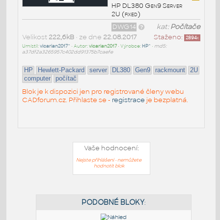
HP DL380 Gen9 Server
2U (fixed)
DWG14
kat:
Počítače
Velikost
222,6kB
• ze dne
22.08.2017
Staženo:
2894
x
Umístil:
vicarian2017^
• Autor:
vicarian2017
• Výrobce:
HP^
•
md5:
a37df2a3265957c402dd91375b7caefe
HP
Hewlett-Packard
server
DL380
Gen9
rackmount
2U
computer
počítač
Blok je k dispozici jen pro registrované členy webu
CADforum.cz. Přihlaste se -
registrace
je bezplatná.
Vaše hodnocení:
Nejste přihlášeni - nemůžete
hodnotit blok