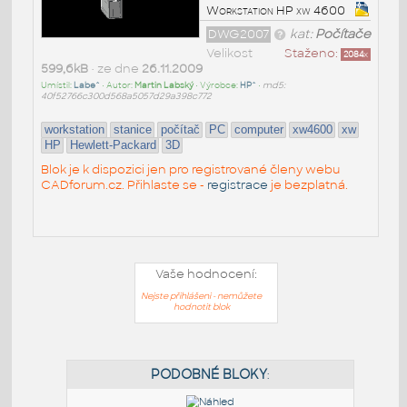
Workstation HP xw 4600
DWG2007
kat:
Počítače
Velikost
Staženo:
2084
x
599,6kB
• ze dne
26.11.2009
Umístil:
Labe^
• Autor:
Martin Labský
• Výrobce:
HP^
•
md5:
40f52766c300d568a5057d29a398c772
workstation
stanice
počítač
PC
computer
xw4600
xw
HP
Hewlett-Packard
3D
Blok je k dispozici jen pro registrované členy webu
CADforum.cz. Přihlaste se -
registrace
je bezplatná.
Vaše hodnocení:
Nejste přihlášeni - nemůžete
hodnotit blok