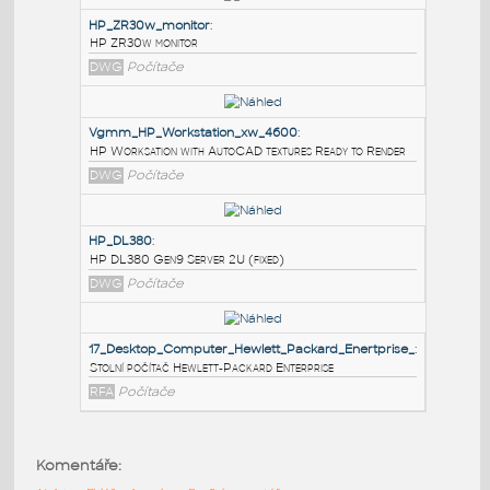
PODOBNÉ BLOKY
:
HP_ZR30w_monitor
:
HP ZR30w monitor
DWG
Počítače
Vgmm_HP_Workstation_xw_4600
:
HP Worksation with AutoCAD textures Ready to Render
DWG
Počítače
HP_DL380
:
Komentáře:
HP DL380 Gen9 Server 2U (fixed)