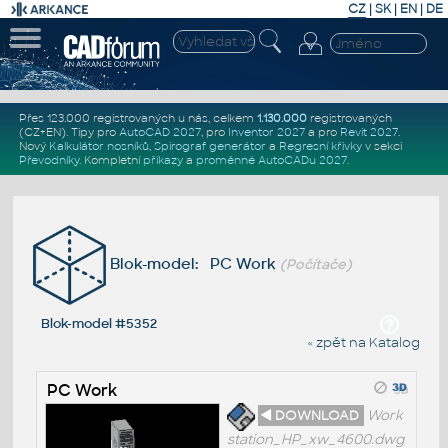
CZ
|
SK
|
EN
|
DE
Přes 123.000 registrovaných u nás, celkem
1.130.000
registrovaných
(CZ+EN)
. Tipy pro
AutoCAD 2027
, pro
Inventor 2027
a pro
Revit 2027
.
Nový
Kalkulátor nosníků
,
Spirograf generátor
a
Regresní křivky
v sekci
Převodníky
.
Kompletní
příkazy
a
proměnné AutoCADu 2027
.
Blok-model: PC Work
(Počítače)
Blok-model #5352
« zpět na Katalog
PC Work
◄ DOWNLOAD
Work
station_HP_xw_4600.dwg