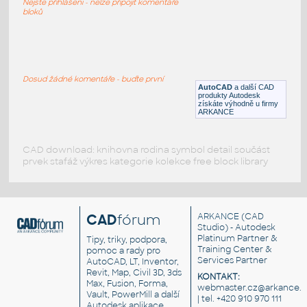
Nejste přihlášeni - nelze připojit komentáře
DWG
Počítače
bloků
17_Desktop_Computer_Hewlett_Packard_Enertprise_
:
Stolní počítač Hewlett-Packard Enterprise
Dosud žádné komentáře - buďte první
AutoCAD
a další CAD
RFA
Počítače
produkty Autodesk
získáte výhodně u firmy
ARKANCE
CAD download: knihovna rodina symbol detail součást
prvek stafáž výkres kategorie kolekce free block library
CAD
fórum
ARKANCE
(CAD
Studio) - Autodesk
Platinum Partner &
Tipy, triky, podpora,
Training Center &
pomoc a rady pro
Services Partner
AutoCAD, LT, Inventor,
Revit, Map, Civil 3D, 3ds
KONTAKT:
Max, Fusion, Forma,
webmaster.cz@arkance.w
Vault, PowerMill a další
| tel. +420 910 970 111
Autodesk aplikace