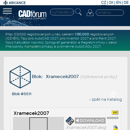
CZ
|
SK
|
EN
|
DE
Přes 123.000 registrovaných u nás, celkem
1.130.000
registrovaných
(CZ+EN)
. Tipy pro
AutoCAD 2027
, pro
Inventor 2027
a pro
Revit 2027
.
Nový
Kalkulátor nosníků
,
Spirograf generátor
a
Regresní křivky
v sekci
Převodníky
.
Kompletní
příkazy
a
proměnné AutoCADu 2027
.
Blok: Xramecek2007
(Výkresové prvky)
Blok #5511
« zpět na Katalog
Xramecek2007
◄ DOWNLOAD
Xramecek2007.dwg