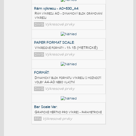
PODOBNÉ BLOKY
:
Rám výkresu - A0+630_A4
:
Rám výkresu A0 - dynamický blok orámování
výkresu
DWG
Výkresové prvky
PAPER FORMAT SCALE
:
Výkresové formáty - 1:1- 1:5 (METRICKÉ)
DWG
Výkresové prvky
FORMÁT
: