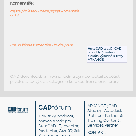
Komentáře:
Dynamický blok formátu výkresu s možností
volby A4-A0 nebo vlastní
Nejste přihlášeni - nelze připojit komentáře
bloků
DWG
Výkresové prvky
Bar Scale Var
:
Grafické měřítko pro výkres - parametrické
Dosud žádné komentáře - buďte první
AutoCAD
a další CAD
RFA
Výkresové prvky
produkty Autodesk
získáte výhodně u firmy
ARKANCE
CAD download: knihovna rodina symbol detail součást
prvek stafáž výkres kategorie kolekce free block library
CAD
fórum
ARKANCE
(CAD
Studio) - Autodesk
Platinum Partner &
Tipy, triky, podpora,
Training Center &
pomoc a rady pro
Services Partner
AutoCAD, LT, Inventor,
Revit, Map, Civil 3D, 3ds
KONTAKT:
Max, Fusion, Forma,