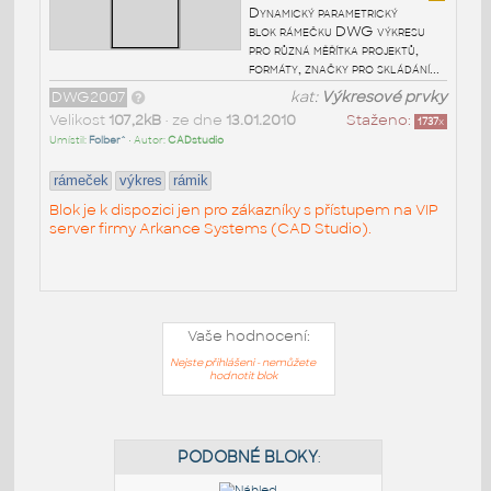
Dynamický parametrický
blok rámečku DWG výkresu
pro různá měřítka projektů,
formáty, značky pro skládání...
DWG2007
kat:
Výkresové prvky
Velikost
107,2kB
• ze dne
13.01.2010
Staženo:
1737
x
Umístil:
Folber^
• Autor:
CADstudio
rámeček
výkres
rámik
Blok je k dispozici jen pro zákazníky s přístupem na VIP
server firmy Arkance Systems (CAD Studio).
Vaše hodnocení:
Nejste přihlášeni - nemůžete
hodnotit blok