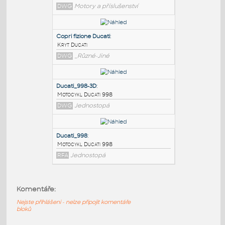
PODOBNÉ BLOKY
:
Mhr1000
:
DUCATI MHR 1000-2D ENGINE STUDY
DWG
Motory a příslušenství
Copri fizione Ducati
:
Kryt Ducati
DWG
_Různé-Jiné
Ducati_998-3D
:
Komentáře:
Motocykl Ducati 998
Nejste přihlášeni - nelze připojit komentáře
DWG
Jednostopá
bloků