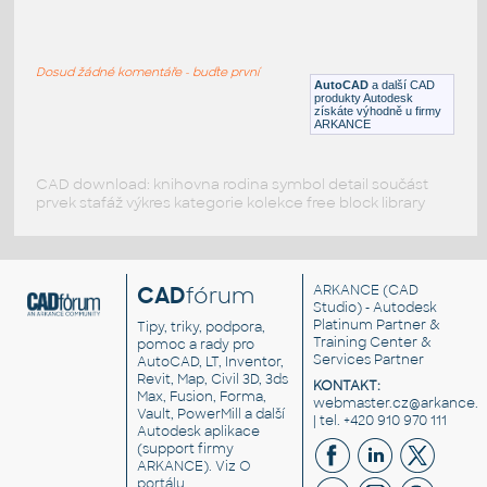
Ducati_998
:
Motocykl Ducati 998
Dosud žádné komentáře - buďte první
RFA
Jednostopá
AutoCAD
a další CAD
produkty Autodesk
získáte výhodně u firmy
ARKANCE
CAD download: knihovna rodina symbol detail součást
prvek stafáž výkres kategorie kolekce free block library
CAD
fórum
ARKANCE
(CAD
Studio) - Autodesk
Platinum Partner &
Tipy, triky, podpora,
Training Center &
pomoc a rady pro
Services Partner
AutoCAD, LT, Inventor,
Revit, Map, Civil 3D, 3ds
KONTAKT:
Max, Fusion, Forma,
webmaster.cz@arkance.w
Vault, PowerMill a další
| tel. +420 910 970 111
Autodesk aplikace
(support firmy
ARKANCE). Viz
O
portálu
.