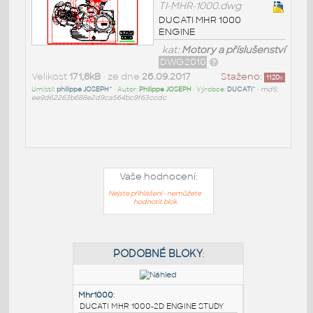
TI-MHR-1000.dwg
DUCATI MHR 1000
ENGINE
kat:
Motory a příslušenství
DWG2010
Velikost
171,8kB
• ze dne
26.09.2017
Staženo:
1120
x
Umístil:
philippe JOSEPH^
• Autor:
Philippe JOSEPH
• Výrobce:
DUCATI^
•
md5:
ee9d62263b688e2d9ca564bc9f63ccdc
Vaše hodnocení:
Nejste přihlášeni - nemůžete
hodnotit blok