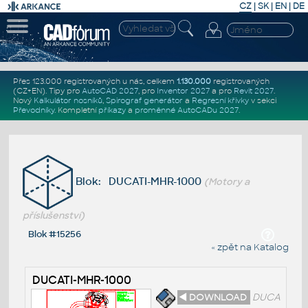
CZ
|
SK
|
EN
|
DE
Přes 123.000 registrovaných u nás, celkem
1.130.000
registrovaných
(CZ+EN)
. Tipy pro
AutoCAD 2027
, pro
Inventor 2027
a pro
Revit 2027
.
Nový
Kalkulátor nosníků
,
Spirograf generátor
a
Regresní křivky
v sekci
Převodníky
.
Kompletní
příkazy
a
proměnné AutoCADu 2027
.
Blok: DUCATI-MHR-1000
(Motory a
příslušenství)
Blok #15256
« zpět na Katalog
DUCATI-MHR-1000
◄ DOWNLOAD
DUCA