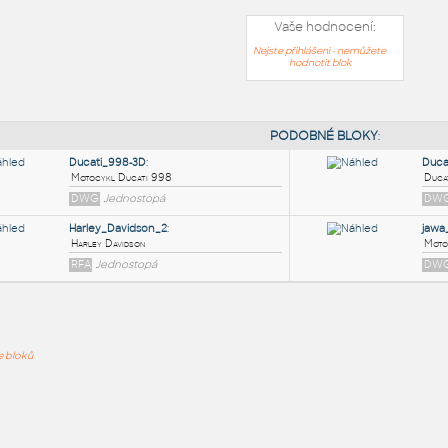
Vaše hodnocení:
Nejste přihlášeni - nemůžete
hodnotit blok
PODOB
Ducati_998-3D
:
ře bloků
Motocykl Ducati 998
DWG
Jednostopá
Harley_Davidson_2
:
Harley Davidson