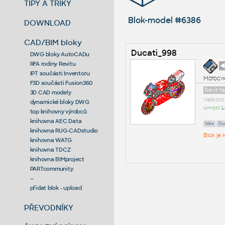
TIPY A TRIKY
Blok-model #6386
DOWNLOAD
CAD/BIM bloky
Ducati_998
DWG bloky AutoCADu
RFA rodiny Revitu
◄
IPT součásti Inventoru
Motocyk
F3D součásti Fusion360
Revit f
3D CAD modely
Velikos
dynamické bloky DWG
Umístil:
L
top knihovny výrobců
knihovna AEC Data
bike
Du
knihovna RUG-CADstudio
Blok je
knihovna WATG
knihovna TDCZ
knihovna BIMproject
PARTcommunity
--
přidat blok - upload
PŘEVODNÍKY