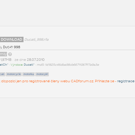
 DOWNLOAD
Ducati_998.rfa
l Ducati 998
amily
t
1,97MB
• ze dne
28.07.2010
atCh^
• Výrobce:
Ducati^
•
md5: 1d1825c46dba98cb66711067ff7a9a3e
cati
motorcycle
motorka
motocykl
 k dispozici jen pro registrované členy webu CADforum.cz. Přihlaste se -
registrace