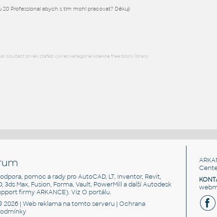
 20 Professional abych s tím mohl pracovat? Děkuji
RFA
Jednostopá
l součást prvek stafáž výkres kategorie kolekce free block library
rum
ARKA
Cente
, podpora, pomoc a rady pro AutoCAD, LT, Inventor, Revit,
KONT
3D, 3ds Max, Fusion, Forma, Vault, PowerMill a další Autodesk
webma
support firmy ARKANCE). Viz
O portálu
.
© 2026 |
Web reklama
na tomto serveru |
Ochrana
podmínky