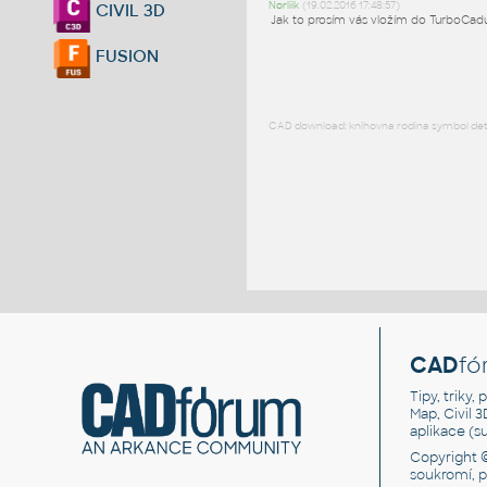
Norliik
(19.02.2016 17:48:57)
CIVIL 3D
Jak to prosím vás vložím do TurboCadu
FUSION
CAD download: knihovna rodina symbol detai
CAD
fó
Tipy, triky
Map, Civil 
aplikace (
Copyright 
soukromí, 