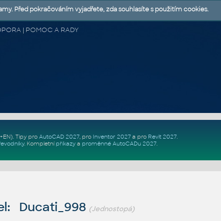
lamy. Před pokračováním vyjadřete, zda souhlasíte s použitím cookies.
 PODPORA | POMOC A RADY
Z+EN)
. Tipy pro
AutoCAD 2027
, pro
Inventor 2027
a pro
Revit 2027
.
řevodníky
.
Kompletní
příkazy
a
proměnné AutoCADu 2027
.
l: Ducati_998
(Jednostopá)