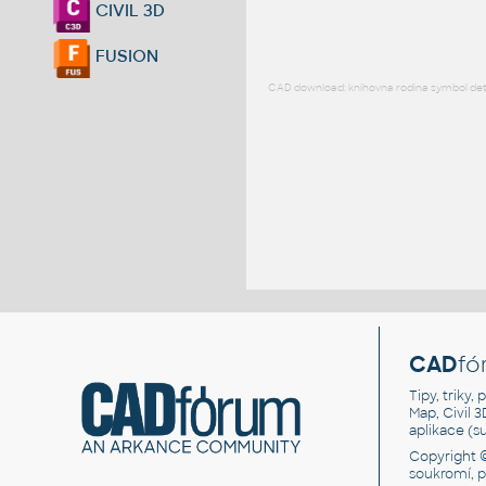
CIVIL 3D
FUSION
CAD download: knihovna rodina symbol detai
CAD
fó
Tipy, triky
Map, Civil 
aplikace (
Copyright 
soukromí, 