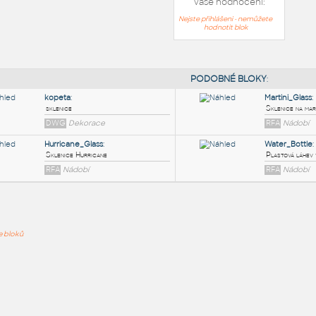
Vaše hodnocení:
Nejste přihlášeni - nemůžete
hodnotit blok
PODOB
kopeta
:
ře bloků
sklenice
DWG
Dekorace
Hurricane_Glass
:
Sklenice Hurricane
RFA
Nádobí