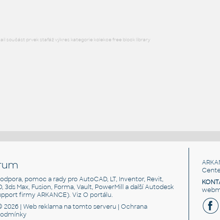
l součást prvek stafáž výkres kategorie kolekce free block library
rum
ARKA
Cente
, podpora, pomoc a rady pro AutoCAD, LT, Inventor, Revit,
KONT
3D, 3ds Max, Fusion, Forma, Vault, PowerMill a další Autodesk
webma
support firmy ARKANCE). Viz
O portálu
.
© 2026 |
Web reklama
na tomto serveru |
Ochrana
podmínky