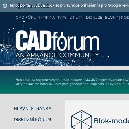
Tento portál využívá cookies pro funkce přihlášení a pro Google rek
CAD FÓRUM - TIPY A TRIKY | UTILITY | DISKUZE | BLOKY |
Přes 123.000 registrovaných u nás, celkem
1.130.000
registrovaných (C
Nový
Kalkulátor nosníků
,
Spirograf generátor
a
Regresní křivky
v sekci
P
HLAVNÍ STRÁNKA
Blok-mod
DISKUZNÍ FÓRUM