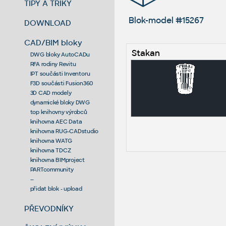
TIPY A TRIKY
Blok-model #15267
DOWNLOAD
CAD/BIM bloky
Stakan
DWG bloky AutoCADu
RFA rodiny Revitu
IPT součásti Inventoru
F3D součásti Fusion360
3D CAD modely
dynamické bloky DWG
top knihovny výrobců
knihovna AEC Data
knihovna RUG-CADstudio
knihovna WATG
knihovna TDCZ
knihovna BIMproject
PARTcommunity
--
přidat blok - upload
PŘEVODNÍKY