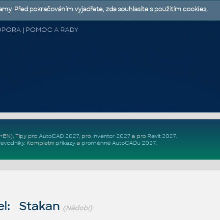
lamy. Před pokračováním vyjadřete, zda souhlasíte s použitím cookies.
 PODPORA | POMOC A RADY
Z+EN)
. Tipy pro
AutoCAD 2027
, pro
Inventor 2027
a pro
Revit 2027
.
řevodníky
.
Kompletní
příkazy
a
proměnné AutoCADu 2027
.
el: Stakan
(Nádobí)