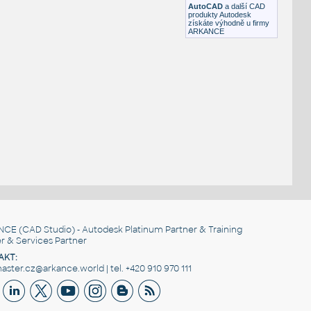
AutoCAD
a další CAD
produkty Autodesk
získáte výhodně u firmy
ARKANCE
NCE
(CAD Studio) - Autodesk Platinum Partner & Training
r & Services Partner
AKT:
ster.cz@arkance.world | tel. +420 910 970 111