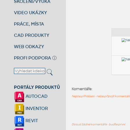
ŠKOLENÍ/VÝUKA
VIDEO UKÁZKY
PRÁCE, MÍSTA
CAD PRODUKTY
WEB ODKAZY
PROFI PODPORA
ⓘ
PORTÁLY PRODUKTŮ
Komentáře:
AUTOCAD
Nejste přihlášeni - nelze připojit komentá
INVENTOR
REVIT
Dosud žádné komentáře - buďte první