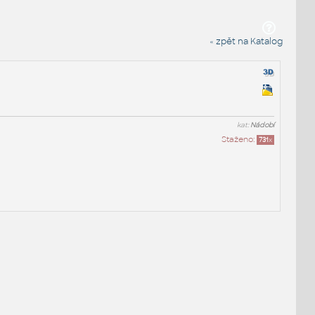
« zpět na Katalog
kat:
Nádobí
Staženo:
731
x