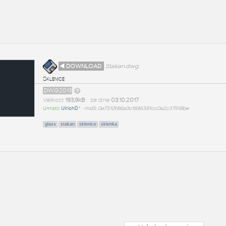
◄ DOWNLOAD
Stakan.dwg
Sklenice
DWG2013
Velikost
193,9kB
• ze dne
03.10.2017
Umístil:
UlrichD^
•
md5: 0e7310f86a0c1896381cc0a2c37918be
glass
stakan
sklenice
sklenka