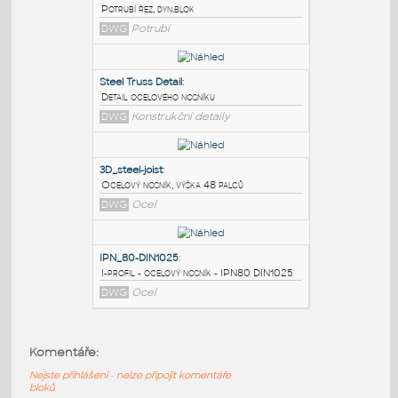
PODOBNÉ BLOKY
:
CHS
:
Potrubí řez, dyn.blok
DWG
Potrubí
Steel Truss Detail
:
Detail ocelového nosníku
DWG
Konstrukční detaily
3D_steel-joist
:
Komentáře:
Ocelový nosník, výška 48 palců
Nejste přihlášeni - nelze připojit komentáře
DWG
Ocel
bloků