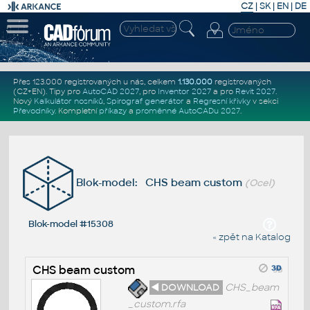
CZ
|
SK
|
EN
|
DE
Přes 123.000 registrovaných u nás, celkem
1.130.000
registrovaných
(CZ+EN)
. Tipy pro
AutoCAD 2027
, pro
Inventor 2027
a pro
Revit 2027
.
Nový
Kalkulátor nosníků
,
Spirograf generátor
a
Regresní křivky
v sekci
Převodníky
.
Kompletní
příkazy
a
proměnné AutoCADu 2027
.
Blok-model: CHS beam custom
(Ocel)
Blok-model #15308
« zpět na Katalog
CHS beam custom
◄ DOWNLOAD
CHS_beam
_custom.rfa