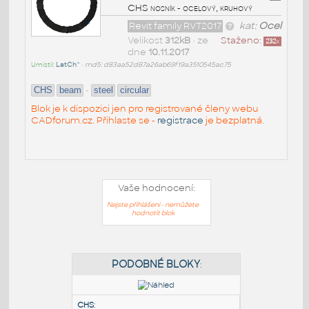
CHS nosník - ocelový, kruhový
Revit family RVT2017
kat:
Ocel
Velikost
312kB
• ze
Staženo:
232
x
dne
10.11.2017
Umístil:
LatCh^
•
md5: d83aa52d87a26ab69f19a3510545ac75
-
CHS
beam
steel
circular
Blok je k dispozici jen pro registrované členy webu
CADforum.cz. Přihlaste se -
registrace
je bezplatná.
Vaše hodnocení:
Nejste přihlášeni - nemůžete
hodnotit blok