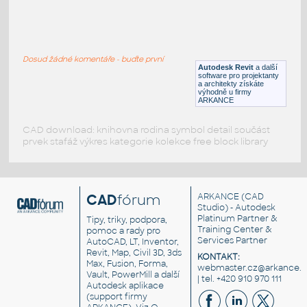
IPN_80-DIN1025
:
I-profil - ocelový nosník - IPN80 DIN1025
Dosud žádné komentáře - buďte první
DWG
Ocel
Autodesk Revit
a další
software pro projektanty
a architekty získáte
výhodně u firmy
ARKANCE
CAD download: knihovna rodina symbol detail součást
prvek stafáž výkres kategorie kolekce free block library
CAD
fórum
ARKANCE
(CAD
Studio) - Autodesk
Platinum Partner &
Tipy, triky, podpora,
Training Center &
pomoc a rady pro
Services Partner
AutoCAD, LT, Inventor,
Revit, Map, Civil 3D, 3ds
KONTAKT:
Max, Fusion, Forma,
webmaster.cz@arkance.w
Vault, PowerMill a další
| tel. +420 910 970 111
Autodesk aplikace
(support firmy