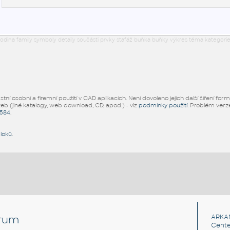
odina family symboly detaily součásti prvky stafáž buňka buňky výkres téma kategorie
ní osobní a firemní použití v CAD aplikacích. Není dovoleno jejich další šíření for
žeb (jiné katalogy, web download, CD, apod.) - viz
podmínky použití
. Problém ver
5584
.
bloků
.
rum
ARKA
Cente