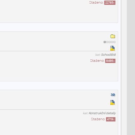
Staženo:
22785
x
kat:
Schodiště
Staženo:
8486
x
kat:
Konstrukční detaily
Staženo:
4719
x