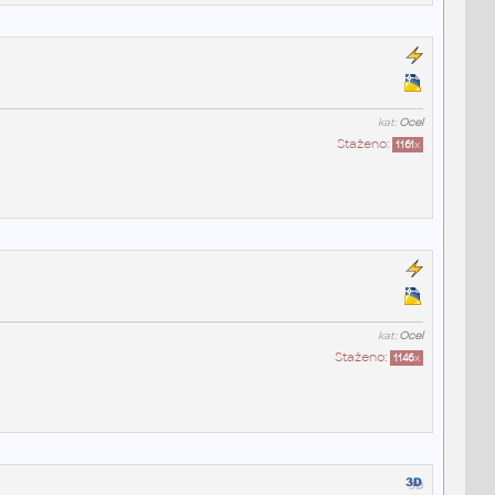
kat:
Ocel
Staženo:
1161
x
kat:
Ocel
Staženo:
1146
x