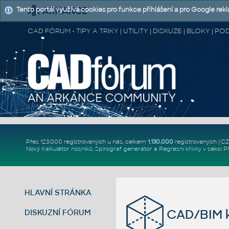
Tento portál využívá cookies pro funkce přihlášení a pro Google rek
CAD FÓRUM - TIPY A TRIKY | UTILITY | DISKUZE | BLOKY |
Přes 123.000 registrovaných u nás, celkem
1.130.000
registrovaných (C
Nový
Kalkulátor nosníků
,
Spirograf generátor
a
Regresní křivky
v sekci
P
HLAVNÍ STRÁNKA
CAD/BIM k
DISKUZNÍ FÓRUM