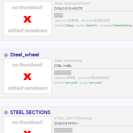
Steel_Staircase01.dwf
Ocelové schodiště
DWF
Velikost
1,03MB
• ze dne
17.08.2012
Umístil:
224ppy
• Autor:
Joachim
• Výrobce:
SteelDetailing
Steel_wheel
Steel_wheel.dwg
Steel wheel
DWG2013
Velikost
97kB
• ze dne
05.06.2020
Umístil:
harrysoft
• Autor:
harrysoft
STEEL SECTIONS
STEEL_SECTIONS.dwg
Ocelové profily
DWG2007