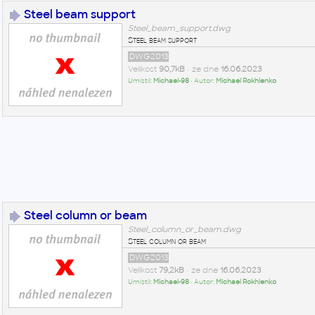
Steel beam support
Steel_beam_support.dwg
Steel beam support
DWG2013
Velikost
90,7kB
• ze dne
16.06.2023
Umístil:
Michael-98
• Autor:
Michael Rokhlenko
Steel column or beam
Steel_column_or_beam.dwg
Steel column or beam
DWG2013
Velikost
79,2kB
• ze dne
16.06.2023
Umístil:
Michael-98
• Autor:
Michael Rokhlenko