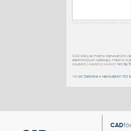
CAD bloky: knihovny dwg blok rodiny r
CAD bloky je možno stahovat pro vlast
elektronických katalogů, médií či slu
souborů (
neplatný soubor
) řeší
tip 
Viz též
Statistika
a
nejnovějších 100 
CAD
fó