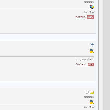
kat:
Ocel
Staženo:
5551
x
kat:
_Různé-Jiné
Staženo:
621
x
kat:
Ocel