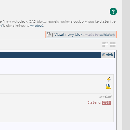
?
e firmy Autodesk. CAD bloky, modely, rodiny a soubory jsou ke stažení ve
ní
bloky a knihovny
výrobců
.
Vložit nový blok
(musíte být
přihlášeni
)
blok
kat:
Ocel
Staženo:
2795
x