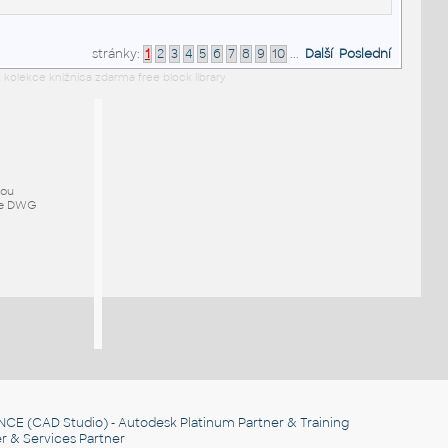
stránky:
1
2
3
4
5
6
7
8
9
10
...
Další
Poslední
 kolekce knižnica zdarma free block library
mou
ze DWG
NCE
(CAD Studio) - Autodesk Platinum Partner & Training
r & Services Partner