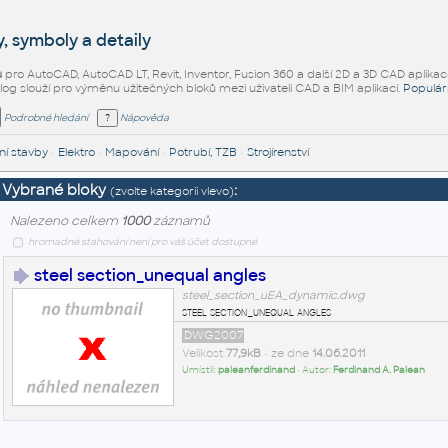
, symboly a detaily
ů
pro AutoCAD, AutoCAD LT, Revit, Inventor, Fusion 360 a další 2D a 3D CAD aplikac
alog slouží pro výměnu užitečných bloků mezi uživateli CAD a BIM aplikací.
Populár
Podrobné hledání
Nápověda
í stavby
•
Elektro
•
Mapování
•
Potrubí, TZB
•
Strojírenství
Vybrané bloky
:
(zvolte kategorii vlevo)
Nalezeno celkem
1000
záznamů
hromadné stahování není pro váš účet dostupné
steel section_unequal angles
steel_section_uEA_dynamic.dwg
steel section_unequal angles
DWG2007
Velikost
77,9kB
• ze dne
14.06.2011
Umístil:
paleanferdinand
• Autor:
Ferdinand A. Palean