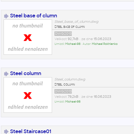
Steel base of clumn
Steel_base_of_clumn.dwg
Steel base of clumn
DWG2013
Velikost
92,7kB
• ze dne
15.06.2023
Umístil:
Michael-98
• Autor:
Michael Rokhlenko
Steel column
Steel_column.dwg
Steel column
DWG2013
Velikost
79,2kB
• ze dne
16.06.2023
Umístil:
Michael-98
Steel Staircase01