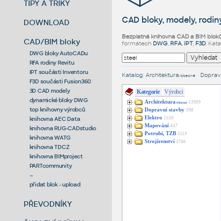
TIPY A TRIKY
CAD bloky, modely, rodiny
DOWNLOAD
Bezplatná knihovna CAD a BIM blok
CAD/BIM bloky
formátech
DWG
,
RFA
,
IPT
,
F3D
. Kat
DWG bloky AutoCADu
RFA rodiny Revitu
IPT součásti Inventoru
Katalog
:
Architektura
•
Dopravn
/obecné
F3D součásti Fusion360
3D CAD modely
Kategorie
Výrobci
dynamické bloky DWG
Architektura
13909
/obecné
top knihovny výrobců
Dopravní stavby
398
Elektro
1550
knihovna AEC Data
Mapování
447
knihovna RUG-CADstudio
Potrubí, TZB
3119
knihovna WATG
Strojírenství
3766
knihovna TDCZ
knihovna BIMproject
PARTcommunity
--
přidat blok - upload
PŘEVODNÍKY