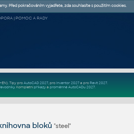
lamy. Před pokračováním vyjadřete, zda souhlasíte s použitím cookies.
 PODPORA | POMOC A RADY
Z+EN)
. Tipy pro
AutoCAD 2027
, pro
Inventor 2027
a pro
Revit 2027
.
řevodníky
.
Kompletní
příkazy
a
proměnné AutoCADu 2027
.
nihovna bloků
"steel"