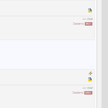
kat:
Ocel
Staženo:
3621
x
kat:
Ocel
Staženo:
3390
x