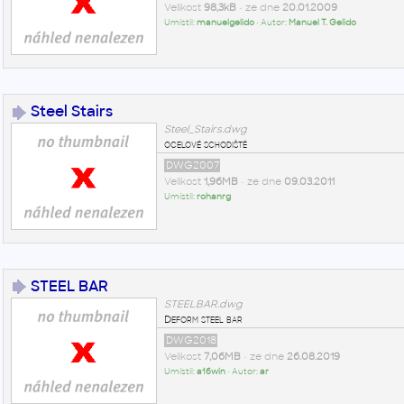
Velikost
98,3kB
• ze dne
20.01.2009
Umístil:
manuelgelido
• Autor:
Manuel T. Gelido
Steel Stairs
Steel_Stairs.dwg
ocelové schodiště
DWG2007
Velikost
1,96MB
• ze dne
09.03.2011
Umístil:
rohanrg
STEEL BAR
STEELBAR.dwg
Deform steel bar
DWG2018
Velikost
7,06MB
• ze dne
26.08.2019
Umístil:
a16win
• Autor:
ar