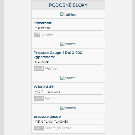
PODOBNÉ BLOKY
:
Manometr
:
Manometr
IPT
Ventily
Pressure Gauge 4 Dial 0-600
kgpersqcm
:
Tlakoměr
DWG
Měřiče