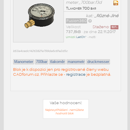
meter_700bar.f3d
Tlakoměr 700 bar
kat:
_Různé-Jiné
Fusion360
Velikost
Staženo:
507
x
737,8kB
• ze dne
22.11.2017
Umístil:
LatCh^
•
md5:
b53a4cedc1426382fe799da6c6fe2d5c
Manometer
700bar
tlakoměr
manometr
druckmesser
Blok je k dispozici jen pro registrované členy webu
CADforum.cz. Přihlaste se -
registrace
je bezplatná.
Vaše hodnocení:
Nejste přihlášeni - nemůžete
hodnotit blok