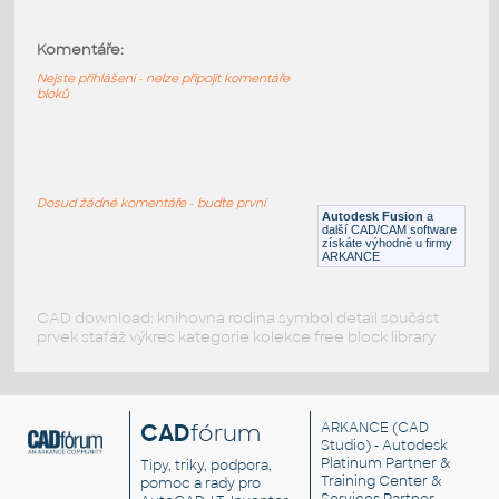
Komentáře:
Wika 213-34
:
Měřič tlaku wika
Nejste přihlášeni - nelze připojit komentáře
bloků
DWG
Ventily
pressure gauge
:
Dosud žádné komentáře - buďte první
Měřič tlaku, tlakoměr
Autodesk Fusion
a
další CAD/CAM software
DWG
Měřící přístroje
získáte výhodně u firmy
ARKANCE
CAD download: knihovna rodina symbol detail součást
prvek stafáž výkres kategorie kolekce free block library
CAD
fórum
ARKANCE
(CAD
Studio) - Autodesk
Platinum Partner &
Tipy, triky, podpora,
Training Center &
pomoc a rady pro
Services Partner