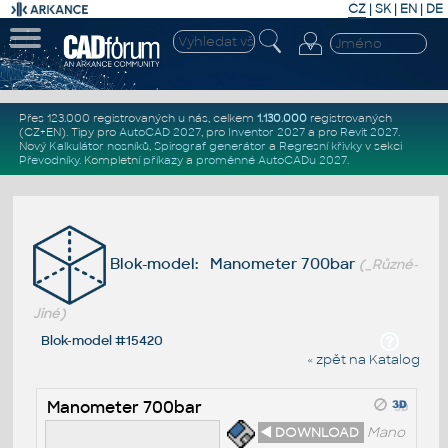
CZ
|
SK
|
EN
|
DE
Přes 123.000 registrovaných u nás, celkem
1.130.000
registrovaných
(CZ+EN)
. Tipy pro
AutoCAD 2027
, pro
Inventor 2027
a pro
Revit 2027
.
Nový
Kalkulátor nosníků
,
Spirograf generátor
a
Regresní křivky
v sekci
Převodníky
.
Kompletní
příkazy
a
proměnné AutoCADu 2027
.
Blok-model: Manometer 700bar
(_Různé-
Jiné)
Blok-model #15420
« zpět na Katalog
Manometer 700bar
◄ DOWNLOAD
Mano