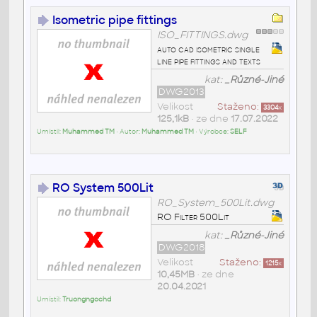
Isometric pipe fittings
ISO_FITTINGS.dwg
auto cad isometric single
line pipe fittings and texts
kat:
_Různé-Jiné
DWG2013
Velikost
Staženo:
3304
x
125,1kB
• ze dne
17.07.2022
Umístil:
Muhammed TM
• Autor:
Muhammed TM
• Výrobce:
SELF
RO System 500Lit
RO_System_500Lit.dwg
RO Filter 500Lit
kat:
_Různé-Jiné
DWG2018
Velikost
Staženo:
1215
x
10,45MB
• ze dne
20.04.2021
Umístil:
Truongngochd