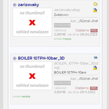
zarizovaky
zarizovaky.dwg
Zařizováky
kat:
_Různé-Jiné
DWG2018
Velikost
Staženo:
1172
x
2,95MB
• ze dne
08.04.2023
Umístil:
molycz
BOILER 10TPH-10bar_3D
BOILER_10TPH-10bar_3D.d
wg
BOILER 10TPH-10bar
kat:
_Různé-Jiné
DWG2010
Velikost
Staženo:
1707
x
3,83MB
• ze dne
28.11.2022
Umístil:
ivanjktp