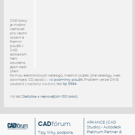
CAD bloky
je možno
stahovat
pro vlastní
osobní a
firemní
použití v
CAD
aplikacích.
Není
dovoleno
jejich další
šíření
formou elektronických katalogů, médií či služeb (jiné katalogy, web
download, CD, apod.) - viz
podmínky použití
. Problém verze DWG
souborů (
neplatný soubor
) řeší
tip 5584
.
Viz též
Statistika
a
nejnovějších 100 bloků
.
CAD
fórum
ARKANCE
(CAD
Studio) - Autodesk
Platinum Partner &
Tipy, triky, podpora,