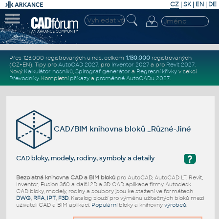
CZ
|
SK
|
EN
|
DE
Přes 123.000 registrovaných u nás, celkem
1.130.000
registrovaných
(CZ+EN)
. Tipy pro
AutoCAD 2027
, pro
Inventor 2027
a pro
Revit 2027
.
Nový
Kalkulátor nosníků
,
Spirograf generátor
a
Regresní křivky
v sekci
Převodníky
.
Kompletní
příkazy
a
proměnné AutoCADu 2027
.
CAD/BIM knihovna bloků _Různé-Jiné
?
CAD bloky, modely, rodiny, symboly a detaily
Bezplatná knihovna CAD a BIM bloků
pro AutoCAD, AutoCAD LT, Revit,
Inventor, Fusion 360 a další 2D a 3D CAD aplikace firmy Autodesk.
CAD bloky, modely, rodiny a soubory jsou ke stažení ve formátech
DWG
,
RFA
,
IPT
,
F3D
. Katalog slouží pro výměnu užitečných bloků mezi
uživateli CAD a BIM aplikací.
Populární
bloky a knihovny
výrobců
.