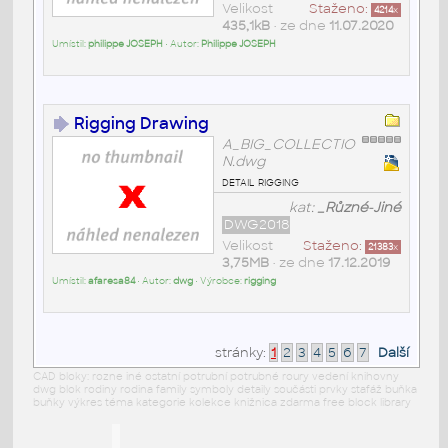
Velikost
Staženo:
4214
x
435,1kB
• ze dne
11.07.2020
Umístil:
philippe JOSEPH
• Autor:
Philippe JOSEPH
Rigging Drawing
A_BIG_COLLECTIO
N.dwg
detail rigging
kat:
_Různé-Jiné
DWG2018
Velikost
Staženo:
21383
x
3,75MB
• ze dne
17.12.2019
Umístil:
afaresa84
• Autor:
dwg
• Výrobce:
rigging
stránky:
1
2
3
4
5
6
7
Další
CAD bloky: rozne iné ostatní potrubní potrubné roury vedení knihovny
dwg blok rodiny rodina family symboly detaily součásti prvky stafáž buňka
buňky výkres téma kategorie kolekce knižnica zdarma free block library