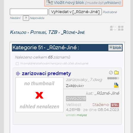
Vložit nový blok
(musíte být
přihlášeni
)
Podrobné
hledání
Nápověda
Katalog
Potrubí, TZB
_Různé-Jiné
>
>
Kategorie 51 - _Různé-Jiné :
blok
Nalezeno celkem
65
záznamů
hromadné stahování není pro váš účet dostupné
zarizovaci predmety
zarizovaky_7.dwg
Zařizováky
kat:
_Různé-Jiné
DWG2018
Velikost
Staženo:
979
x
4,26MB
• ze dne
08.04.2023
Umístil:
molycz