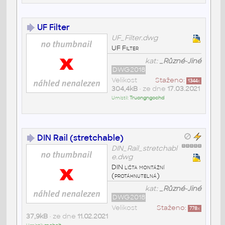
UF Filter
UF_Filter.dwg
UF Filter
kat:
_Různé-Jiné
DWG2018
Velikost
Staženo:
1344
x
304,4kB
• ze dne
17.03.2021
Umístil:
Truongngochd
DIN Rail (stretchable)
DIN_Rail_stretchabl
e.dwg
DIN lišta montážní
(protáhnutelná)
kat:
_Různé-Jiné
DWG2018
Velikost
Staženo:
778
x
37,9kB
• ze dne
11.02.2021