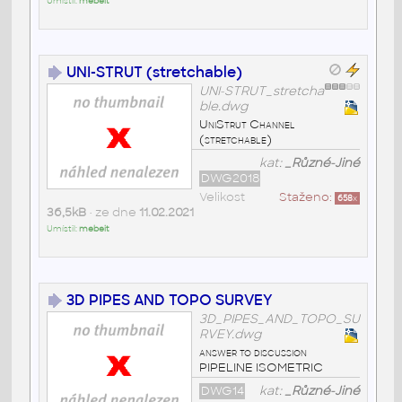
Umístil:
mebeit
UNI-STRUT (stretchable)
UNI-STRUT_stretcha
ble.dwg
UniStrut Channel
(stretchable)
kat:
_Různé-Jiné
DWG2018
Velikost
Staženo:
658
x
36,5kB
• ze dne
11.02.2021
Umístil:
mebeit
3D PIPES AND TOPO SURVEY
3D_PIPES_AND_TOPO_SU
RVEY.dwg
answer to discussion
PIPELINE ISOMETRIC
DWG14
kat:
_Různé-Jiné