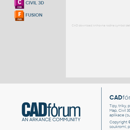
CIVIL 3D
FUSION
CAD download: knihovna rodina symbol detai
CAD
fó
Tipy, triky
Map, Civil 
aplikace (
Copyright 
soukromí, 