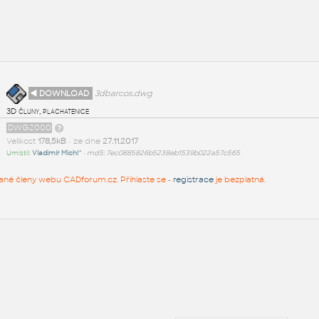
◄ DOWNLOAD
3dbarcos.dwg
3D čluny, plachatenice
DWG2000
Velikost
178,5kB
• ze dne
27.11.2017
Umístil:
Vladimír Michl^
•
md5: 7ec0885826b5238eb1539b022a57c565
rované členy webu CADforum.cz. Přihlaste se -
registrace
je bezplatná.