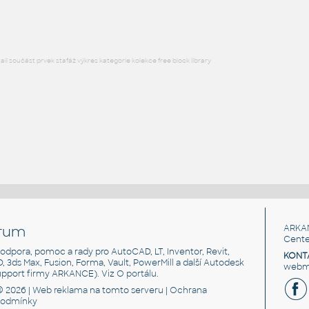
DWG
Plovoucí
l součást prvek stafáž výkres kategorie kolekce free block library
rum
ARKA
Cente
, podpora, pomoc a rady pro AutoCAD, LT, Inventor, Revit,
KONT
3D, 3ds Max, Fusion, Forma, Vault, PowerMill a další Autodesk
webma
support firmy ARKANCE). Viz
O portálu
.
© 2026 |
Web reklama
na tomto serveru |
Ochrana
podmínky