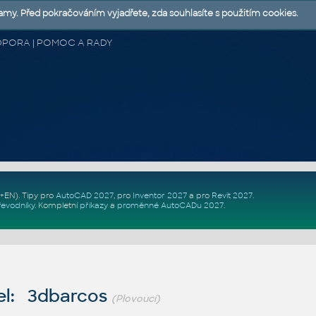
lamy. Před pokračováním vyjadřete, zda souhlasíte s použitím cookies.
 PODPORA | POMOC A RADY
Z+EN)
. Tipy pro
AutoCAD 2027
, pro
Inventor 2027
a pro
Revit 2027
.
řevodníky
.
Kompletní
příkazy
a
proměnné AutoCADu 2027
.
el: 3dbarcos
(Plovoucí)