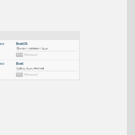
NÉ BLOKY
:
Boat06
:
Gumový motorový člun
RFA
Plovoucí
Boat
:
Loďka, člun, pramice