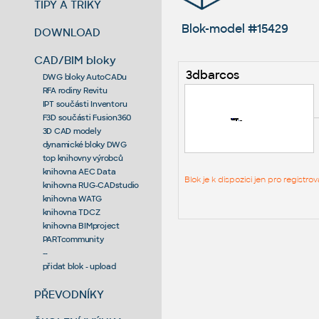
TIPY A TRIKY
Blok-model #15429
DOWNLOAD
CAD/BIM bloky
3dbarcos
DWG bloky AutoCADu
RFA rodiny Revitu
IPT součásti Inventoru
F3D součásti Fusion360
3D CAD modely
dynamické bloky DWG
top knihovny výrobců
knihovna AEC Data
Blok je k dispozici jen pro regist
knihovna RUG-CADstudio
knihovna WATG
knihovna TDCZ
knihovna BIMproject
PARTcommunity
--
přidat blok - upload
PŘEVODNÍKY