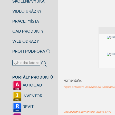
ŠKOLENÍ/VÝUKA
VIDEO UKÁZKY
PRÁCE, MÍSTA
CAD PRODUKTY
WEB ODKAZY
PROFI PODPORA
ⓘ
PORTÁLY PRODUKTŮ
Komentáře:
AUTOCAD
Nejste přihlášeni - nelze připojit komentá
INVENTOR
REVIT
Dosud žádné komentáře - buďte první