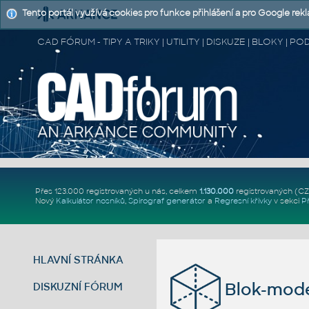
Tento portál využívá cookies pro funkce přihlášení a pro Google rek
CAD FÓRUM - TIPY A TRIKY | UTILITY | DISKUZE | BLOKY |
Přes 123.000 registrovaných u nás, celkem
1.130.000
registrovaných (C
Nový
Kalkulátor nosníků
,
Spirograf generátor
a
Regresní křivky
v sekci
P
HLAVNÍ STRÁNKA
Blok-mod
DISKUZNÍ FÓRUM