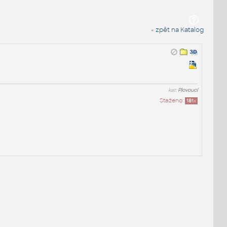
« zpět na Katalog
kat:
Plovoucí
Staženo:
181
x