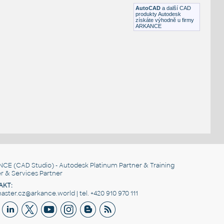
RFA
Plovoucí
AutoCAD
a další CAD
produkty Autodesk
získáte výhodně u firmy
ARKANCE
NCE
(CAD Studio) - Autodesk Platinum Partner & Training
r & Services Partner
AKT:
ster.cz@arkance.world | tel. +420 910 970 111