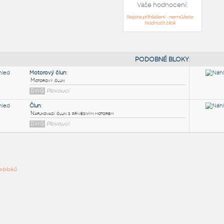
Vaše hodnocení:
Nejste přihlášeni - nemůžete
hodnotit blok
PODOB
Motorový člun
:
ře bloků
Motorový člun
DWG
Plovoucí
Člun
:
Nafukovací člun s přívěsným motorem