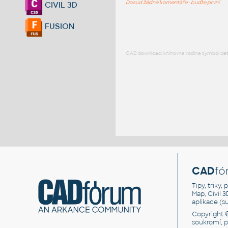
Dosud žádné komentáře - buďte první
CIVIL 3D
FUSION
CAD download: knihovna rodina symbol detai
CAD
fó
Tipy, triky
Map, Civil 
aplikace (
Copyright 
soukromí, 