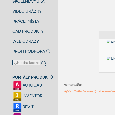
ŠKOLENÍ/VÝUKA
VIDEO UKÁZKY
PRÁCE, MÍSTA
CAD PRODUKTY
WEB ODKAZY
PROFI PODPORA
ⓘ
PORTÁLY PRODUKTŮ
AUTOCAD
Komentáře:
Nejste přihlášeni - nelze připojit komentá
INVENTOR
REVIT