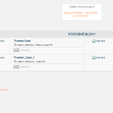
Vaše hodnocení:
Nejste přihlášeni - nemůžete
hodnotit blok
PODOB
Theater-Seat
:
ře bloků
Divadelní sedadlo, křeslo hlediště
RFA
Sezení
Theater_Seat_1
:
Divadelní sedadlo - hlediště