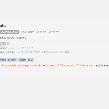
ats
 DOWNLOAD
Adjustable_Theatre_Seats.rfa
ická divadelní křesla
amily
t
476kB
• ze dne
27.11.2017
ladimír Michl^
•
md5: 64c214df5053b9997adbca19c501c498
křesla
sedačky
theater
seats
 k dispozici jen pro registrované členy webu CADforum.cz. Přihlaste se -
registrace