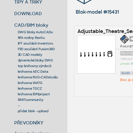
TIPY A TRIKY
Blok-model #15431
DOWNLOAD
CAD/BIM bloky
Adjustable_Theatre_Se
DWG bloky AutoCADu
RFA rodiny Revitu
◄
IPT součásti Inventoru
Parametr
F3D součásti Fusion360
Revit f
3D CAD modely
Velikos
dynamické bloky DWG
Umístil:
V
top knihovny výrobců
knihovna AEC Data
divadlo
knihovna RUG-CADstudio
Blok je
knihovna WATG
knihovna TDCZ
knihovna BIMproject
PARTcommunity
--
přidat blok - upload
PŘEVODNÍKY