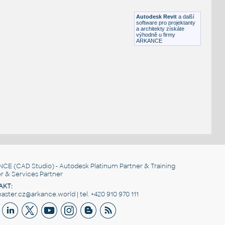
RFA
Sezení
Autodesk Revit
a další
software pro projektanty
a architekty získáte
výhodně u firmy
ARKANCE
NCE
(CAD Studio) - Autodesk Platinum Partner & Training
r & Services Partner
AKT:
ster.cz@arkance.world | tel. +420 910 970 111