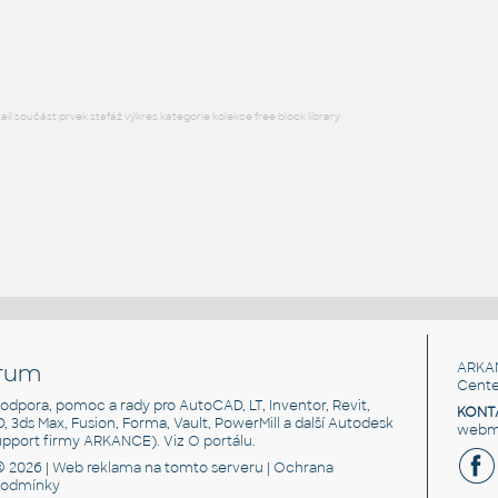
RFA
Sezení
l součást prvek stafáž výkres kategorie kolekce free block library
rum
ARKA
Cente
, podpora, pomoc a rady pro AutoCAD, LT, Inventor, Revit,
KONT
3D, 3ds Max, Fusion, Forma, Vault, PowerMill a další Autodesk
webma
support firmy ARKANCE). Viz
O portálu
.
© 2026 |
Web reklama
na tomto serveru |
Ochrana
podmínky