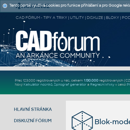
Tento portál využívá cookies pro funkce přihlášení a pro Google rek
CAD FÓRUM - TIPY A TRIKY | UTILITY | DISKUZE | BLOKY |
Přes 123.000 registrovaných u nás, celkem
1.130.000
registrovaných (C
Nový
Kalkulátor nosníků
,
Spirograf generátor
a
Regresní křivky
v sekci
P
HLAVNÍ STRÁNKA
Blok-mode
DISKUZNÍ FÓRUM