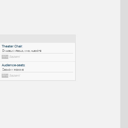
NÉ BLOKY
:
Theater Chair
:
Divadelní křeslo, kino, hlediště
RFA
Sezení
Audience-seats
:
Sedačky pódiové