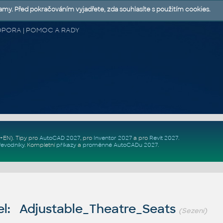
lamy. Před pokračováním vyjadřete, zda souhlasíte s použitím cookies.
 PODPORA | POMOC A RADY
Z+EN)
. Tipy pro
AutoCAD 2027
, pro
Inventor 2027
a pro
Revit 2027
.
řevodníky
.
Kompletní
příkazy
a
proměnné AutoCADu 2027
.
l: Adjustable_Theatre_Seats
(Sezení)