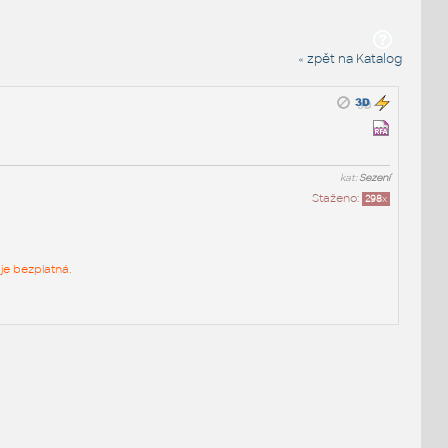
« zpět na Katalog
kat:
Sezení
Staženo:
298
x
je bezplatná.