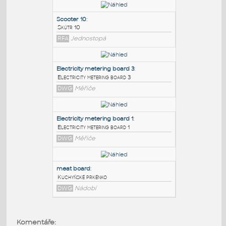
PODOBNÉ BLOKY
:
Scooter 10
:
Skútr 10
RFA
Jednostopá
Electricity metering board 3
:
Electricity metering board 3
DWG
Měřiče
Electricity metering board 1
:
Komentáře: