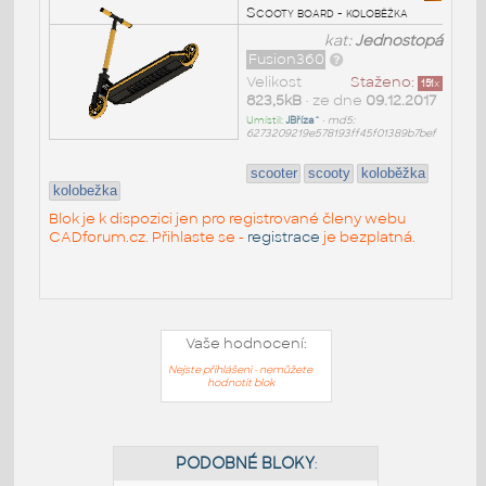
Scooty board - koloběžka
kat:
Jednostopá
Fusion360
Velikost
Staženo:
151
x
823,5kB
• ze dne
09.12.2017
Umístil:
JBříza^
•
md5:
6273209219e578193ff45f01389b7bef
scooter
scooty
koloběžka
kolobežka
Blok je k dispozici jen pro registrované členy webu
CADforum.cz. Přihlaste se -
registrace
je bezplatná.
Vaše hodnocení:
Nejste přihlášeni - nemůžete
hodnotit blok