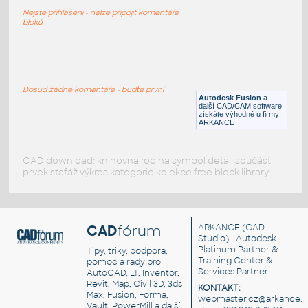
Electricity metering board 1
Nejste přihlášeni - nelze připojit komentáře
DWG
Měřiče
bloků
meat board
:
Kuchyňské prkénko
Dosud žádné komentáře - buďte první
Autodesk Fusion
a
DWG
Nádobí
další CAD/CAM software
získáte výhodně u firmy
ARKANCE
CAD download: knihovna rodina symbol detail součást
prvek stafáž výkres kategorie kolekce free block library
CAD
fórum
ARKANCE
(CAD
Studio) - Autodesk
Platinum Partner &
Tipy, triky, podpora,
Training Center &
pomoc a rady pro
Services Partner
AutoCAD, LT, Inventor,
Revit, Map, Civil 3D, 3ds
KONTAKT:
Max, Fusion, Forma,
webmaster.cz@arkance.w
Vault, PowerMill a další