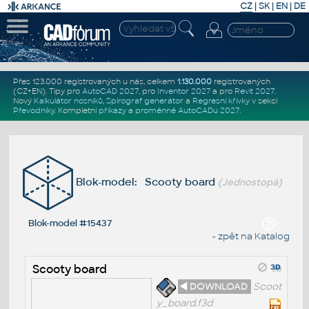
CZ
|
SK
|
EN
|
DE
Přes 123.000 registrovaných u nás, celkem
1.130.000
registrovaných
(CZ+EN)
. Tipy pro
AutoCAD 2027
, pro
Inventor 2027
a pro
Revit 2027
.
Nový
Kalkulátor nosníků
,
Spirograf generátor
a
Regresní křivky
v sekci
Převodníky
.
Kompletní
příkazy
a
proměnné AutoCADu 2027
.
Blok-model: Scooty board
(Jednostopá)
Blok-model #15437
« zpět na Katalog
Scooty board
◄ DOWNLOAD
Scoot
y_board.f3d