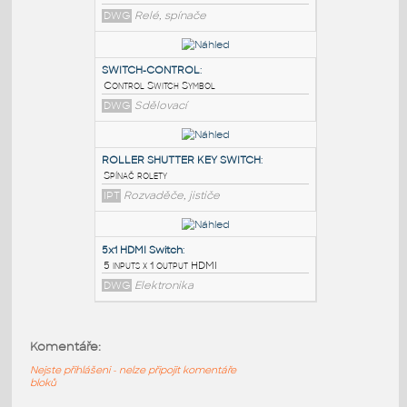
PODOBNÉ BLOKY
:
Switch Auto XD2-PA22CR
:
Stick Switch Auto return
DWG
Relé, spínače
SWITCH-CONTROL
:
Control Switch Symbol
DWG
Sdělovací
ROLLER SHUTTER KEY SWITCH
:
Komentáře:
Spínač rolety
Nejste přihlášeni - nelze připojit komentáře
IPT
Rozvaděče, jističe
bloků