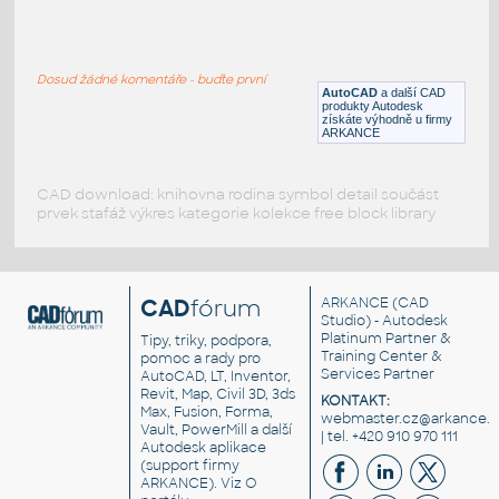
5x1 HDMI Switch
:
5 inputs x 1 output HDMI
Dosud žádné komentáře - buďte první
DWG
Elektronika
AutoCAD
a další CAD
produkty Autodesk
získáte výhodně u firmy
ARKANCE
CAD download: knihovna rodina symbol detail součást
prvek stafáž výkres kategorie kolekce free block library
CAD
fórum
ARKANCE
(CAD
Studio) - Autodesk
Platinum Partner &
Tipy, triky, podpora,
Training Center &
pomoc a rady pro
Services Partner
AutoCAD, LT, Inventor,
Revit, Map, Civil 3D, 3ds
KONTAKT:
Max, Fusion, Forma,
webmaster.cz@arkance.w
Vault, PowerMill a další
| tel. +420 910 970 111
Autodesk aplikace
(support firmy
ARKANCE). Viz
O