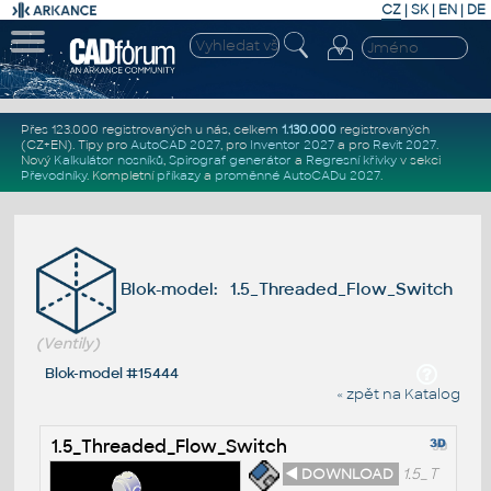
CZ
|
SK
|
EN
|
DE
Přes 123.000 registrovaných u nás, celkem
1.130.000
registrovaných
(CZ+EN)
. Tipy pro
AutoCAD 2027
, pro
Inventor 2027
a pro
Revit 2027
.
Nový
Kalkulátor nosníků
,
Spirograf generátor
a
Regresní křivky
v sekci
Převodníky
.
Kompletní
příkazy
a
proměnné AutoCADu 2027
.
Blok-model: 1.5_Threaded_Flow_Switch
(Ventily)
Blok-model #15444
« zpět na Katalog
1.5_Threaded_Flow_Switch
◄ DOWNLOAD
1.5_T