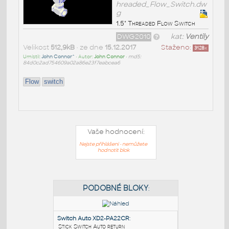
hreaded_Flow_Switch.dw
g
1.5" Threaded Flow Switch
DWG2010
kat:
Ventily
Velikost
512,9kB
• ze dne
15.12.2017
Staženo:
3128
x
Umístil:
John Connor^
• Autor:
John Connor
•
md5:
84d0c2ad754609a02a86e23f7eabcea6
Flow
switch
Vaše hodnocení:
Nejste přihlášeni - nemůžete
hodnotit blok