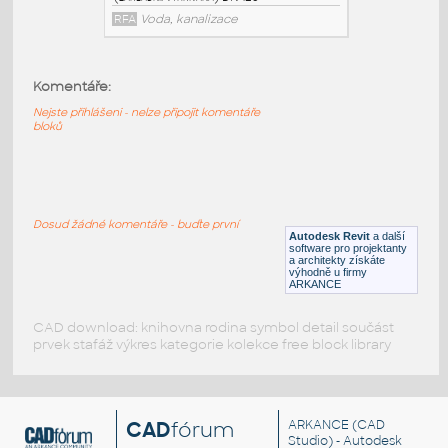
TOPWET_Terasova vpust TWT(E) 110 V
:
Terasová vpusť vodorovná
Komentáře:
(základní/vyhřívaná) DN 100
Nejste přihlášeni - nelze připojit komentáře
RFA
Voda, kanalizace
bloků
TOPWET_Terasova vpust TWT(E) 125 V
:
Terasová vpusť vodorovná
Dosud žádné komentáře - buďte první
(základní/vyhřívaná) DN 125
Autodesk Revit
a další
software pro projektanty
RFA
Voda, kanalizace
a architekty získáte
výhodně u firmy
ARKANCE
CAD download: knihovna rodina symbol detail součást
prvek stafáž výkres kategorie kolekce free block library
CAD
fórum
ARKANCE
(CAD
Studio) - Autodesk