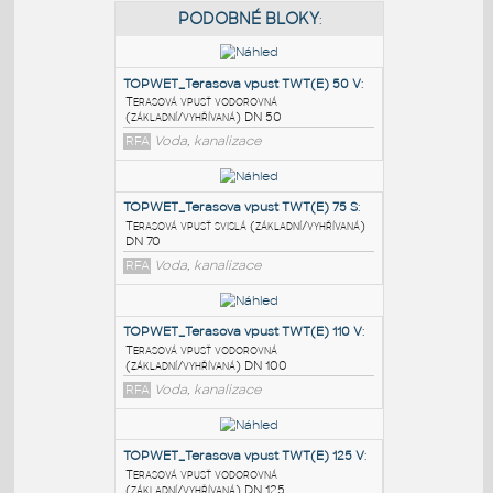
PODOBNÉ BLOKY
:
TOPWET_Terasova vpust TWT(E) 50 V
:
Terasová vpusť vodorovná
(základní/vyhřívaná) DN 50
RFA
Voda, kanalizace
TOPWET_Terasova vpust TWT(E) 75 S
:
Terasová vpusť svislá (základní/vyhřívaná)
DN 70
RFA
Voda, kanalizace