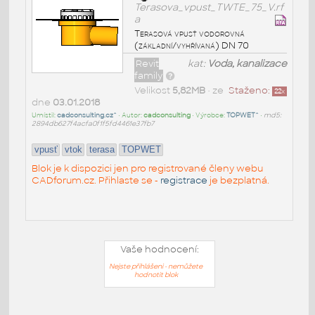
Terasova_vpust_TWTE_75_V.rf
a
Terasová vpusť vodorovná
(základní/vyhřívaná) DN 70
Revit
kat:
Voda, kanalizace
family
Velikost
5,82MB
• ze
Staženo:
22
x
dne
03.01.2018
Umístil:
cadconsulting.cz^
• Autor:
cadconsulting
• Výrobce:
TOPWET^
•
md5:
2894db627f4acfa0f1f5fd4461e37fb7
vpusť
vtok
terasa
TOPWET
Blok je k dispozici jen pro registrované členy webu
CADforum.cz. Přihlaste se -
registrace
je bezplatná.
Vaše hodnocení:
Nejste přihlášeni - nemůžete
hodnotit blok