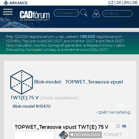
CZ
|
SK
|
EN
|
DE
Přes 123.000 registrovaných u nás, celkem
1.130.000
registrovaných
(CZ+EN)
. Tipy pro
AutoCAD 2027
, pro
Inventor 2027
a pro
Revit 2027
.
Nový
Kalkulátor nosníků
,
Spirograf generátor
a
Regresní křivky
v sekci
Převodníky
.
Kompletní
příkazy
a
proměnné AutoCADu 2027
.
Blok-model: TOPWET_Terasova vpust
TWT(E) 75 V
(Voda, kanalizace)
Blok-model #15470
« zpět na Katalog
TOPWET_Terasova vpust TWT(E) 75 V
◄ DOWNLOAD
TOPWET_